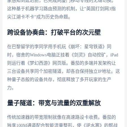
家感知到延迟前，已完成向厦门移动专线的无缝切换。
这种基于机器学习路由预测的机制，让"英国打剑网3指
尖江湖卡不卡"成为历史伪命题。
跨设备协奏曲：打破平台的次元壁
在巴黎留学的李同学用手机玩《崩坏：星穹铁道》同
时，宿舍的Windows电脑正挂着《剑灵》自动挖矿，iPad
则运行着《梦幻西游》网页版。番茄的多端并发架构让
三台设备共享同个加密隧道，却各自保持独立IP地址。这
种量子态般的设备共存，彻底释放了多开玩家的生产
力。
量子隧道：带宽与流量的双重解放
传统加速器的带宽限制就像在高速路设卡收费。番茄的
独享100M通道配合智能流量整形，使《逆水寒》的帮战