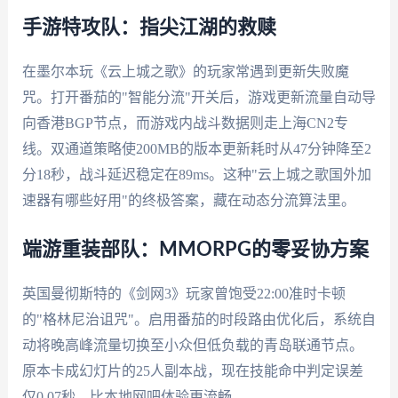
手游特攻队：指尖江湖的救赎
在墨尔本玩《云上城之歌》的玩家常遇到更新失败魔
咒。打开番茄的"智能分流"开关后，游戏更新流量自动导
向香港BGP节点，而游戏内战斗数据则走上海CN2专
线。双通道策略使200MB的版本更新耗时从47分钟降至2
分18秒，战斗延迟稳定在89ms。这种"云上城之歌国外加
速器有哪些好用"的终极答案，藏在动态分流算法里。
端游重装部队：MMORPG的零妥协方案
英国曼彻斯特的《剑网3》玩家曾饱受22:00准时卡顿
的"格林尼治诅咒"。启用番茄的时段路由优化后，系统自
动将晚高峰流量切换至小众但低负载的青岛联通节点。
原本卡成幻灯片的25人副本战，现在技能命中判定误差
仅0.07秒，比本地网吧体验更流畅。