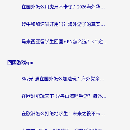
在国外怎么用虎牙不卡顿？2026海外华人亲测有效的回国加速器选择指南
斧牛和加速喵好用吗？海外游子的真实选择困境
马来西亚留学生回国VPN怎么选？3个避坑点+1款实测好用的加速器推荐
回国游戏vpn
Sky光·遇在国外怎么加速玩？海外党亲测有效的国服游戏加速指南
在欧洲能玩天下-异兽山海吗手游？海外玩家的加速器生存指南
在欧洲怎么打绝地求生：未来之役不卡？留学生亲测的加速器避坑指南