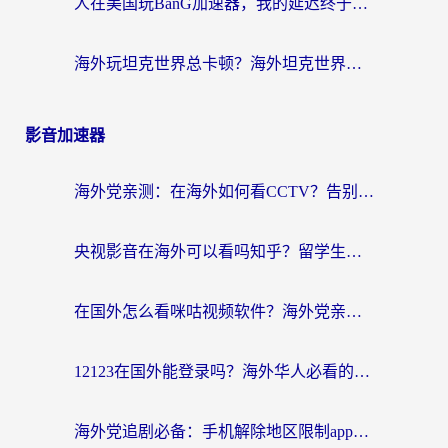
人在美国玩BanG加速器，我的延迟终于绿了
海外玩坦克世界总卡顿？海外坦克世界加速器有哪些？实测好用的选择在这里
影音加速器
海外党亲测：在海外如何看CCTV？告别“仅限大陆播放”的实用指南
央视影音在海外可以看吗知乎？留学生亲测：3步解决地域限制+追剧自由
在国外怎么看咪咕视频软件？海外党亲测有效的回国加速方案
12123在国外能登录吗？海外华人必看的回国加速实用指南
海外党追剧必备：手机解除地区限制app怎么选？解决央视视频&国内剧地区限制全指南