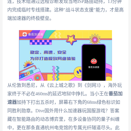
连，技术组通过远程诊断发现当地ISP路由劫持，13分钟
内完成临时专线搭建。这种"战斗状态支援"能力，才是高
端加速器的终极壁垒。
从伦敦到悉尼，从《云上城之歌》到《剑网3》，海外玩
家终于不必在460ms的延迟地狱中挣扎。当小王在
番茄加
速器
加持下打出五杀时，屏幕右下角的68ms绿色标识如
同胜利勋章。Dive国外用什么加速器玩国服游戏？答案
藏在智能路由的动态博弈里，在多设备协同的量子纠缠
中，更在那条直通杭州电竞馆的专属光纤隧道尽头。此