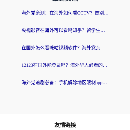
海外党亲测：在海外如何看CCTV？告别“仅限大陆播放”的实用指南
央视影音在海外可以看吗知乎？留学生亲测：3步解决地域限制+追剧自由
在国外怎么看咪咕视频软件？海外党亲测有效的回国加速方案
12123在国外能登录吗？海外华人必看的回国加速实用指南
海外党追剧必备：手机解除地区限制app怎么选？解决央视视频&国内剧地区限制全指南
友情链接