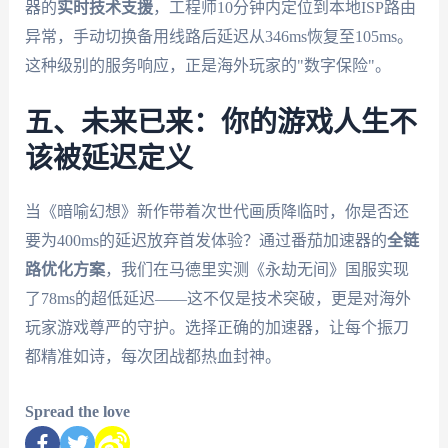
器的
实时技术支援
，工程师10分钟内定位到本地ISP路由
异常，手动切换备用线路后延迟从346ms恢复至105ms。
这种级别的服务响应，正是海外玩家的"数字保险"。
五、未来已来：你的游戏人生不
该被延迟定义
当《暗喻幻想》新作带着次世代画质降临时，你是否还
要为400ms的延迟放弃首发体验？通过番茄加速器的
全链
路优化方案
，我们在马德里实测《永劫无间》国服实现
了78ms的超低延迟——这不仅是技术突破，更是对海外
玩家游戏尊严的守护。选择正确的加速器，让每个振刀
都精准如诗，每次团战都热血封神。
Spread the love