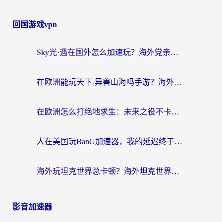
回国游戏vpn
Sky光·遇在国外怎么加速玩？海外党亲测有效的国服游戏加速指南
在欧洲能玩天下-异兽山海吗手游？海外玩家的加速器生存指南
在欧洲怎么打绝地求生：未来之役不卡？留学生亲测的加速器避坑指南
人在美国玩BanG加速器，我的延迟终于绿了
海外玩坦克世界总卡顿？海外坦克世界加速器有哪些？实测好用的选择在这里
影音加速器