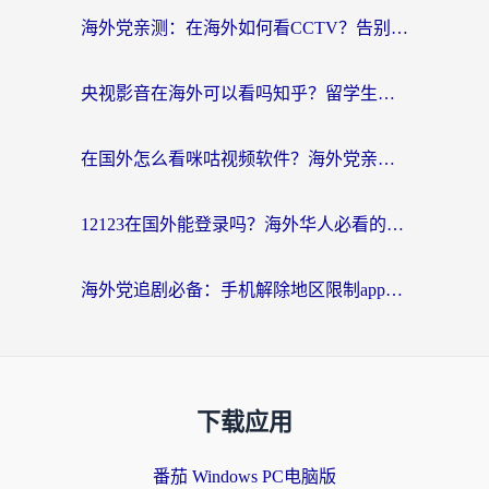
海外党亲测：在海外如何看CCTV？告别“仅限大陆播放”的实用指南
央视影音在海外可以看吗知乎？留学生亲测：3步解决地域限制+追剧自由
在国外怎么看咪咕视频软件？海外党亲测有效的回国加速方案
12123在国外能登录吗？海外华人必看的回国加速实用指南
海外党追剧必备：手机解除地区限制app怎么选？解决央视视频&国内剧地区限制全指南
下载应用
番茄 Windows PC电脑版