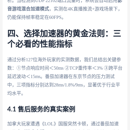
析。当检测到UDP 22102端口流量时，系统会自动启用
影
音游戏混合加速模式
，实测在4K直播推流+游戏场景下，
仍能保持帧率稳定在60FPS。
四、选择加速器的黄金法则：三
个必看的性能指标
通过分析127位海外玩家的实测数据，我们总结出关键参
数：①节点响应时间＜50ms ②TCP重传率＜3% ③跨平台
延迟波动＜15ms。番茄加速器在东京节点的压力测试
中，三项指标分别达到28ms/1.8%/9ms，显著优于行业平
均水平。
4.1 售后服务的真实案例
加拿大玩家遭遇《LOL》国服突然卡顿，通过番茄加速