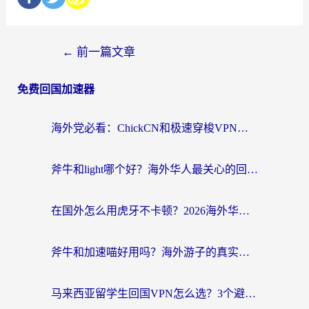
←
前一篇文章
免费回国加速器
海外党必看：ChickCN和极速穿梭VPN好用吗？3招教你选对回国加速器无缝刷国内资源
斧牛和light哪个好？海外华人最关心的回国加速器选择难题，一篇讲透
在国外怎么用虎牙不卡顿？2026海外华人亲测有效的回国加速器选择指南
斧牛和加速喵好用吗？海外游子的真实选择困境
马来西亚留学生回国VPN怎么选？3个避坑点+1款实测好用的加速器推荐