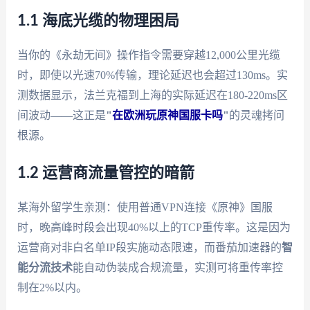
1.1 海底光缆的物理困局
当你的《永劫无间》操作指令需要穿越12,000公里光缆
时，即使以光速70%传输，理论延迟也会超过130ms。实
测数据显示，法兰克福到上海的实际延迟在180-220ms区
间波动——这正是
"
在欧洲玩原神国服卡吗
"
的灵魂拷问
根源。
1.2 运营商流量管控的暗箭
某海外留学生亲测：使用普通VPN连接《原神》国服
时，晚高峰时段会出现40%以上的TCP重传率。这是因为
运营商对非白名单IP段实施动态限速，而番茄加速器的
智
能分流技术
能自动伪装成合规流量，实测可将重传率控
制在2%以内。