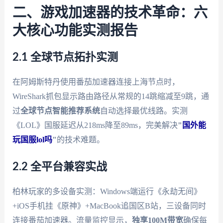
二、游戏加速器的技术革命：六
大核心功能实测报告
2.1 全球节点拓扑实测
在阿姆斯特丹使用番茄加速器连接上海节点时，
WireShark抓包显示路由路径从常规的14跳缩减至9跳，通
过
全球节点智能推荐系统
自动选择最优线路。实测
《LOL》国服延迟从218ms降至89ms，完美解决
"
国外能
玩国服lol吗
"
的技术难题。
2.2 全平台兼容实战
柏林玩家的多设备实测：Windows端运行《永劫无间》
+iOS手机挂《原神》+MacBook追国区B站，三设备同时
连接番茄加速器。流量监控显示，
独享100M带宽
确保每