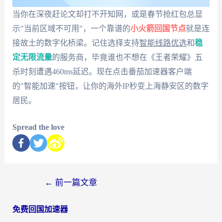
当你在深夜赶论文却打不开知网，或是春节抢红包总显
示"当前区域不可用"，一个靠谱的
小火箭回国节点
就是连
接故土的数字化桥梁。记住选择支持
智能线路优选
和
稳
定无限流量
的服务商，毕竟谁也不想在《王者荣耀》五
杀时刻遭遇460ms延迟。现在点击番茄加速器客户端
的"智能加速"按钮，让你的海外IP秒变上海静安区的数字
居民。
Spread the love
←
前一篇文章
免费回国加速器