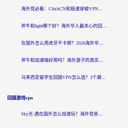
海外党必看：ChickCN和极速穿梭VPN好用吗？3招教你选对回国加速器无缝刷国内资源
斧牛和light哪个好？海外华人最关心的回国加速器选择难题，一篇讲透
在国外怎么用虎牙不卡顿？2026海外华人亲测有效的回国加速器选择指南
斧牛和加速喵好用吗？海外游子的真实选择困境
马来西亚留学生回国VPN怎么选？3个避坑点+1款实测好用的加速器推荐
回国游戏vpn
Sky光·遇在国外怎么加速玩？海外党亲测有效的国服游戏加速指南