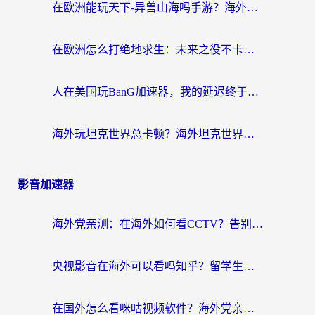
在欧洲能玩天下-异兽山海吗手游？海外玩家的加速器生存指南
在欧洲怎么打绝地求生：未来之役不卡？留学生亲测的加速器避坑指南
人在美国玩BanG加速器，我的延迟终于绿了
海外玩坦克世界总卡顿？海外坦克世界加速器有哪些？实测好用的选择在这里
影音加速器
海外党亲测：在海外如何看CCTV？告别“仅限大陆播放”的实用指南
央视影音在海外可以看吗知乎？留学生亲测：3步解决地域限制+追剧自由
在国外怎么看咪咕视频软件？海外党亲测有效的回国加速方案