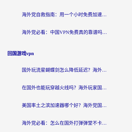
海外党自救指南：用一个小时免费加速器，轻松打破国内资源访问壁垒？
海外党必看：中国VPN免费真的靠谱吗？手把手教你选对回国加速器
回国游戏vpn
国外玩流星蝴蝶剑怎么降低延迟？海外党必看的加速秘籍（含欧洲鸣潮&彩虹岛优化攻略）
在国外也能玩穿越火线吗？海外玩家国服游戏畅玩终极指南
美国率土之滨加速器哪个好？海外党国服游戏畅玩终极指南（附多游戏解决方案）
海外党必看：怎么在国外打弹弹堂不卡？番茄加速器亲测指南