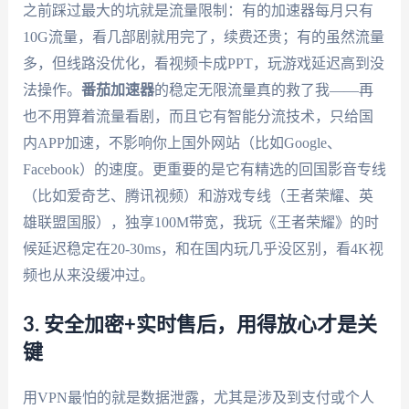
之前踩过最大的坑就是流量限制：有的加速器每月只有
10G流量，看几部剧就用完了，续费还贵；有的虽然流量
多，但线路没优化，看视频卡成PPT，玩游戏延迟高到没
法操作。
番茄加速器
的稳定无限流量真的救了我——再
也不用算着流量看剧，而且它有智能分流技术，只给国
内APP加速，不影响你上国外网站（比如Google、
Facebook）的速度。更重要的是它有精选的回国影音专线
（比如爱奇艺、腾讯视频）和游戏专线（王者荣耀、英
雄联盟国服），独享100M带宽，我玩《王者荣耀》的时
候延迟稳定在20-30ms，和在国内玩几乎没区别，看4K视
频也从来没缓冲过。
3. 安全加密+实时售后，用得放心才是关
键
用VPN最怕的就是数据泄露，尤其是涉及到支付或个人