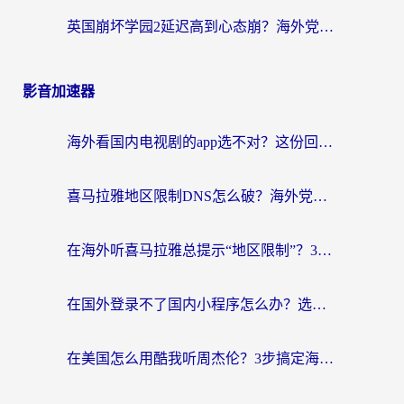
英国崩坏学园2延迟高到心态崩？海外党国服游戏加速终极指南
影音加速器
海外看国内电视剧的app选不对？这份回国加速器避坑指南帮你流畅追剧
喜马拉雅地区限制DNS怎么破？海外党听国内音乐听书的终极解决方案
在海外听喜马拉雅总提示“地区限制”？3步轻松解除+听国内音乐全攻略
在国外登录不了国内小程序怎么办？选对回国加速器，轻松解锁国内资源
在美国怎么用酷我听周杰伦？3步搞定海外听歌难题