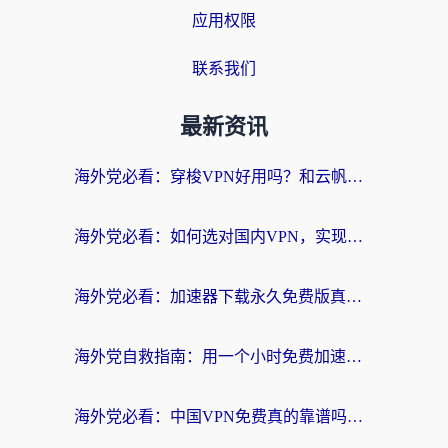
应用权限
联系我们
最新资讯
海外党必看：穿梭VPN好用吗？和云帆VPN对比哪个回国效果更好？附真实测评+避坑指南
海外党必看：如何选对国内VPN，实现无缝访问国内资源？
海外党必看：加速器下载永久免费版真的存在吗？教你无缝访问国内资源的正确姿势
海外党自救指南：用一个小时免费加速器，轻松打破国内资源访问壁垒？
海外党必看：中国VPN免费真的靠谱吗？手把手教你选对回国加速器