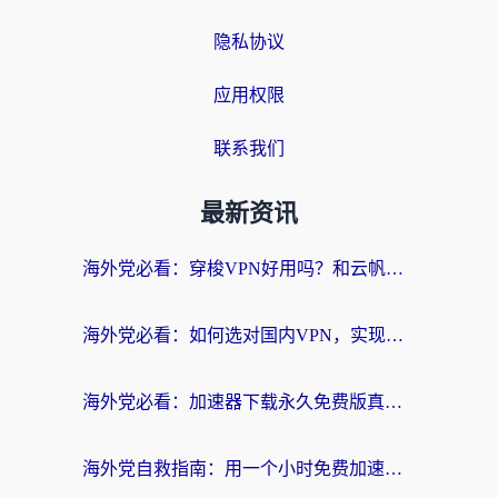
隐私协议
应用权限
联系我们
最新资讯
海外党必看：穿梭VPN好用吗？和云帆VPN对比哪个回国效果更好？附真实测评+避坑指南
海外党必看：如何选对国内VPN，实现无缝访问国内资源？
海外党必看：加速器下载永久免费版真的存在吗？教你无缝访问国内资源的正确姿势
海外党自救指南：用一个小时免费加速器，轻松打破国内资源访问壁垒？