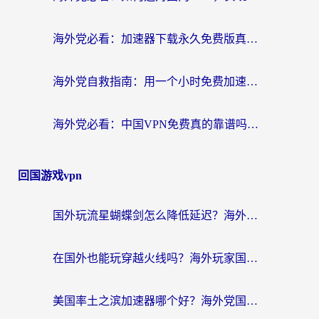
海外党必看：加速器下载永久免费版真的存在吗？教你无缝访问国内资源的正确姿势
海外党自救指南：用一个小时免费加速器，轻松打破国内资源访问壁垒？
海外党必看：中国VPN免费真的靠谱吗？手把手教你选对回国加速器
回国游戏vpn
国外玩流星蝴蝶剑怎么降低延迟？海外党必看的加速秘籍（含欧洲鸣潮&彩虹岛优化攻略）
在国外也能玩穿越火线吗？海外玩家国服游戏畅玩终极指南
美国率土之滨加速器哪个好？海外党国服游戏畅玩终极指南（附多游戏解决方案）