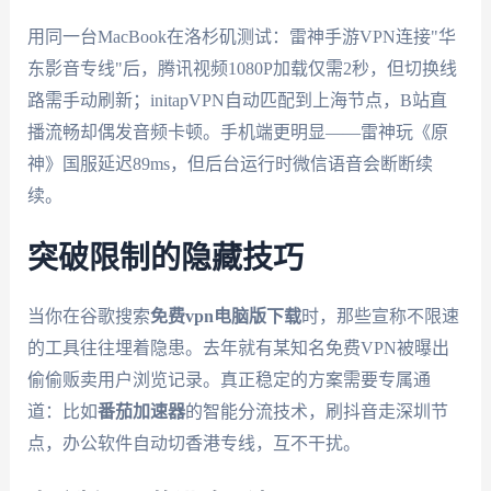
用同一台MacBook在洛杉矶测试：雷神手游VPN连接"华
东影音专线"后，腾讯视频1080P加载仅需2秒，但切换线
路需手动刷新；initapVPN自动匹配到上海节点，B站直
播流畅却偶发音频卡顿。手机端更明显——雷神玩《原
神》国服延迟89ms，但后台运行时微信语音会断断续
续。
突破限制的隐藏技巧
当你在谷歌搜索
免费vpn电脑版下载
时，那些宣称不限速
的工具往往埋着隐患。去年就有某知名免费VPN被曝出
偷偷贩卖用户浏览记录。真正稳定的方案需要专属通
道：比如
番茄加速器
的智能分流技术，刷抖音走深圳节
点，办公软件自动切香港专线，互不干扰。