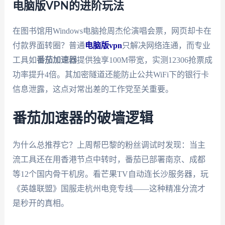
电脑版VPN的进阶玩法
在图书馆用Windows电脑抢周杰伦演唱会票，网页却卡在
付款界面转圈？普通
电脑版vpn
只解决网络连通，而专业
工具如
番茄加速器
提供独享100M带宽，实测12306抢票成
功率提升4倍。其加密隧道还能防止公共WiFi下的银行卡
信息泄露，这点对常出差的工作党至关重要。
番茄加速器的破墙逻辑
为什么总推荐它？上周帮巴黎的粉丝调试时发现：当主
流工具还在用香港节点中转时，番茄已部署南京、成都
等12个国内骨干机房。看芒果TV自动连长沙服务器，玩
《英雄联盟》国服走杭州电竞专线——这种精准分流才
是秒开的真相。