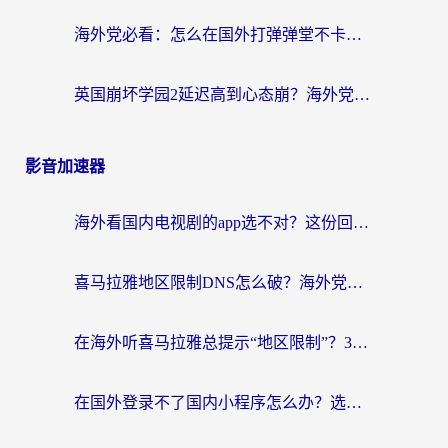
海外党必看：怎么在国外打弹弹堂不卡？番茄加速器亲测指南
英国崩坏学园2延迟高到心态崩？海外党国服游戏加速终极指南
影音加速器
海外看国内电视剧的app选不对？这份回国加速器避坑指南帮你流畅追剧
喜马拉雅地区限制DNS怎么破？海外党听国内音乐听书的终极解决方案
在海外听喜马拉雅总提示“地区限制”？3步轻松解除+听国内音乐全攻略
在国外登录不了国内小程序怎么办？选对回国加速器，轻松解锁国内资源