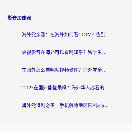
影音加速器
海外党亲测：在海外如何看CCTV？告别“仅限大陆播放”的实用指南
央视影音在海外可以看吗知乎？留学生亲测：3步解决地域限制+追剧自由
在国外怎么看咪咕视频软件？海外党亲测有效的回国加速方案
12123在国外能登录吗？海外华人必看的回国加速实用指南
海外党追剧必备：手机解除地区限制app怎么选？解决央视视频&国内剧地区限制全指南