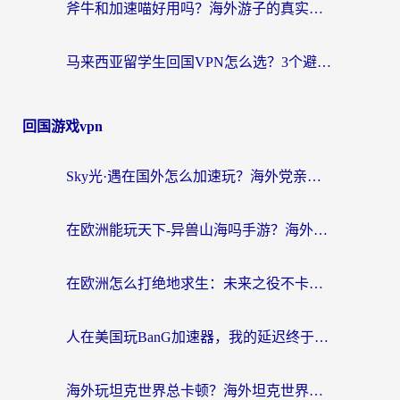
斧牛和加速喵好用吗？海外游子的真实选择困境
马来西亚留学生回国VPN怎么选？3个避坑点+1款实测好用的加速器推荐
回国游戏vpn
Sky光·遇在国外怎么加速玩？海外党亲测有效的国服游戏加速指南
在欧洲能玩天下-异兽山海吗手游？海外玩家的加速器生存指南
在欧洲怎么打绝地求生：未来之役不卡？留学生亲测的加速器避坑指南
人在美国玩BanG加速器，我的延迟终于绿了
海外玩坦克世界总卡顿？海外坦克世界加速器有哪些？实测好用的选择在这里