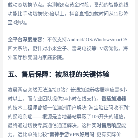
载动态切换节点。实测晚8点黄金时段，番茄的智能选线
功能比手动切换快3倍以上，抖音直播加载时间从12秒降
至3秒内。
全平台深度兼容
：不仅支持Android/iOS/Windows/macOS
四大系统，更针对小米盒子、雷鸟电视等TV端优化，海
外客厅秒变国内家庭影院。
五、售后保障：被忽视的关键体验
凌晨两点突然无法连接B站？普通加速器客服响应需6小
时以上，而专业团队提供24小时在线支持。
番茄加速器
的技术工程师曾帮一位澳洲用户解决“淘宝验证码收不到”
的疑难杂症——根源是当地基站屏蔽了106开头的短信，
最终通过切换专属通信通道解决。这种
实时售后响应
能
力，远比单纯比较“
雷神手游VPN好用吗
”更有实际价