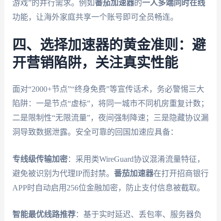
游戏”的并行需求。例如
番茄加速器
的
一人多端同时在线
功能，让海外家庭共享一个账号即可全员畅连。
四、选择加速器的黄金准则：避
开营销陷阱，关注真实性能
面对“2000+节点”“终身免费”等宣传话术，务必警惕三大
陷阱：一是节点“虚标”，将同一城市不同机房重复计数；
二是限制性“无限流量”，夜间强制降速；三是隐藏协议漏
洞导致数据泄露。安全可靠的回国加速应具备：
专线级传输加密
：采用类WireGuard协议混淆流量特征，
避免被识别为代理IP而封禁。
番茄加速器
在打开招商银行
APP时自动启用256位金融加密，防止支付信息被截取。
智能最优线路推荐
：基于实时延迟、丢包率、服务器负