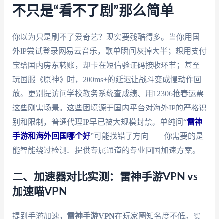
不只是“看不了剧”那么简单
你以为只是刷不了爱奇艺？现实要残酷得多。当你用国
外IP尝试登录网易云音乐，歌单瞬间灰掉大半；想用支付
宝给国内房东转账，却卡在短信验证码接收环节；甚至
玩国服《原神》时，200ms+的延迟让战斗变成慢动作回
放。更别提访问学校教务系统查成绩、用12306抢春运票
这些刚需场景。这些困境源于国内平台对海外IP的严格识
别和限制，普通代理IP早已被大规模封禁。单纯问“
雷神
手游和海外回国哪个好
”可能找错了方向——你需要的是
能智能绕过检测、提供专属通道的专业回国加速方案。
二、加速器对比实测：雷神手游VPN vs
加速喵VPN
提到手游加速，
雷神手游VPN
在玩家圈知名度不低。实