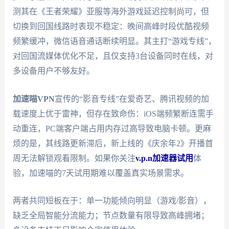
测其在《王者荣耀》亚服等海外游戏延迟控制尚可，但
切换到回国线路时表现不稳定：晚间高峰时段优酷视频
频繁缓冲，微信语音通话断续明显。其主打“游戏专线”，
对回国流媒体优化不足，且仅支持3台设备同时在线，对
多设备用户不够友好。
加速喵VPN
宣传的“影音专线”在爱奇艺、腾讯视频的加
载速度上优于雷神，但存在致命伤：iOS端频繁断连需手
动重连，PC端客户端占用内存过高导致电脑卡顿。更麻
烦的是，其线路更新滞后，新上线的《庆余年2》开播首
周无法解锁观看限制。如果你关注
v.p.n加速器试用
体
验，加速喵的7天试用期难以覆盖真实场景需求。
两者共同短板在于：单一功能倾向明显（游戏/影音），
缺乏全局智能分流能力；节点数量有限导致高峰拥堵；