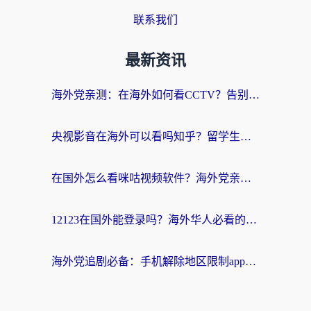
联系我们
最新资讯
海外党亲测：在海外如何看CCTV？告别“仅限大陆播放”的实用指南
央视影音在海外可以看吗知乎？留学生亲测：3步解决地域限制+追剧自由
在国外怎么看咪咕视频软件？海外党亲测有效的回国加速方案
12123在国外能登录吗？海外华人必看的回国加速实用指南
海外党追剧必备：手机解除地区限制app怎么选？解决央视视频&国内剧地区限制全指南