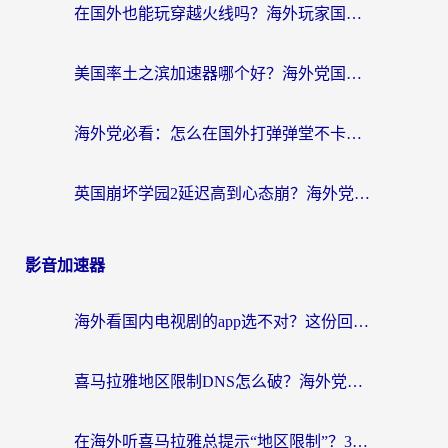
在国外也能玩穿越火线吗？海外玩家国服游戏畅玩终极指南
美国率土之滨加速器哪个好？海外党国服游戏畅玩终极指南（附多游戏解决方案）
海外党必看：怎么在国外打弹弹堂不卡？番茄加速器亲测指南
英国崩坏学园2延迟高到心态崩？海外党国服游戏加速终极指南
影音加速器
海外看国内电视剧的app选不对？这份回国加速器避坑指南帮你流畅追剧
喜马拉雅地区限制DNS怎么破？海外党听国内音乐听书的终极解决方案
在海外听喜马拉雅总提示“地区限制”？3步轻松解除+听国内音乐全攻略