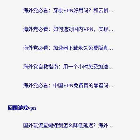
海外党必看：穿梭VPN好用吗？和云帆VPN对比哪个回国效果更好？附真实测评+避坑指南
海外党必看：如何选对国内VPN，实现无缝访问国内资源？
海外党必看：加速器下载永久免费版真的存在吗？教你无缝访问国内资源的正确姿势
海外党自救指南：用一个小时免费加速器，轻松打破国内资源访问壁垒？
海外党必看：中国VPN免费真的靠谱吗？手把手教你选对回国加速器
回国游戏vpn
国外玩流星蝴蝶剑怎么降低延迟？海外党必看的加速秘籍（含欧洲鸣潮&彩虹岛优化攻略）