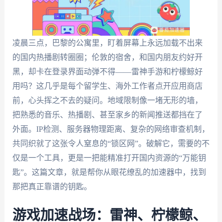
凌晨三点，巴黎的公寓里，盯着屏幕上永远加载不出来
的国内热播剧转圈圈；伦敦的宿舍，和国内朋友约好开
黑，却卡在登录界面动弹不得——雷神手游和柠檬鲸好
用吗？这几乎是每个留学生、海外工作者点开应用商店
前，心头挥之不去的疑问。地域限制像一堵无形的墙，
把熟悉的音乐、热播剧、甚至家乡的新闻推送都挡在了
外面。IP检测、服务器物理距离、复杂的网络审查机制，
共同织就了这张令人窒息的“锁区网”。破解它，需要的不
仅是一个工具，更是一把能精准打开国内资源的“万能钥
匙”。这篇文章，就是帮你从眼花缭乱的加速器中，找到
那把真正靠谱的钥匙。
游戏加速战场：雷神、柠檬鲸、