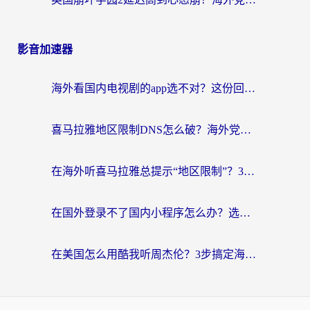
影音加速器
海外看国内电视剧的app选不对？这份回国加速器避坑指南帮你流畅追剧
喜马拉雅地区限制DNS怎么破？海外党听国内音乐听书的终极解决方案
在海外听喜马拉雅总提示“地区限制”？3步轻松解除+听国内音乐全攻略
在国外登录不了国内小程序怎么办？选对回国加速器，轻松解锁国内资源
在美国怎么用酷我听周杰伦？3步搞定海外听歌难题