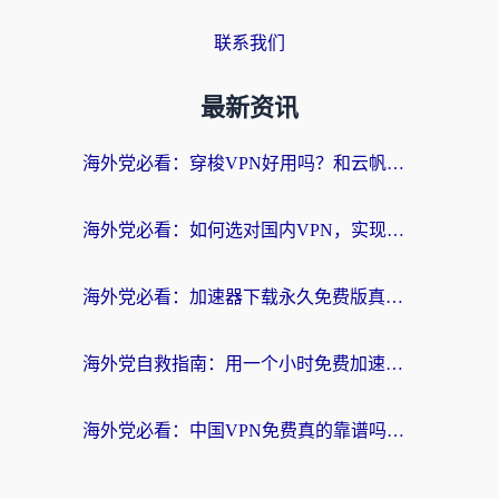
联系我们
最新资讯
海外党必看：穿梭VPN好用吗？和云帆VPN对比哪个回国效果更好？附真实测评+避坑指南
海外党必看：如何选对国内VPN，实现无缝访问国内资源？
海外党必看：加速器下载永久免费版真的存在吗？教你无缝访问国内资源的正确姿势
海外党自救指南：用一个小时免费加速器，轻松打破国内资源访问壁垒？
海外党必看：中国VPN免费真的靠谱吗？手把手教你选对回国加速器