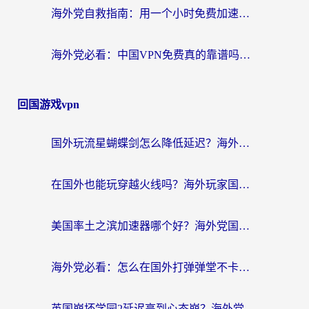
海外党自救指南：用一个小时免费加速器，轻松打破国内资源访问壁垒？
海外党必看：中国VPN免费真的靠谱吗？手把手教你选对回国加速器
回国游戏vpn
国外玩流星蝴蝶剑怎么降低延迟？海外党必看的加速秘籍（含欧洲鸣潮&彩虹岛优化攻略）
在国外也能玩穿越火线吗？海外玩家国服游戏畅玩终极指南
美国率土之滨加速器哪个好？海外党国服游戏畅玩终极指南（附多游戏解决方案）
海外党必看：怎么在国外打弹弹堂不卡？番茄加速器亲测指南
英国崩坏学园2延迟高到心态崩？海外党国服游戏加速终极指南