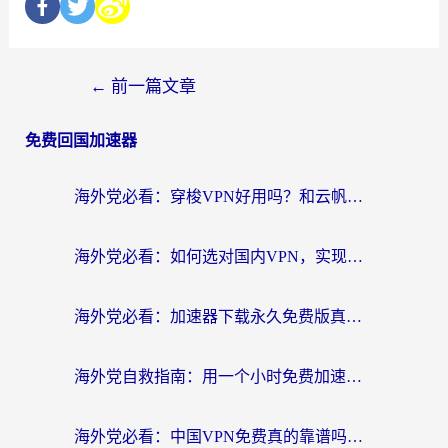
←
前一篇文章
免费回国加速器
海外党必看：穿梭VPN好用吗？和云帆VPN对比哪个回国效果更好？附真实测评+避坑指南
海外党必看：如何选对国内VPN，实现无缝访问国内资源？
海外党必看：加速器下载永久免费版真的存在吗？教你无缝访问国内资源的正确姿势
海外党自救指南：用一个小时免费加速器，轻松打破国内资源访问壁垒？
海外党必看：中国VPN免费真的靠谱吗？手把手教你选对回国加速器