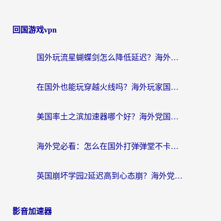
回国游戏vpn
国外玩流星蝴蝶剑怎么降低延迟？海外党必看的加速秘籍（含欧洲鸣潮&彩虹岛优化攻略）
在国外也能玩穿越火线吗？海外玩家国服游戏畅玩终极指南
美国率土之滨加速器哪个好？海外党国服游戏畅玩终极指南（附多游戏解决方案）
海外党必看：怎么在国外打弹弹堂不卡？番茄加速器亲测指南
英国崩坏学园2延迟高到心态崩？海外党国服游戏加速终极指南
影音加速器