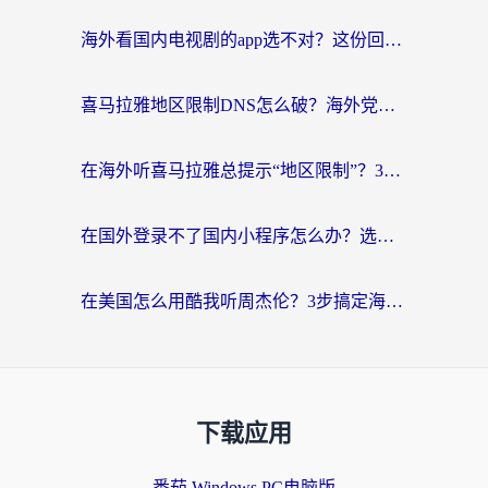
海外看国内电视剧的app选不对？这份回国加速器避坑指南帮你流畅追剧
喜马拉雅地区限制DNS怎么破？海外党听国内音乐听书的终极解决方案
在海外听喜马拉雅总提示“地区限制”？3步轻松解除+听国内音乐全攻略
在国外登录不了国内小程序怎么办？选对回国加速器，轻松解锁国内资源
在美国怎么用酷我听周杰伦？3步搞定海外听歌难题
下载应用
番茄 Windows PC电脑版