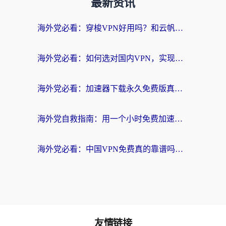
最新资讯
海外党必看：穿梭VPN好用吗？和云帆VPN对比哪个回国效果更好？附真实测评+避坑指南
海外党必看：如何选对国内VPN，实现无缝访问国内资源？
海外党必看：加速器下载永久免费版真的存在吗？教你无缝访问国内资源的正确姿势
海外党自救指南：用一个小时免费加速器，轻松打破国内资源访问壁垒？
海外党必看：中国VPN免费真的靠谱吗？手把手教你选对回国加速器
友情链接