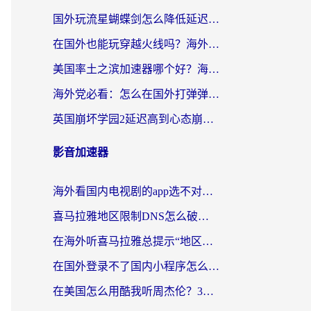
国外玩流星蝴蝶剑怎么降低延迟？海外党必看的加速秘籍（含欧洲鸣潮&彩虹岛优化攻略）
在国外也能玩穿越火线吗？海外玩家国服游戏畅玩终极指南
美国率土之滨加速器哪个好？海外党国服游戏畅玩终极指南（附多游戏解决方案）
海外党必看：怎么在国外打弹弹堂不卡？番茄加速器亲测指南
英国崩坏学园2延迟高到心态崩？海外党国服游戏加速终极指南
影音加速器
海外看国内电视剧的app选不对？这份回国加速器避坑指南帮你流畅追剧
喜马拉雅地区限制DNS怎么破？海外党听国内音乐听书的终极解决方案
在海外听喜马拉雅总提示“地区限制”？3步轻松解除+听国内音乐全攻略
在国外登录不了国内小程序怎么办？选对回国加速器，轻松解锁国内资源
在美国怎么用酷我听周杰伦？3步搞定海外听歌难题