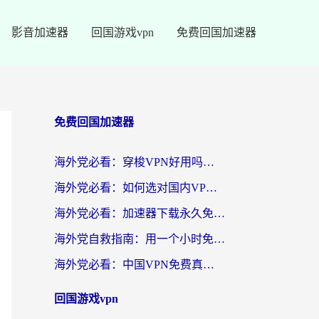
影音加速器
回国游戏vpn
免费回国加速器
免费回国加速器
海外党必看：穿梭VPN好用吗？和云帆VPN对比哪个回国效果更好？附真实测评+避坑指南
海外党必看：如何选对国内VPN，实现无缝访问国内资源？
海外党必看：加速器下载永久免费版真的存在吗？教你无缝访问国内资源的正确姿势
海外党自救指南：用一个小时免费加速器，轻松打破国内资源访问壁垒？
海外党必看：中国VPN免费真的靠谱吗？手把手教你选对回国加速器
回国游戏vpn