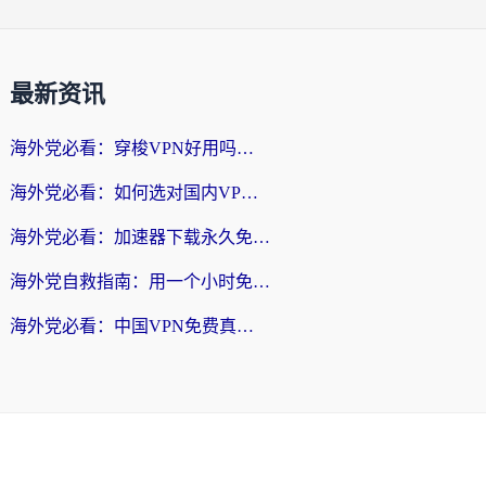
最新资讯
海外党必看：穿梭VPN好用吗？和云帆VPN对比哪个回国效果更好？附真实测评+避坑指南
海外党必看：如何选对国内VPN，实现无缝访问国内资源？
海外党必看：加速器下载永久免费版真的存在吗？教你无缝访问国内资源的正确姿势
海外党自救指南：用一个小时免费加速器，轻松打破国内资源访问壁垒？
海外党必看：中国VPN免费真的靠谱吗？手把手教你选对回国加速器