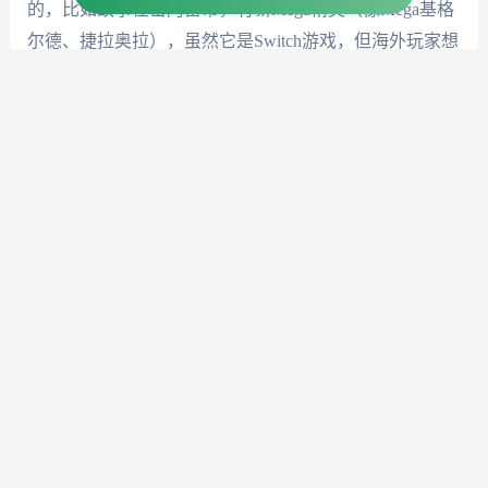
的，比如故事在密阿雷市，有新Mega精灵（像Mega基格
尔德、捷拉奥拉），虽然它是Switch游戏，但海外玩家想
玩国服的宝可梦手游（比如宝可梦大探险），番茄的专
线也能支持，延迟一样稳定。
网络安全也不能忽视，海外玩国服游戏，账号信息传输
没加密很容易被窃取。番茄用的是专线传输，数据全程
加密，不用担心账号被盗。而且售后也靠谱，有次我朋
友玩战魂铭人时突然连不上服务器，联系番茄的技术团
队，几分钟就回复了，排查出是节点临时维护，马上推
荐了备用节点，问题很快解决。不像有些加速器，客服
半天找不到人。
至于欧洲人玩幻想江湖吗？当然玩，很多欧洲华人喜欢
这款武侠手游，但欧洲到国内的路由通常绕路多，延迟
高。番茄在欧洲有伦敦、法兰克福等节点，智能推荐最