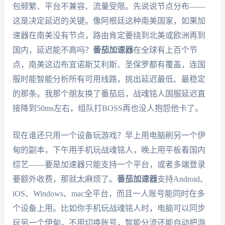
包频繁、平台不兼容、流量受限。先说说节点分布——
这是决定延迟的关键。像阿根廷这种南美国家，如果加
速器在南美没有节点，路由肯定要绕到北美或欧洲再到
国内，延迟能不高吗？
番茄加速器
在全球有上百个节
点，南美这边布宜诺斯艾利斯、圣保罗都有覆盖，连国
服时能智能分析所有可用线路，挑出延迟最低、最稳定
的那条。我那个朋友换了番茄后，战魂铭人国服延迟直
接降到50ms左右，组队打BOSS再也没人抱怨他卡了。
现在谁还只用一个设备玩游戏？早上用电脑刷另一个伊
甸的副本，下午用手机玩战魂铭人，晚上用平板看国内
综艺——要是加速器只能支持一个平台，或者多端登录
要额外收费，那就太麻烦了。
番茄加速器
支持Android、
iOS、Windows、mac全平台，而且一人账号能同时在多
个设备上用。比如你手机玩战魂铭人时，电脑可以同步
玩另一个伊甸，不用切换账号，智能分流还能自动把游