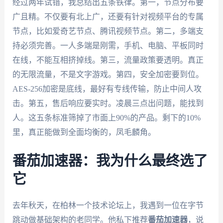
经过两年试错，我总结出五条铁律。第一，节点分布要
广且精。不仅要有北上广，还要有针对视频平台的专属
节点，比如爱奇艺节点、腾讯视频节点。第二，多端支
持必须完善。一人多端是刚需，手机、电脑、平板同时
在线，不能互相挤掉线。第三，流量政策要透明。真正
的无限流量，不是文字游戏。第四，安全加密要到位。
AES-256加密是底线，最好有专线传输，防止中间人攻
击。第五，售后响应要实时。凌晨三点出问题，能找到
人。这五条标准筛掉了市面上90%的产品。剩下的10%
里，真正能做到全面均衡的，凤毛麟角。
番茄加速器：我为什么最终选了
它
去年秋天，在柏林一个技术论坛上，我遇到一位在字节
跳动做基础架构的老同学。他私下推荐
番茄加速器
，说