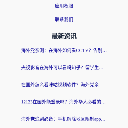
应用权限
联系我们
最新资讯
海外党亲测：在海外如何看CCTV？告别“仅限大陆播放”的实用指南
央视影音在海外可以看吗知乎？留学生亲测：3步解决地域限制+追剧自由
在国外怎么看咪咕视频软件？海外党亲测有效的回国加速方案
12123在国外能登录吗？海外华人必看的回国加速实用指南
海外党追剧必备：手机解除地区限制app怎么选？解决央视视频&国内剧地区限制全指南