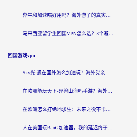
斧牛和加速喵好用吗？海外游子的真实选择困境
马来西亚留学生回国VPN怎么选？3个避坑点+1款实测好用的加速器推荐
回国游戏vpn
Sky光·遇在国外怎么加速玩？海外党亲测有效的国服游戏加速指南
在欧洲能玩天下-异兽山海吗手游？海外玩家的加速器生存指南
在欧洲怎么打绝地求生：未来之役不卡？留学生亲测的加速器避坑指南
人在美国玩BanG加速器，我的延迟终于绿了