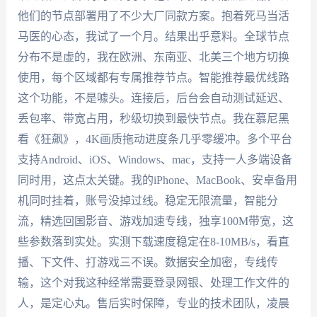
他们的节点部署用了不少大厂同款方案。抱着死马当活
马医的心态，我试了一个月。结果出乎意料。全球节点
分布不是虚的，我在欧洲、东南亚、北美三个地方切换
使用，每个区域都有专属推荐节点。智能推荐最优线路
这个功能，不是噱头。连接后，后台会自动测试延迟、
丢包率、带宽占用，秒级切换到最快节点。我在慕尼黑
看《狂飙》，4K画质拖动进度条几乎零缓冲。多个平台
支持Android、iOS、Windows、mac，支持一人多端设备
同时用，这点太关键。我的iPhone、MacBook、安卓备用
机同时挂着，账号没掉过线。稳定无限流量，智能分
流，精选回国影音、游戏加速专线，独享100M带宽，这
些参数落到实处。实测下载速度稳定在8-10MB/s，看直
播、下文件、打游戏三不误。数据安全加密，专线传
输，这个对我这种经常需要登录网银、处理工作文件的
人，是定心丸。售后实时保障，专业的技术团队，凌晨