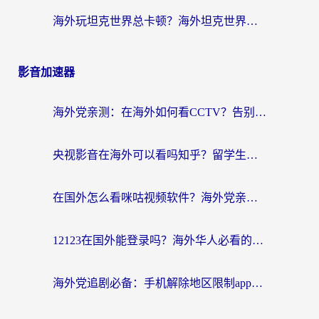
海外玩坦克世界总卡顿？海外坦克世界加速器有哪些？实测好用的选择在这里
影音加速器
海外党亲测：在海外如何看CCTV？告别“仅限大陆播放”的实用指南
央视影音在海外可以看吗知乎？留学生亲测：3步解决地域限制+追剧自由
在国外怎么看咪咕视频软件？海外党亲测有效的回国加速方案
12123在国外能登录吗？海外华人必看的回国加速实用指南
海外党追剧必备：手机解除地区限制app怎么选？解决央视视频&国内剧地区限制全指南