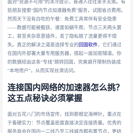
面对“资源不可用”的冰冷提示，普通人往往束手无策。有
些朋友搜索“国内节点加速器免费”服务，试图省点费用。
然而天下没有白吃的午餐：免费工具常伴有安全隐患
——数据可能被截获、速度如蜗牛爬、节点三天两头罢
工，甚至夹杂恶意插件，丢了隐私赔了流量更得不偿
失。真正的解决之道是选择专业的
回国软件
，它们通过
在国内外部署大量专用服务器，搭起一座加密隧道。你
的数据经由这条“专线”跳转回国，完美避开限制伪装成
“本地用户”，从而实现丝滑访问。
连接国内网络的加速器怎么挑？
这五点秘诀必须掌握
面对五花八门的市场宣传，找到那根定海神针，重点在
于看硬实力：节点覆盖密度直接决定连接质量。优秀的
服务商会在国内一二线乃至三线城市都布置节点，更结