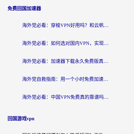
免费回国加速器
海外党必看：穿梭VPN好用吗？和云帆VPN对比哪个回国效果更好？附真实测评+避坑指南
海外党必看：如何选对国内VPN，实现无缝访问国内资源？
海外党必看：加速器下载永久免费版真的存在吗？教你无缝访问国内资源的正确姿势
海外党自救指南：用一个小时免费加速器，轻松打破国内资源访问壁垒？
海外党必看：中国VPN免费真的靠谱吗？手把手教你选对回国加速器
回国游戏vpn