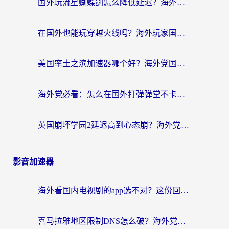
国外玩流星蝴蝶剑怎么降低延迟？海外党必看的加速秘籍（含欧洲鸣潮&彩虹岛优化攻略）
在国外也能玩穿越火线吗？海外玩家国服游戏畅玩终极指南
美国率土之滨加速器哪个好？海外党国服游戏畅玩终极指南（附多游戏解决方案）
海外党必看：怎么在国外打弹弹堂不卡？番茄加速器亲测指南
英国崩坏学园2延迟高到心态崩？海外党国服游戏加速终极指南
影音加速器
海外看国内电视剧的app选不对？这份回国加速器避坑指南帮你流畅追剧
喜马拉雅地区限制DNS怎么破？海外党听国内音乐听书的终极解决方案