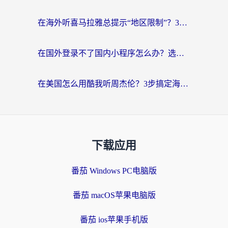
在海外听喜马拉雅总提示“地区限制”？3步轻松解除+听国内音乐全攻略
在国外登录不了国内小程序怎么办？选对回国加速器，轻松解锁国内资源
在美国怎么用酷我听周杰伦？3步搞定海外听歌难题
下载应用
番茄 Windows PC电脑版
番茄 macOS苹果电脑版
番茄 ios苹果手机版