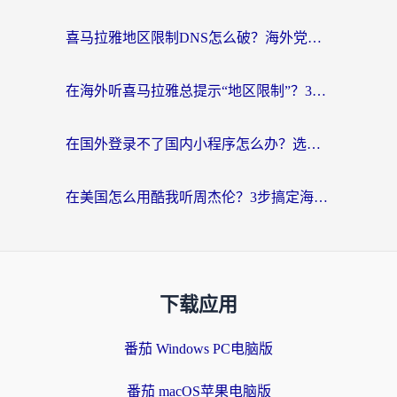
喜马拉雅地区限制DNS怎么破？海外党听国内音乐听书的终极解决方案
在海外听喜马拉雅总提示“地区限制”？3步轻松解除+听国内音乐全攻略
在国外登录不了国内小程序怎么办？选对回国加速器，轻松解锁国内资源
在美国怎么用酷我听周杰伦？3步搞定海外听歌难题
下载应用
番茄 Windows PC电脑版
番茄 macOS苹果电脑版