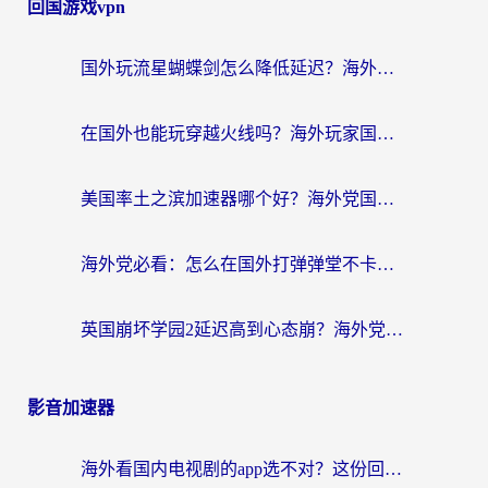
回国游戏vpn
国外玩流星蝴蝶剑怎么降低延迟？海外党必看的加速秘籍（含欧洲鸣潮&彩虹岛优化攻略）
在国外也能玩穿越火线吗？海外玩家国服游戏畅玩终极指南
美国率土之滨加速器哪个好？海外党国服游戏畅玩终极指南（附多游戏解决方案）
海外党必看：怎么在国外打弹弹堂不卡？番茄加速器亲测指南
英国崩坏学园2延迟高到心态崩？海外党国服游戏加速终极指南
影音加速器
海外看国内电视剧的app选不对？这份回国加速器避坑指南帮你流畅追剧