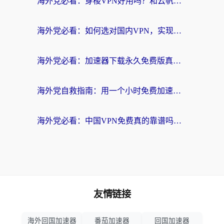
海外党必看：穿梭VPN好用吗？和云帆VPN对比哪个回国效果更好？附真实测评+避坑指南
海外党必看：如何选对国内VPN，实现无缝访问国内资源？
海外党必看：加速器下载永久免费版真的存在吗？教你无缝访问国内资源的正确姿势
海外党自救指南：用一个小时免费加速器，轻松打破国内资源访问壁垒？
海外党必看：中国VPN免费真的靠谱吗？手把手教你选对回国加速器
友情链接
海外回国加速器
番茄加速器
回国加速器