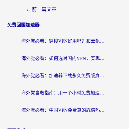
←
前一篇文章
免费回国加速器
海外党必看：穿梭VPN好用吗？和云帆VPN对比哪个回国效果更好？附真实测评+避坑指南
海外党必看：如何选对国内VPN，实现无缝访问国内资源？
海外党必看：加速器下载永久免费版真的存在吗？教你无缝访问国内资源的正确姿势
海外党自救指南：用一个小时免费加速器，轻松打破国内资源访问壁垒？
海外党必看：中国VPN免费真的靠谱吗？手把手教你选对回国加速器