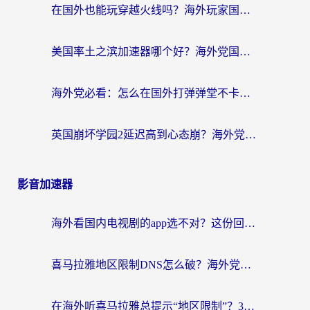
在国外也能玩穿越火线吗？海外玩家国服游戏畅玩终极指南
美国率土之滨加速器哪个好？海外党国服游戏畅玩终极指南（附多游戏解决方案）
海外党必看：怎么在国外打弹弹堂不卡？番茄加速器亲测指南
英国崩坏学园2延迟高到心态崩？海外党国服游戏加速终极指南
影音加速器
海外看国内电视剧的app选不对？这份回国加速器避坑指南帮你流畅追剧
喜马拉雅地区限制DNS怎么破？海外党听国内音乐听书的终极解决方案
在海外听喜马拉雅总提示“地区限制”？3步轻松解除+听国内音乐全攻略