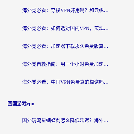
海外党必看：穿梭VPN好用吗？和云帆VPN对比哪个回国效果更好？附真实测评+避坑指南
海外党必看：如何选对国内VPN，实现无缝访问国内资源？
海外党必看：加速器下载永久免费版真的存在吗？教你无缝访问国内资源的正确姿势
海外党自救指南：用一个小时免费加速器，轻松打破国内资源访问壁垒？
海外党必看：中国VPN免费真的靠谱吗？手把手教你选对回国加速器
回国游戏vpn
国外玩流星蝴蝶剑怎么降低延迟？海外党必看的加速秘籍（含欧洲鸣潮&彩虹岛优化攻略）