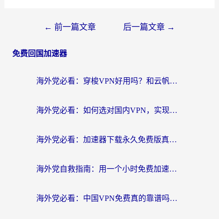
←
前一篇文章
后一篇文章
→
免费回国加速器
海外党必看：穿梭VPN好用吗？和云帆VPN对比哪个回国效果更好？附真实测评+避坑指南
海外党必看：如何选对国内VPN，实现无缝访问国内资源？
海外党必看：加速器下载永久免费版真的存在吗？教你无缝访问国内资源的正确姿势
海外党自救指南：用一个小时免费加速器，轻松打破国内资源访问壁垒？
海外党必看：中国VPN免费真的靠谱吗？手把手教你选对回国加速器