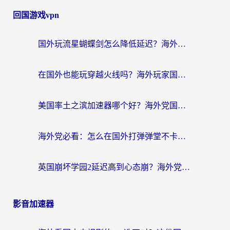
回国游戏vpn
国外玩流星蝴蝶剑怎么降低延迟？海外党必看的加速秘籍（含欧洲鸣潮&彩虹岛优化攻略）
在国外也能玩穿越火线吗？海外玩家国服游戏畅玩终极指南
美国率土之滨加速器哪个好？海外党国服游戏畅玩终极指南（附多游戏解决方案）
海外党必看：怎么在国外打弹弹堂不卡？番茄加速器亲测指南
英国崩坏学园2延迟高到心态崩？海外党国服游戏加速终极指南
影音加速器