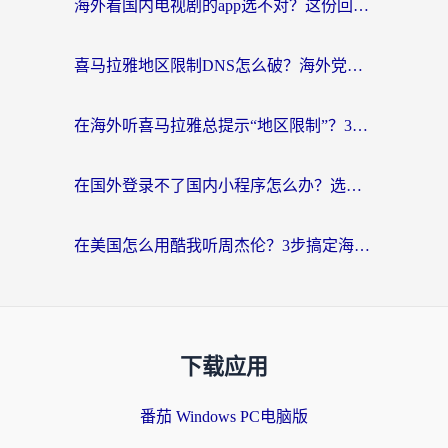
海外看国内电视剧的app选不对？这份回国加速器避坑指南帮你流畅追剧
喜马拉雅地区限制DNS怎么破？海外党听国内音乐听书的终极解决方案
在海外听喜马拉雅总提示“地区限制”？3步轻松解除+听国内音乐全攻略
在国外登录不了国内小程序怎么办？选对回国加速器，轻松解锁国内资源
在美国怎么用酷我听周杰伦？3步搞定海外听歌难题
下载应用
番茄 Windows PC电脑版