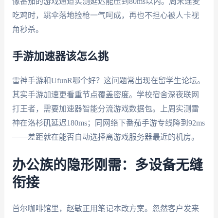
像番茄的游戏通道实测延迟能压到80ms以内。周末连麦
吃鸡时，跳伞落地捡枪一气呵成，再也不担心被人卡视
角秒杀。
手游加速器该怎么挑
雷神手游和UfunR哪个好？这问题常出现在留学生论坛。
其实手游加速更看重节点覆盖密度。学校宿舍深夜联网
打王者，需要加速器智能分流游戏数据包。上周实测雷
神在洛杉矶延迟180ms；同网络下番茄手游专线降到92ms
——差距就在能否自动选择离游戏服务器最近的机房。
办公族的隐形刚需：多设备无缝
衔接
首尔咖啡馆里，赵敏正用笔记本改方案。忽然客户发来