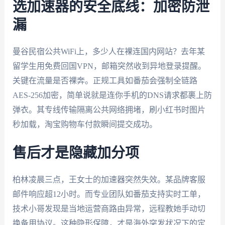
选加速器的安全底线：加密防泄
漏
曼谷民宿公共WiFi上，多少人在裸连国内网站？去年某
留学生用免费回国VPN，邮箱突然收到异地登录提醒。
关键在流量是否裸奔。正规工具如番茄会强制全链路
AES-256加密，简单说就是连你手机的DNS请求都裹上防
弹衣。其专线传输隔离公共网络拥堵，刷小红书时图片
秒加载，淘宝购物车付款瞬间提交成功。
售后才是隐藏加分项
柏林凌晨三点，王女士的加速器突然失效。某品牌客服
邮件响应超12小时。而专业团队如番茄支持实时工单，
技术小哥发现是当地运营商路由异常，远程教她手动切
换备用协议。这种隐形保障，才是海外突发状况下的定