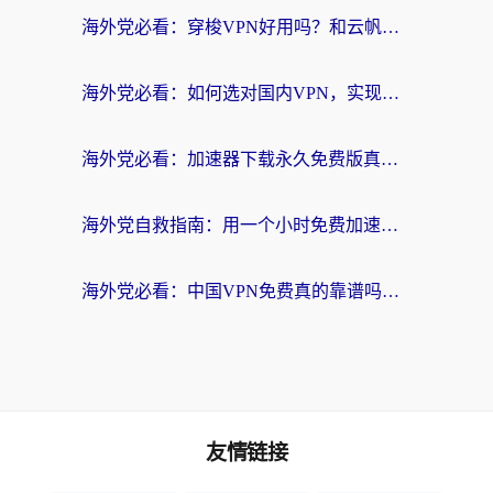
海外党必看：穿梭VPN好用吗？和云帆VPN对比哪个回国效果更好？附真实测评+避坑指南
海外党必看：如何选对国内VPN，实现无缝访问国内资源？
海外党必看：加速器下载永久免费版真的存在吗？教你无缝访问国内资源的正确姿势
海外党自救指南：用一个小时免费加速器，轻松打破国内资源访问壁垒？
海外党必看：中国VPN免费真的靠谱吗？手把手教你选对回国加速器
友情链接