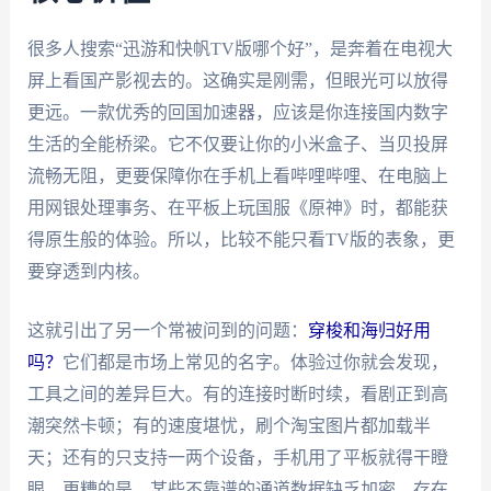
很多人搜索“迅游和快帆TV版哪个好”，是奔着在电视大
屏上看国产影视去的。这确实是刚需，但眼光可以放得
更远。一款优秀的回国加速器，应该是你连接国内数字
生活的全能桥梁。它不仅要让你的小米盒子、当贝投屏
流畅无阻，更要保障你在手机上看哔哩哔哩、在电脑上
用网银处理事务、在平板上玩国服《原神》时，都能获
得原生般的体验。所以，比较不能只看TV版的表象，更
要穿透到内核。
这就引出了另一个常被问到的问题：
穿梭和海归好用
吗？
它们都是市场上常见的名字。体验过你就会发现，
工具之间的差异巨大。有的连接时断时续，看剧正到高
潮突然卡顿；有的速度堪忧，刷个淘宝图片都加载半
天；还有的只支持一两个设备，手机用了平板就得干瞪
眼。更糟的是，某些不靠谱的通道数据缺乏加密，存在