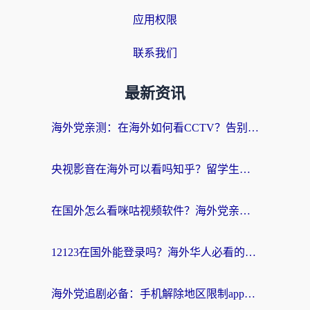
应用权限
联系我们
最新资讯
海外党亲测：在海外如何看CCTV？告别“仅限大陆播放”的实用指南
央视影音在海外可以看吗知乎？留学生亲测：3步解决地域限制+追剧自由
在国外怎么看咪咕视频软件？海外党亲测有效的回国加速方案
12123在国外能登录吗？海外华人必看的回国加速实用指南
海外党追剧必备：手机解除地区限制app怎么选？解决央视视频&国内剧地区限制全指南