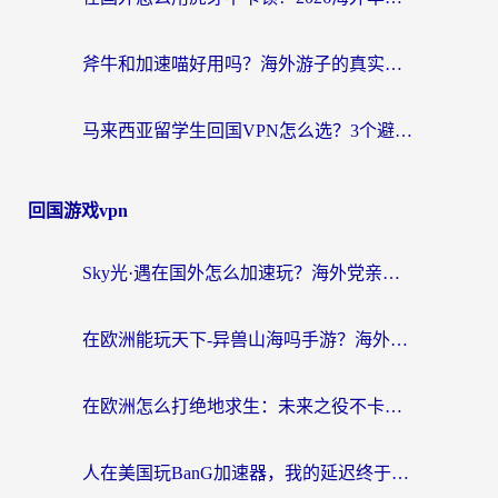
斧牛和加速喵好用吗？海外游子的真实选择困境
马来西亚留学生回国VPN怎么选？3个避坑点+1款实测好用的加速器推荐
回国游戏vpn
Sky光·遇在国外怎么加速玩？海外党亲测有效的国服游戏加速指南
在欧洲能玩天下-异兽山海吗手游？海外玩家的加速器生存指南
在欧洲怎么打绝地求生：未来之役不卡？留学生亲测的加速器避坑指南
人在美国玩BanG加速器，我的延迟终于绿了