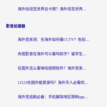
海外玩坦克世界总卡顿？海外坦克世界加速器有哪些？实测好用的选择在这里
影音加速器
海外党亲测：在海外如何看CCTV？告别“仅限大陆播放”的实用指南
央视影音在海外可以看吗知乎？留学生亲测：3步解决地域限制+追剧自由
在国外怎么看咪咕视频软件？海外党亲测有效的回国加速方案
12123在国外能登录吗？海外华人必看的回国加速实用指南
海外党追剧必备：手机解除地区限制app怎么选？解决央视视频&国内剧地区限制全指南