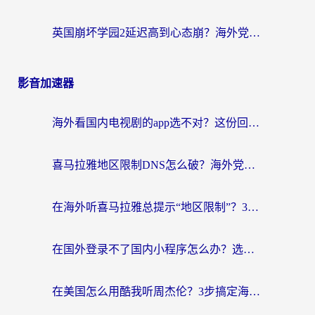
英国崩坏学园2延迟高到心态崩？海外党国服游戏加速终极指南
影音加速器
海外看国内电视剧的app选不对？这份回国加速器避坑指南帮你流畅追剧
喜马拉雅地区限制DNS怎么破？海外党听国内音乐听书的终极解决方案
在海外听喜马拉雅总提示“地区限制”？3步轻松解除+听国内音乐全攻略
在国外登录不了国内小程序怎么办？选对回国加速器，轻松解锁国内资源
在美国怎么用酷我听周杰伦？3步搞定海外听歌难题