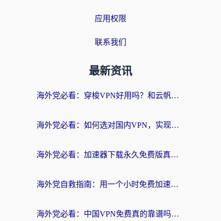
应用权限
联系我们
最新资讯
海外党必看：穿梭VPN好用吗？和云帆VPN对比哪个回国效果更好？附真实测评+避坑指南
海外党必看：如何选对国内VPN，实现无缝访问国内资源？
海外党必看：加速器下载永久免费版真的存在吗？教你无缝访问国内资源的正确姿势
海外党自救指南：用一个小时免费加速器，轻松打破国内资源访问壁垒？
海外党必看：中国VPN免费真的靠谱吗？手把手教你选对回国加速器