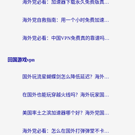
海外党必看：加速器下载永久免费版真的存在吗？教你无缝访问国内资源的正确姿势
海外党自救指南：用一个小时免费加速器，轻松打破国内资源访问壁垒？
海外党必看：中国VPN免费真的靠谱吗？手把手教你选对回国加速器
回国游戏vpn
国外玩流星蝴蝶剑怎么降低延迟？海外党必看的加速秘籍（含欧洲鸣潮&彩虹岛优化攻略）
在国外也能玩穿越火线吗？海外玩家国服游戏畅玩终极指南
美国率土之滨加速器哪个好？海外党国服游戏畅玩终极指南（附多游戏解决方案）
海外党必看：怎么在国外打弹弹堂不卡？番茄加速器亲测指南