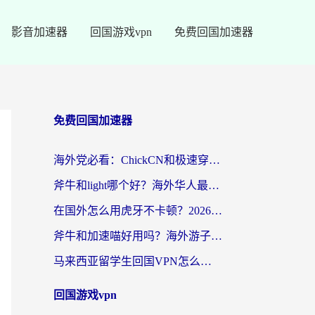
影音加速器
回国游戏vpn
免费回国加速器
免费回国加速器
海外党必看：ChickCN和极速穿梭VPN好用吗？3招教你选对回国加速器无缝刷国内资源
斧牛和light哪个好？海外华人最关心的回国加速器选择难题，一篇讲透
在国外怎么用虎牙不卡顿？2026海外华人亲测有效的回国加速器选择指南
斧牛和加速喵好用吗？海外游子的真实选择困境
马来西亚留学生回国VPN怎么选？3个避坑点+1款实测好用的加速器推荐
回国游戏vpn