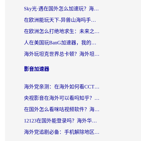
Sky光·遇在国外怎么加速玩？海外党亲测有效的国服游戏加速指南
在欧洲能玩天下-异兽山海吗手游？海外玩家的加速器生存指南
在欧洲怎么打绝地求生：未来之役不卡？留学生亲测的加速器避坑指南
人在美国玩BanG加速器，我的延迟终于绿了
海外玩坦克世界总卡顿？海外坦克世界加速器有哪些？实测好用的选择在这里
影音加速器
海外党亲测：在海外如何看CCTV？告别“仅限大陆播放”的实用指南
央视影音在海外可以看吗知乎？留学生亲测：3步解决地域限制+追剧自由
在国外怎么看咪咕视频软件？海外党亲测有效的回国加速方案
12123在国外能登录吗？海外华人必看的回国加速实用指南
海外党追剧必备：手机解除地区限制app怎么选？解决央视视频&国内剧地区限制全指南