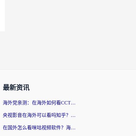
最新资讯
海外党亲测：在海外如何看CCTV？告别“仅限大陆播放”的实用指南
央视影音在海外可以看吗知乎？留学生亲测：3步解决地域限制+追剧自由
在国外怎么看咪咕视频软件？海外党亲测有效的回国加速方案