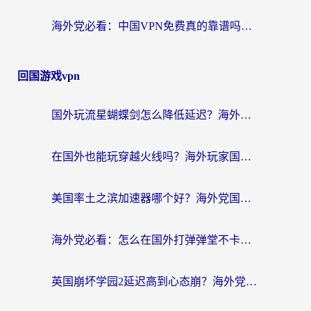
海外党必看：中国VPN免费真的靠谱吗？手把手教你选对回国加速器
回国游戏vpn
国外玩流星蝴蝶剑怎么降低延迟？海外党必看的加速秘籍（含欧洲鸣潮&彩虹岛优化攻略）
在国外也能玩穿越火线吗？海外玩家国服游戏畅玩终极指南
美国率土之滨加速器哪个好？海外党国服游戏畅玩终极指南（附多游戏解决方案）
海外党必看：怎么在国外打弹弹堂不卡？番茄加速器亲测指南
英国崩坏学园2延迟高到心态崩？海外党国服游戏加速终极指南