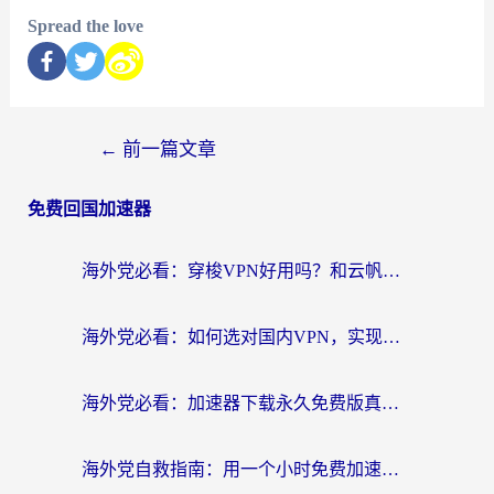
Spread the love
←
前一篇文章
免费回国加速器
海外党必看：穿梭VPN好用吗？和云帆VPN对比哪个回国效果更好？附真实测评+避坑指南
海外党必看：如何选对国内VPN，实现无缝访问国内资源？
海外党必看：加速器下载永久免费版真的存在吗？教你无缝访问国内资源的正确姿势
海外党自救指南：用一个小时免费加速器，轻松打破国内资源访问壁垒？