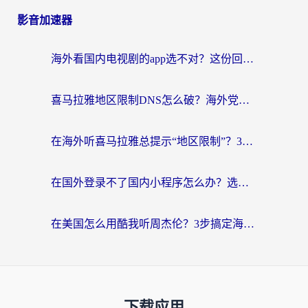
影音加速器
海外看国内电视剧的app选不对？这份回国加速器避坑指南帮你流畅追剧
喜马拉雅地区限制DNS怎么破？海外党听国内音乐听书的终极解决方案
在海外听喜马拉雅总提示“地区限制”？3步轻松解除+听国内音乐全攻略
在国外登录不了国内小程序怎么办？选对回国加速器，轻松解锁国内资源
在美国怎么用酷我听周杰伦？3步搞定海外听歌难题
下载应用