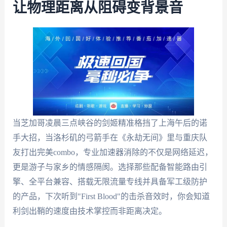
让物理距离从阻碍变背景音
当芝加哥凌晨三点峡谷的剑姬精准格挡了上海午后的诺
手大招，当洛杉矶的弓箭手在《永劫无间》里与重庆队
友打出完美combo，专业加速器消除的不仅是网络延迟，
更是游子与家乡的情感隔阂。选择那些配备智能路由引
擎、全平台兼容、搭载无限流量专线并具备军工级防护
的产品，下次听到"First Blood"的击杀音效时，你会知道
利剑出鞘的速度由技术掌控而非距离决定。