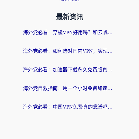
最新资讯
海外党必看：穿梭VPN好用吗？和云帆VPN对比哪个回国效果更好？附真实测评+避坑指南
海外党必看：如何选对国内VPN，实现无缝访问国内资源？
海外党必看：加速器下载永久免费版真的存在吗？教你无缝访问国内资源的正确姿势
海外党自救指南：用一个小时免费加速器，轻松打破国内资源访问壁垒？
海外党必看：中国VPN免费真的靠谱吗？手把手教你选对回国加速器