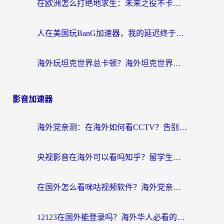
在欧洲怎么打绝地求生：未来之役不卡？留学生亲测的加速器避坑指南
人在美国玩BanG加速器，我的延迟终于绿了
海外玩坦克世界总卡顿？海外坦克世界加速器有哪些？实测好用的选择在这里
影音加速器
海外党亲测：在海外如何看CCTV？告别“仅限大陆播放”的实用指南
央视影音在海外可以看吗知乎？留学生亲测：3步解决地域限制+追剧自由
在国外怎么看咪咕视频软件？海外党亲测有效的回国加速方案
12123在国外能登录吗？海外华人必看的回国加速实用指南