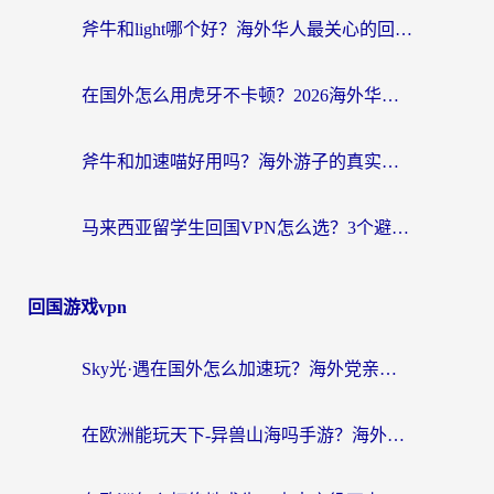
斧牛和light哪个好？海外华人最关心的回国加速器选择难题，一篇讲透
在国外怎么用虎牙不卡顿？2026海外华人亲测有效的回国加速器选择指南
斧牛和加速喵好用吗？海外游子的真实选择困境
马来西亚留学生回国VPN怎么选？3个避坑点+1款实测好用的加速器推荐
回国游戏vpn
Sky光·遇在国外怎么加速玩？海外党亲测有效的国服游戏加速指南
在欧洲能玩天下-异兽山海吗手游？海外玩家的加速器生存指南