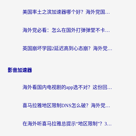
美国率土之滨加速器哪个好？海外党国服游戏畅玩终极指南（附多游戏解决方案）
海外党必看：怎么在国外打弹弹堂不卡？番茄加速器亲测指南
英国崩坏学园2延迟高到心态崩？海外党国服游戏加速终极指南
影音加速器
海外看国内电视剧的app选不对？这份回国加速器避坑指南帮你流畅追剧
喜马拉雅地区限制DNS怎么破？海外党听国内音乐听书的终极解决方案
在海外听喜马拉雅总提示“地区限制”？3步轻松解除+听国内音乐全攻略