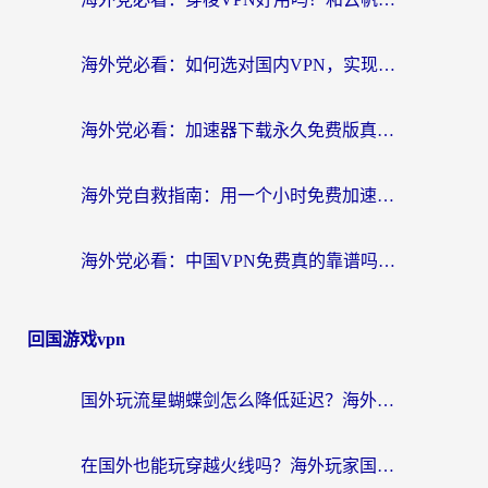
海外党必看：如何选对国内VPN，实现无缝访问国内资源？
海外党必看：加速器下载永久免费版真的存在吗？教你无缝访问国内资源的正确姿势
海外党自救指南：用一个小时免费加速器，轻松打破国内资源访问壁垒？
海外党必看：中国VPN免费真的靠谱吗？手把手教你选对回国加速器
回国游戏vpn
国外玩流星蝴蝶剑怎么降低延迟？海外党必看的加速秘籍（含欧洲鸣潮&彩虹岛优化攻略）
在国外也能玩穿越火线吗？海外玩家国服游戏畅玩终极指南