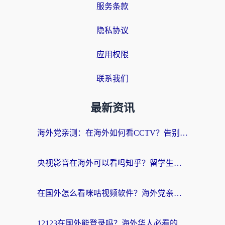
服务条款
隐私协议
应用权限
联系我们
最新资讯
海外党亲测：在海外如何看CCTV？告别“仅限大陆播放”的实用指南
央视影音在海外可以看吗知乎？留学生亲测：3步解决地域限制+追剧自由
在国外怎么看咪咕视频软件？海外党亲测有效的回国加速方案
12123在国外能登录吗？海外华人必看的回国加速实用指南