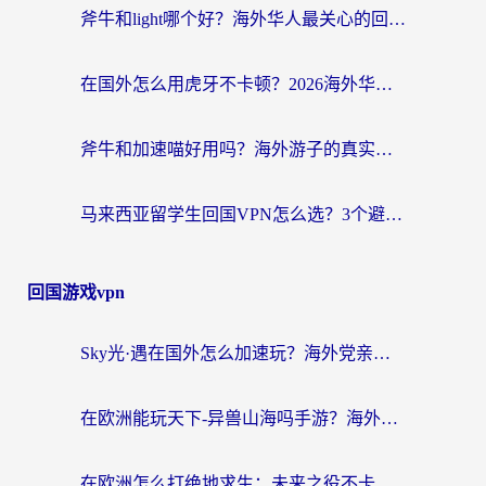
斧牛和light哪个好？海外华人最关心的回国加速器选择难题，一篇讲透
在国外怎么用虎牙不卡顿？2026海外华人亲测有效的回国加速器选择指南
斧牛和加速喵好用吗？海外游子的真实选择困境
马来西亚留学生回国VPN怎么选？3个避坑点+1款实测好用的加速器推荐
回国游戏vpn
Sky光·遇在国外怎么加速玩？海外党亲测有效的国服游戏加速指南
在欧洲能玩天下-异兽山海吗手游？海外玩家的加速器生存指南
在欧洲怎么打绝地求生：未来之役不卡？留学生亲测的加速器避坑指南