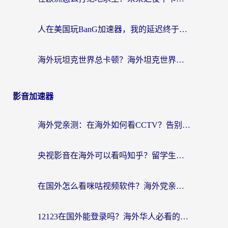
人在美国玩BanG加速器，我的延迟终于绿了
海外玩坦克世界总卡顿？海外坦克世界加速器有哪些？实测好用的选择在这里
影音加速器
海外党亲测：在海外如何看CCTV？告别“仅限大陆播放”的实用指南
央视影音在海外可以看吗知乎？留学生亲测：3步解决地域限制+追剧自由
在国外怎么看咪咕视频软件？海外党亲测有效的回国加速方案
12123在国外能登录吗？海外华人必看的回国加速实用指南