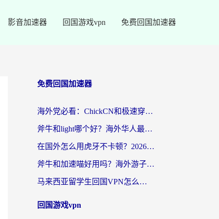
影音加速器
回国游戏vpn
免费回国加速器
免费回国加速器
海外党必看：ChickCN和极速穿梭VPN好用吗？3招教你选对回国加速器无缝刷国内资源
斧牛和light哪个好？海外华人最关心的回国加速器选择难题，一篇讲透
在国外怎么用虎牙不卡顿？2026海外华人亲测有效的回国加速器选择指南
斧牛和加速喵好用吗？海外游子的真实选择困境
马来西亚留学生回国VPN怎么选？3个避坑点+1款实测好用的加速器推荐
回国游戏vpn