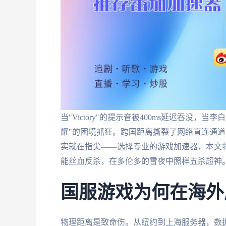
当"Victory"的提示音被400ms延迟吞没
耀"的困境抓狂。跨国距离撕裂了网络直连通
实就在指尖——选择专业的游戏加速器，本文
能丝血反杀，在多伦多的雪夜中照样五杀超神
国服游戏为何在海外
物理距离是致命伤。从纽约到上海服务器，数据包