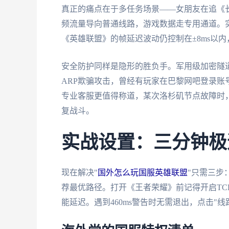
真正的痛点在于多任务场景——女朋友在追《
频流量导向普通线路，游戏数据走专用通道。实测
《英雄联盟》的帧延迟波动仍控制在±8ms以内
安全防护同样是隐形的胜负手。军用级加密隧道
ARP欺骗攻击，曾经有玩家在巴黎网吧登录
专业客服更值得称道，某次洛杉矶节点故障时，
复战斗。
实战设置：三分钟极
现在解决"
国外怎么玩国服英雄联盟
"只需三步
荐最优路径。打开《王者荣耀》前记得开启TC
能延迟。遇到460ms警告时无需退出，点击"