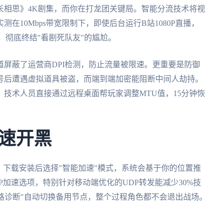
长相思》4K剧集，而你在打龙团关键局。智能分流技术将视
在10Mbps带宽限制下，即使后台运行B站1080P直播，
，彻底终结"看剧死队友"的尴尬。
屏蔽了运营商DPI检测，防止流量被限速。更重要是防御
账号后遭遇虚拟道具被盗，而端到端加密能阻断中间人劫持。
技术人员直接通过远程桌面帮玩家调整MTU值，15分钟恢
速开黑
：下载安装后选择"智能加速"模式，系统会基于你的位置推
P加速选项，特别针对移动端优化的UDP转发能减少30%技
线路诊断"自动切换备用节点，整个过程角色都不会退出战场。