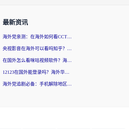
最新资讯
海外党亲测：在海外如何看CCTV？告别“仅限大陆播放”的实用指南
央视影音在海外可以看吗知乎？留学生亲测：3步解决地域限制+追剧自由
在国外怎么看咪咕视频软件？海外党亲测有效的回国加速方案
12123在国外能登录吗？海外华人必看的回国加速实用指南
海外党追剧必备：手机解除地区限制app怎么选？解决央视视频&国内剧地区限制全指南