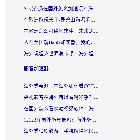
Sky光·遇在国外怎么加速玩？海外党亲测有效的国服游戏加速指南
在欧洲能玩天下-异兽山海吗手游？海外玩家的加速器生存指南
在欧洲怎么打绝地求生：未来之役不卡？留学生亲测的加速器避坑指南
人在美国玩BanG加速器，我的延迟终于绿了
海外玩坦克世界总卡顿？海外坦克世界加速器有哪些？实测好用的选择在这里
影音加速器
海外党亲测：在海外如何看CCTV？告别“仅限大陆播放”的实用指南
央视影音在海外可以看吗知乎？留学生亲测：3步解决地域限制+追剧自由
在国外怎么看咪咕视频软件？海外党亲测有效的回国加速方案
12123在国外能登录吗？海外华人必看的回国加速实用指南
海外党追剧必备：手机解除地区限制app怎么选？解决央视视频&国内剧地区限制全指南