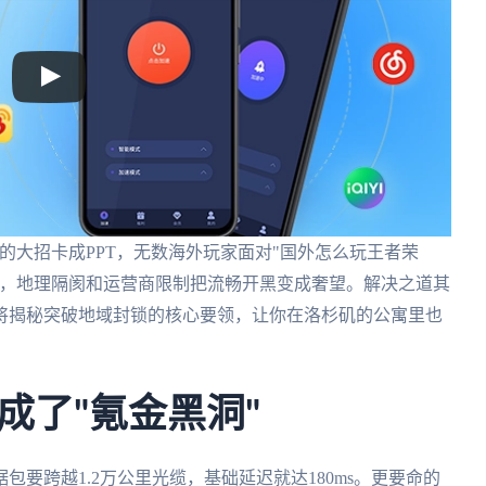
，当李白的大招卡成PPT，无数海外玩家面对"国外怎么玩王者荣
道，地理隔阂和运营商限制把流畅开黑变成奢望。解决之道其
将揭秘突破地域封锁的核心要领，让你在洛杉矶的公寓里也
。
成了"氪金黑洞"
要跨越1.2万公里光缆，基础延迟就达180ms。更要命的