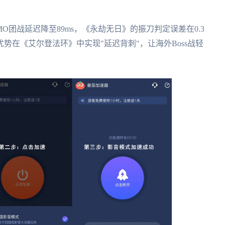
O团战延迟降至89ms，《永劫无日》的振刀判定误差在0.3
势在《艾尔登法环》中实现"延迟背刺"，让海外Boss战轻