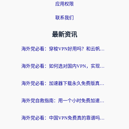
应用权限
联系我们
最新资讯
海外党必看：穿梭VPN好用吗？和云帆VPN对比哪个回国效果更好？附真实测评+避坑指南
海外党必看：如何选对国内VPN，实现无缝访问国内资源？
海外党必看：加速器下载永久免费版真的存在吗？教你无缝访问国内资源的正确姿势
海外党自救指南：用一个小时免费加速器，轻松打破国内资源访问壁垒？
海外党必看：中国VPN免费真的靠谱吗？手把手教你选对回国加速器