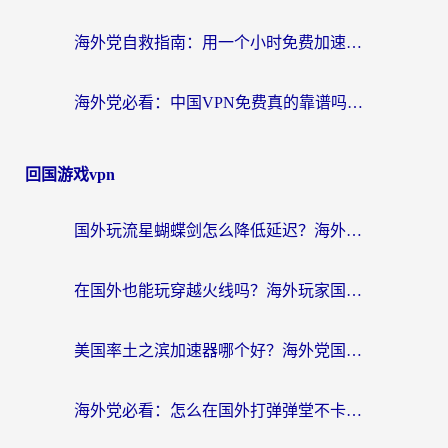
海外党自救指南：用一个小时免费加速器，轻松打破国内资源访问壁垒？
海外党必看：中国VPN免费真的靠谱吗？手把手教你选对回国加速器
回国游戏vpn
国外玩流星蝴蝶剑怎么降低延迟？海外党必看的加速秘籍（含欧洲鸣潮&彩虹岛优化攻略）
在国外也能玩穿越火线吗？海外玩家国服游戏畅玩终极指南
美国率土之滨加速器哪个好？海外党国服游戏畅玩终极指南（附多游戏解决方案）
海外党必看：怎么在国外打弹弹堂不卡？番茄加速器亲测指南