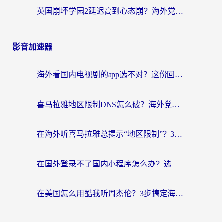
英国崩坏学园2延迟高到心态崩？海外党国服游戏加速终极指南
影音加速器
海外看国内电视剧的app选不对？这份回国加速器避坑指南帮你流畅追剧
喜马拉雅地区限制DNS怎么破？海外党听国内音乐听书的终极解决方案
在海外听喜马拉雅总提示“地区限制”？3步轻松解除+听国内音乐全攻略
在国外登录不了国内小程序怎么办？选对回国加速器，轻松解锁国内资源
在美国怎么用酷我听周杰伦？3步搞定海外听歌难题