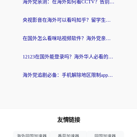
海外党亲测：在海外如何看CCTV？告别“仅限大陆播放”的实用指南
央视影音在海外可以看吗知乎？留学生亲测：3步解决地域限制+追剧自由
在国外怎么看咪咕视频软件？海外党亲测有效的回国加速方案
12123在国外能登录吗？海外华人必看的回国加速实用指南
海外党追剧必备：手机解除地区限制app怎么选？解决央视视频&国内剧地区限制全指南
友情链接
海外回国加速器
番茄加速器
回国加速器