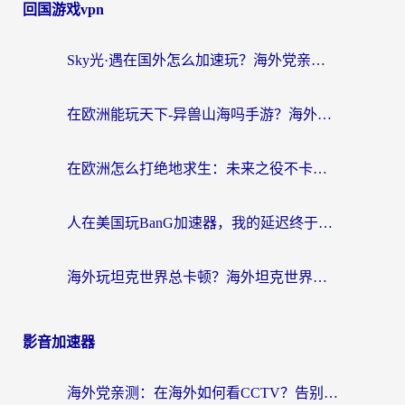
回国游戏vpn
Sky光·遇在国外怎么加速玩？海外党亲测有效的国服游戏加速指南
在欧洲能玩天下-异兽山海吗手游？海外玩家的加速器生存指南
在欧洲怎么打绝地求生：未来之役不卡？留学生亲测的加速器避坑指南
人在美国玩BanG加速器，我的延迟终于绿了
海外玩坦克世界总卡顿？海外坦克世界加速器有哪些？实测好用的选择在这里
影音加速器
海外党亲测：在海外如何看CCTV？告别“仅限大陆播放”的实用指南