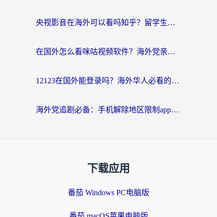
央视影音在海外可以看吗知乎？留学生亲测：3步解决地域限制+追剧自由
在国外怎么看咪咕视频软件？海外党亲测有效的回国加速方案
12123在国外能登录吗？海外华人必看的回国加速实用指南
海外党追剧必备：手机解除地区限制app怎么选？解决央视视频&国内剧地区限制全指南
下载应用
番茄 Windows PC电脑版
番茄 macOS苹果电脑版