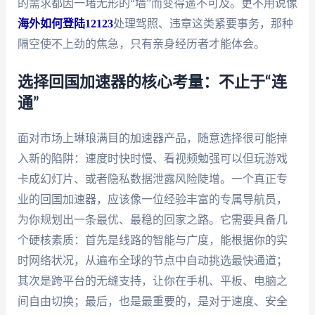
的需求都因一堵无形的“墙”而变得遥不可及。更不用说像
海外如何登陆12123
处理驾照、违章这类紧要事务，那种
隔空使不上劲的焦急，只有亲身经历者才能体会。
选择回国加速器的核心考量：不止于“连
通”
面对市场上琳琅满目的加速器产品，随意选择很可能掉
入新的陷阱：速度时快时慢、看视频勉强可以但玩游戏
卡成幻灯片、或者隐私数据泄露风险陡增。一个真正专
业的回国加速器，应该像一位经验丰富的专属导航员，
为你规划出一条最优、最稳的回家之路。它需要具备几
个硬核素质：首先是线路的智能与广度，能根据你的实
时网络状况，从遍布全球的节点中自动挑选最快通道；
其次是跨平台的无缝支持，让你在手机、平板、电脑之
间自由切换；最后，也是最重要的，是对于速度、安全