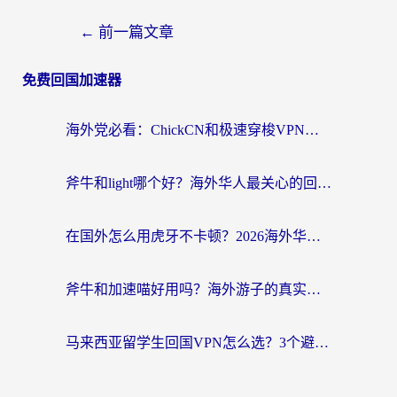
←
前一篇文章
免费回国加速器
海外党必看：ChickCN和极速穿梭VPN好用吗？3招教你选对回国加速器无缝刷国内资源
斧牛和light哪个好？海外华人最关心的回国加速器选择难题，一篇讲透
在国外怎么用虎牙不卡顿？2026海外华人亲测有效的回国加速器选择指南
斧牛和加速喵好用吗？海外游子的真实选择困境
马来西亚留学生回国VPN怎么选？3个避坑点+1款实测好用的加速器推荐