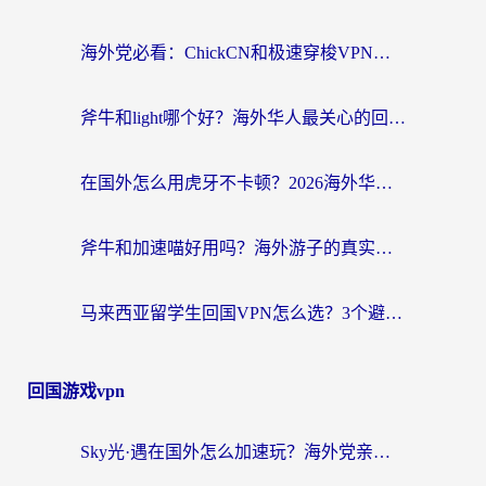
海外党必看：ChickCN和极速穿梭VPN好用吗？3招教你选对回国加速器无缝刷国内资源
斧牛和light哪个好？海外华人最关心的回国加速器选择难题，一篇讲透
在国外怎么用虎牙不卡顿？2026海外华人亲测有效的回国加速器选择指南
斧牛和加速喵好用吗？海外游子的真实选择困境
马来西亚留学生回国VPN怎么选？3个避坑点+1款实测好用的加速器推荐
回国游戏vpn
Sky光·遇在国外怎么加速玩？海外党亲测有效的国服游戏加速指南