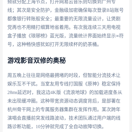
频就分配上海节点，打开网易云音乐则切换到广州专
线；其次是安全防护，金融级加密确保每次登录B站账号
都像银行转账般安全；最重要的无限流量设计，让煲剧
党再也不用精打细算地省着用。有次我连续三天用电视
盒子播放《琅琊榜》蓝光版，流量统计界面始终显示∞符
号，这种畅快感犹如打开无限续杯的奶茶桶。
游戏影音双修的奥秘
周五晚上往往是网络最拥堵的时段，但智能分流技术让
娱乐互不干扰。当室友用专线打国服《原神》稳定保持
28ms延迟时，我这边4K版《流浪地球》的加载进度条从
未出现缓冲圈。这种带宽资源动态调度背后，是部署在
杭州骨干网上的专属服务器集群在发挥作用。某次跨年
演唱会直播前突发线路波动，技术团队通过用户端的线
路诊断功能，10分钟就完成了全自动故障切换。