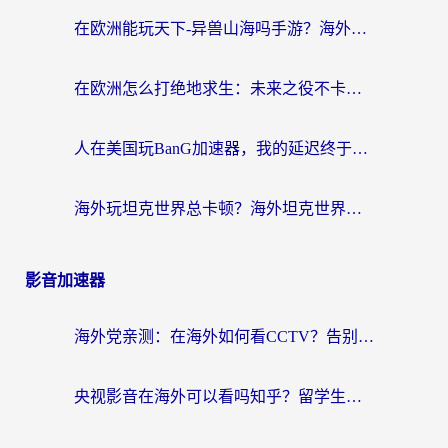
在欧洲能玩天下-异兽山海吗手游？海外玩家的加速器生存指南
在欧洲怎么打绝地求生：未来之役不卡？留学生亲测的加速器避坑指南
人在美国玩BanG加速器，我的延迟终于绿了
海外玩坦克世界总卡顿？海外坦克世界加速器有哪些？实测好用的选择在这里
影音加速器
海外党亲测：在海外如何看CCTV？告别“仅限大陆播放”的实用指南
央视影音在海外可以看吗知乎？留学生亲测：3步解决地域限制+追剧自由