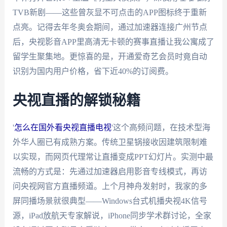
TVB新剧——这些曾灰显不可点击的APP图标终于重新
点亮。记得去年冬奥会期间，通过加速器连接广州节点
后，央视影音APP里高清无卡顿的赛事直播让我公寓成了
留学生聚集地。更惊喜的是，开通爱奇艺会员时竟自动
识别为国内用户价格，省下近40%的订阅费。
央视直播的解锁秘籍
'
怎么在国外看央视直播电视
'这个高频问题，在技术型海
外华人圈已有成熟方案。传统卫星锅接收因建筑限制难
以实现，而网页代理常让直播变成PPT幻灯片。实测中最
流畅的方式是：先通过加速器启用影音专线模式，再访
问央视网官方直播频道。上个月神舟发射时，我家的多
屏同播场景就很典型——Windows台式机播央视4K信号
源，iPad放航天专家解说，iPhone同步学术群讨论，全家