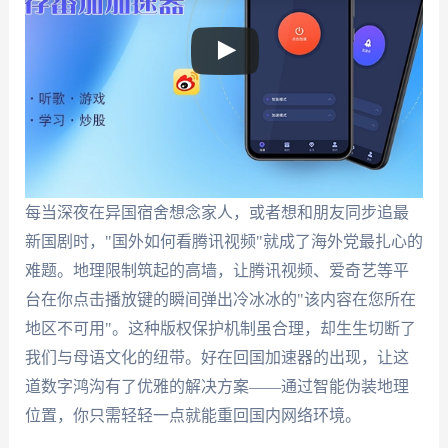
每当深夜在异国宿舍想念家人，或者想和朋友同步追最
新国剧时，"国外如何看腾讯视频"就成了海外党最扎心的
难题。地理限制筑起的高墙，让腾讯视频、爱奇艺等平
台在你点击播放键的瞬间弹出冷冰冰的"该内容在您所在
地区不可用"。这种版权保护机制虽合理，却生生切断了
我们与母语文化的纽带。好在回国加速器的出现，让这
道数字鸿沟有了优雅的解决方案——通过智能伪装地理
位置，你只需轻轻一点就能重回国内网络环境。