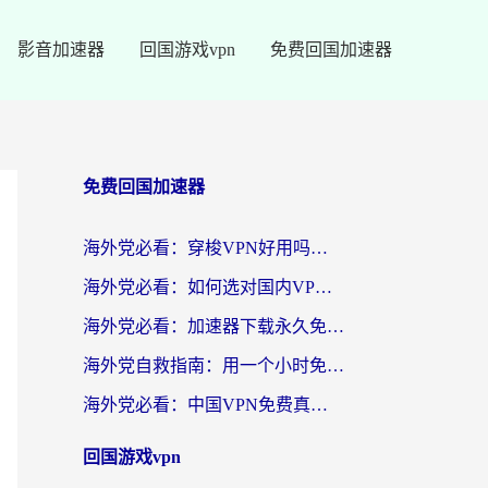
影音加速器
回国游戏vpn
免费回国加速器
免费回国加速器
海外党必看：穿梭VPN好用吗？和云帆VPN对比哪个回国效果更好？附真实测评+避坑指南
海外党必看：如何选对国内VPN，实现无缝访问国内资源？
海外党必看：加速器下载永久免费版真的存在吗？教你无缝访问国内资源的正确姿势
海外党自救指南：用一个小时免费加速器，轻松打破国内资源访问壁垒？
海外党必看：中国VPN免费真的靠谱吗？手把手教你选对回国加速器
回国游戏vpn