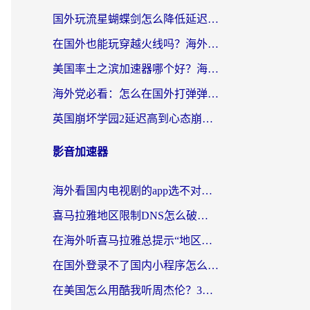
国外玩流星蝴蝶剑怎么降低延迟？海外党必看的加速秘籍（含欧洲鸣潮&彩虹岛优化攻略）
在国外也能玩穿越火线吗？海外玩家国服游戏畅玩终极指南
美国率土之滨加速器哪个好？海外党国服游戏畅玩终极指南（附多游戏解决方案）
海外党必看：怎么在国外打弹弹堂不卡？番茄加速器亲测指南
英国崩坏学园2延迟高到心态崩？海外党国服游戏加速终极指南
影音加速器
海外看国内电视剧的app选不对？这份回国加速器避坑指南帮你流畅追剧
喜马拉雅地区限制DNS怎么破？海外党听国内音乐听书的终极解决方案
在海外听喜马拉雅总提示“地区限制”？3步轻松解除+听国内音乐全攻略
在国外登录不了国内小程序怎么办？选对回国加速器，轻松解锁国内资源
在美国怎么用酷我听周杰伦？3步搞定海外听歌难题