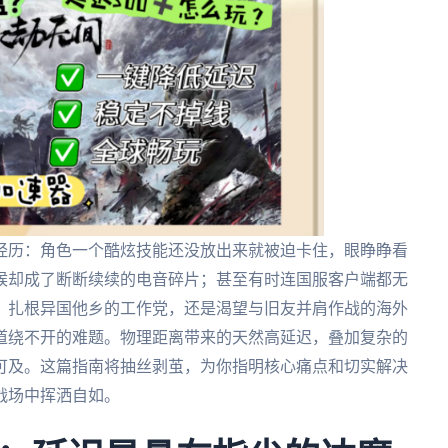
经历：角色一个酷炫技能还没放出来就被迫卡住，眼睁睁看
候却成了断断续续的电音碎片；甚至有时连国服客户端都无
，扎根异国他乡的工作党，还是渴望与旧友并肩作战的海外
道绕不开的难题。物理距离带来的天然高延迟，叠加复杂的
可及。这篇指南将抽丝剥茧，为你指明核心痛点和切实解决
战场中挥洒自如。