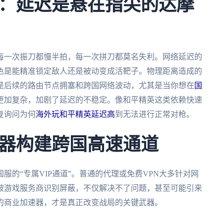
：延迟是悬在指尖的达摩
每一次振刀都慢半拍，每一次拼刀都莫名失利。网络延迟的
色是能精准锁定敌人还是被动变成活靶子。物理距离造成的
是后续的路由节点拥塞和跨国网络波动，尤其是当你想在
国
更加复杂，加剧了延迟的不稳定。像和平精英这类依赖快速
复询问为何
海外玩和平精英延迟高
到无法进行正常对枪。
器构建跨国高速通道
的“专属VIP通道”。普通的代理或免费VPN大多针对网
被游戏服务商识别屏蔽，不仅解决不了问题，甚至可能引来
的商业加速器，才是真正改变战局的关键武器。