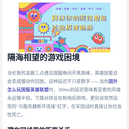
隔海相望的游戏困境
当伦敦的凌晨三点遇见国服晚间开黑高峰，英雄技能总
会变成慢动作回放。这种延迟不只是数字——当你
国外
怎么玩国服英雄联盟
时，300ms的延迟意味着亚索的风墙
永远慢半拍，下路对拼总在枪响后倒地。更别说突然出
现的"与服务器断开连接"红字，在军团战时直接让你社会
性死亡。