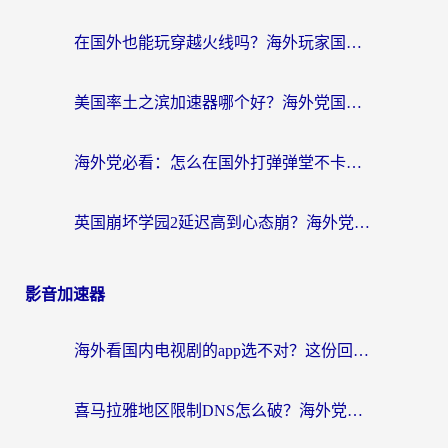
在国外也能玩穿越火线吗？海外玩家国服游戏畅玩终极指南
美国率土之滨加速器哪个好？海外党国服游戏畅玩终极指南（附多游戏解决方案）
海外党必看：怎么在国外打弹弹堂不卡？番茄加速器亲测指南
英国崩坏学园2延迟高到心态崩？海外党国服游戏加速终极指南
影音加速器
海外看国内电视剧的app选不对？这份回国加速器避坑指南帮你流畅追剧
喜马拉雅地区限制DNS怎么破？海外党听国内音乐听书的终极解决方案