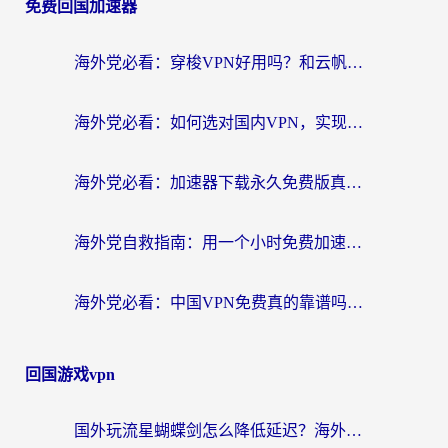
免费回国加速器
海外党必看：穿梭VPN好用吗？和云帆VPN对比哪个回国效果更好？附真实测评+避坑指南
海外党必看：如何选对国内VPN，实现无缝访问国内资源？
海外党必看：加速器下载永久免费版真的存在吗？教你无缝访问国内资源的正确姿势
海外党自救指南：用一个小时免费加速器，轻松打破国内资源访问壁垒？
海外党必看：中国VPN免费真的靠谱吗？手把手教你选对回国加速器
回国游戏vpn
国外玩流星蝴蝶剑怎么降低延迟？海外党必看的加速秘籍（含欧洲鸣潮&彩虹岛优化攻略）