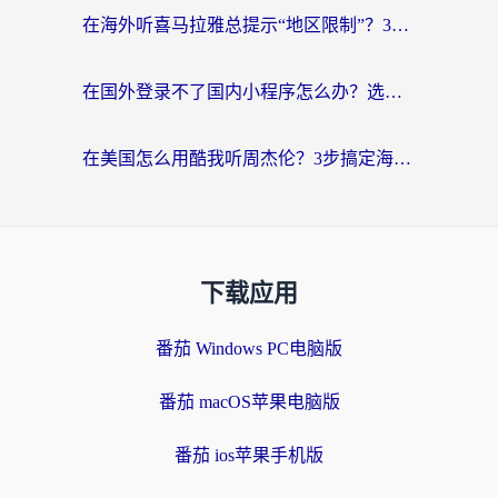
在海外听喜马拉雅总提示“地区限制”？3步轻松解除+听国内音乐全攻略
在国外登录不了国内小程序怎么办？选对回国加速器，轻松解锁国内资源
在美国怎么用酷我听周杰伦？3步搞定海外听歌难题
下载应用
番茄 Windows PC电脑版
番茄 macOS苹果电脑版
番茄 ios苹果手机版