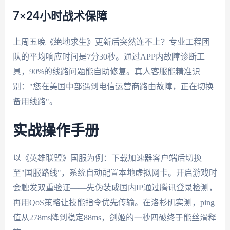
7×24小时战术保障
上周五晚《绝地求生》更新后突然连不上？专业工程团
队的平均响应时间是7分30秒。通过APP内故障诊断工
具，90%的线路问题能自助修复。真人客服能精准识
别："您在美国中部遇到电信运营商路由故障，正在切换
备用线路"。
实战操作手册
以《英雄联盟》国服为例：下载加速器客户端后切换
至"国服路线"，系统自动配置本地虚拟网卡。开启游戏时
会触发双重验证——先伪装成国内IP通过腾讯登录检测，
再用QoS策略让技能指令优先传输。在洛杉矶实测，ping
值从278ms降到稳定88ms，剑姬的一秒四破终于能丝滑释