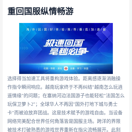
重回国服纵情畅游
选择得当加速工具将重构游戏体验。距离感逐渐消融操
作指令瞬间响应。越南玩家终于不再纠结"越南怎么玩逍
遥情缘"的问题；在塞纳河边法国游子也能轻松"法国怎么
玩保卫萝卜2"；全球华人不再因"国外打地下城与勇士
卡"而被迫放弃团战。这是技术赋予的游戏自由。当设备
网络完美配合世界任何角落皆是国服主场。跨洋的界限
被技术打破熟悉的游戏世界重新在指尖流畅展开。此刻