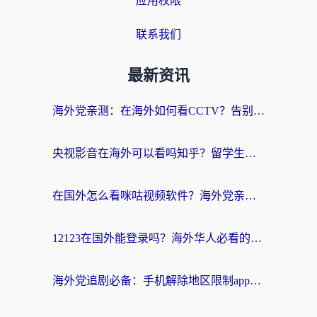
应用权限
联系我们
最新资讯
海外党亲测：在海外如何看CCTV？告别“仅限大陆播放”的实用指南
央视影音在海外可以看吗知乎？留学生亲测：3步解决地域限制+追剧自由
在国外怎么看咪咕视频软件？海外党亲测有效的回国加速方案
12123在国外能登录吗？海外华人必看的回国加速实用指南
海外党追剧必备：手机解除地区限制app怎么选？解决央视视频&国内剧地区限制全指南