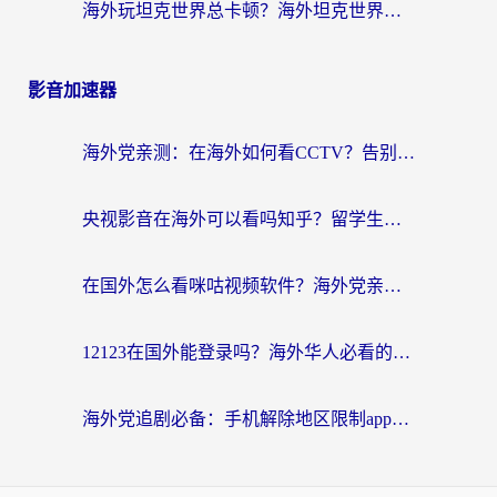
海外玩坦克世界总卡顿？海外坦克世界加速器有哪些？实测好用的选择在这里
影音加速器
海外党亲测：在海外如何看CCTV？告别“仅限大陆播放”的实用指南
央视影音在海外可以看吗知乎？留学生亲测：3步解决地域限制+追剧自由
在国外怎么看咪咕视频软件？海外党亲测有效的回国加速方案
12123在国外能登录吗？海外华人必看的回国加速实用指南
海外党追剧必备：手机解除地区限制app怎么选？解决央视视频&国内剧地区限制全指南