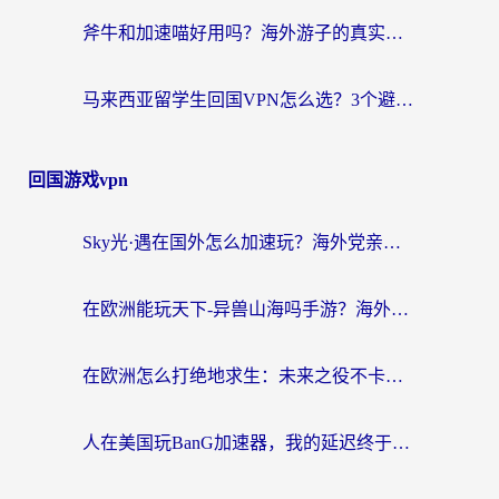
斧牛和加速喵好用吗？海外游子的真实选择困境
马来西亚留学生回国VPN怎么选？3个避坑点+1款实测好用的加速器推荐
回国游戏vpn
Sky光·遇在国外怎么加速玩？海外党亲测有效的国服游戏加速指南
在欧洲能玩天下-异兽山海吗手游？海外玩家的加速器生存指南
在欧洲怎么打绝地求生：未来之役不卡？留学生亲测的加速器避坑指南
人在美国玩BanG加速器，我的延迟终于绿了