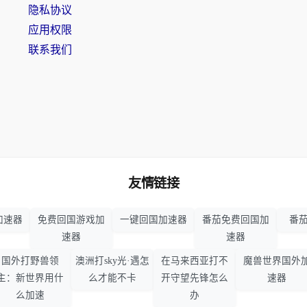
隐私协议
应用权限
联系我们
友情链接
加速器
免费回国游戏加
一键回国加速器
番茄免费回国加
番茄
速器
速器
国外打野兽领
澳洲打sky光·遇怎
在马来西亚打不
魔兽世界国外
主：新世界用什
么才能不卡
开守望先锋怎么
速器
么加速
办