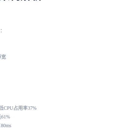
略：
带宽
低CPU占用率37%
61%
0ms