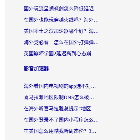
国外玩流星蝴蝶剑怎么降低延迟？海外党必看的加速秘籍（含欧洲鸣潮&彩虹岛优化攻略）
在国外也能玩穿越火线吗？海外玩家国服游戏畅玩终极指南
美国率土之滨加速器哪个好？海外党国服游戏畅玩终极指南（附多游戏解决方案）
海外党必看：怎么在国外打弹弹堂不卡？番茄加速器亲测指南
英国崩坏学园2延迟高到心态崩？海外党国服游戏加速终极指南
影音加速器
海外看国内电视剧的app选不对？这份回国加速器避坑指南帮你流畅追剧
喜马拉雅地区限制DNS怎么破？海外党听国内音乐听书的终极解决方案
在海外听喜马拉雅总提示“地区限制”？3步轻松解除+听国内音乐全攻略
在国外登录不了国内小程序怎么办？选对回国加速器，轻松解锁国内资源
在美国怎么用酷我听周杰伦？3步搞定海外听歌难题