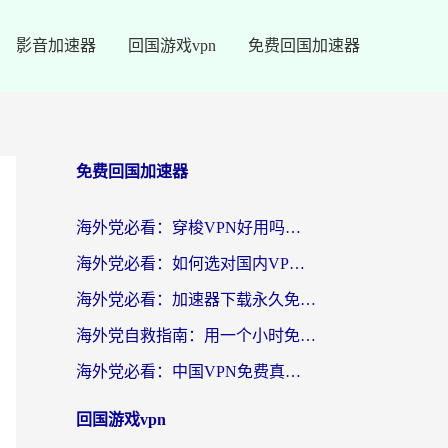
影音加速器
回国游戏vpn
免费回国加速器
免费回国加速器
海外党必看：穿梭VPN好用吗？和云帆VPN对比哪个回国效果更好？附真实测评+避坑指南
海外党必看：如何选对国内VPN，实现无缝访问国内资源？
海外党必看：加速器下载永久免费版真的存在吗？教你无缝访问国内资源的正确姿势
海外党自救指南：用一个小时免费加速器，轻松打破国内资源访问壁垒？
海外党必看：中国VPN免费真的靠谱吗？手把手教你选对回国加速器
回国游戏vpn