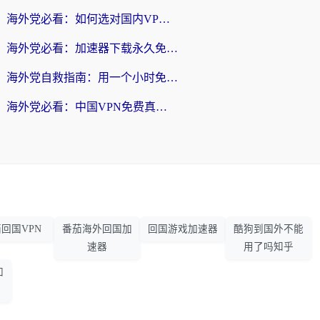
海外党必看：如何选对国内VPN，实现无缝访问国内资源？
海外党必看：加速器下载永久免费版真的存在吗？教你无缝访问国内资源的正确姿势
海外党自救指南：用一个小时免费加速器，轻松打破国内资源访问壁垒？
海外党必看：中国VPN免费真的靠谱吗？手把手教你选对回国加速器
回国VPN
番茄海外回国加
回国游戏加速器
酷狗到国外不能
速器
用了吗知乎
加