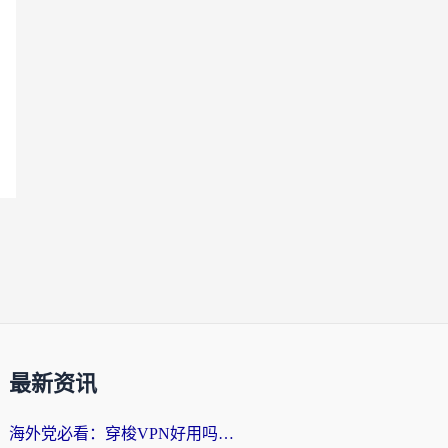
最新资讯
海外党必看：穿梭VPN好用吗？和云帆VPN对比哪个回国效果更好？附真实测评+避坑指南