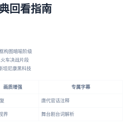
典回看指南
窗框构图暗喻阶级
二火车决战片段
的斯坦尼康黑科技
画质增强
专属字幕
修复
唐代官话注释
视界
舞台剧台词解析