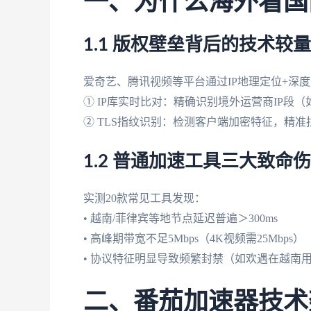
一、为什么海外看国
1.1 版权壁垒背后的技术较量
爱奇艺、腾讯视频等平台通过IP地理定位+深
① IP库实时比对：精确识别境外运营商IP段（如AT&T 
② TLS指纹识别：检测客户端加密特征，精准
1.2 普通加速工具三大致命伤
实测20款常见工具发现：
• 越南/菲律宾等地节点延迟普遍＞300ms
• 高峰期带宽不足5Mbps（4K视频需25Mbps）
• 协议特征明显导致频繁封禁（如欢遇在越南
二、番茄加速器技术