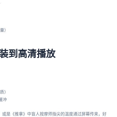
流量）
装到高清播放
）
画质）
缓冲
，或是《推拿》中盲人按摩师指尖的温度通过屏幕传来，好