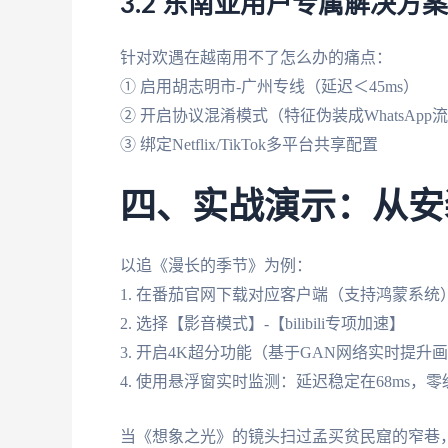
3.2 东南亚用户专属解决方案
针对欢遇在越南用不了怎么办的痛点：
① 启用胡志明市-广州专线（延迟＜45ms）
② 开启协议混淆模式（特征伪装成WhatsApp
③ 绑定Netflix/TikTok多平台共享配置
四、实战演示：从安
以追《漫长的季节》为例：
1. 在番茄官网下载对应客户端（支持鸿蒙系统
2. 选择【影音模式】-【bilibili专项加速】
3. 开启4K超分功能（基于GAN网络实时提升
4. 使用悬浮窗实时监测：延迟稳定在68ms，零
当《想象之光》的镜头扫过孟买贫民窟的窄巷