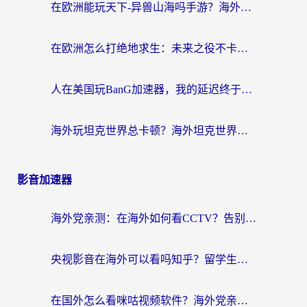
在欧洲能玩天下-异兽山海吗手游？海外玩家的加速器生存指南
在欧洲怎么打绝地求生：未来之役不卡？留学生亲测的加速器避坑指南
人在美国玩BanG加速器，我的延迟终于绿了
海外玩坦克世界总卡顿？海外坦克世界加速器有哪些？实测好用的选择在这里
影音加速器
海外党亲测：在海外如何看CCTV？告别“仅限大陆播放”的实用指南
央视影音在海外可以看吗知乎？留学生亲测：3步解决地域限制+追剧自由
在国外怎么看咪咕视频软件？海外党亲测有效的回国加速方案