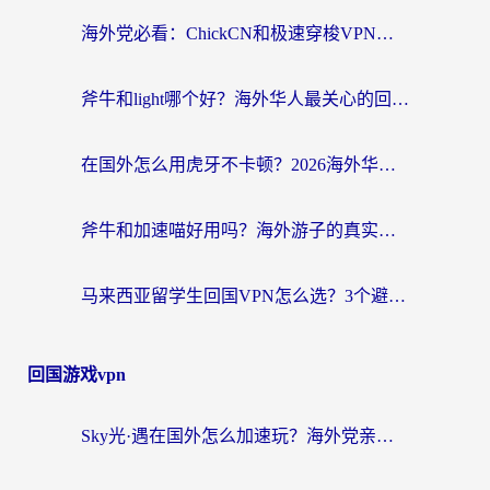
海外党必看：ChickCN和极速穿梭VPN好用吗？3招教你选对回国加速器无缝刷国内资源
斧牛和light哪个好？海外华人最关心的回国加速器选择难题，一篇讲透
在国外怎么用虎牙不卡顿？2026海外华人亲测有效的回国加速器选择指南
斧牛和加速喵好用吗？海外游子的真实选择困境
马来西亚留学生回国VPN怎么选？3个避坑点+1款实测好用的加速器推荐
回国游戏vpn
Sky光·遇在国外怎么加速玩？海外党亲测有效的国服游戏加速指南