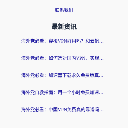
联系我们
最新资讯
海外党必看：穿梭VPN好用吗？和云帆VPN对比哪个回国效果更好？附真实测评+避坑指南
海外党必看：如何选对国内VPN，实现无缝访问国内资源？
海外党必看：加速器下载永久免费版真的存在吗？教你无缝访问国内资源的正确姿势
海外党自救指南：用一个小时免费加速器，轻松打破国内资源访问壁垒？
海外党必看：中国VPN免费真的靠谱吗？手把手教你选对回国加速器