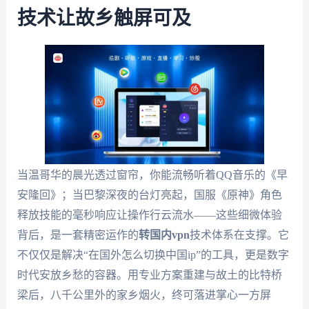
技术让故乡触屏可及
当温哥华的晨光透过窗帘，你能流畅听着QQ音乐的《早
安隆回》；当巴黎深夜的台灯亮起，国服《原神》角色
释放技能的毫秒响应让操作行云流水——这些细微体验
背后，是一套精密运作的
转国内vpn
技术体系在支撑。它
不仅仅是解决“在国外怎么切换中国ip”的工具，更是数字
时代安放乡愁的容器。用专业方案重建与故土的比特桥
梁后，八千公里外的家乡烟火，终可落进掌心一方屏