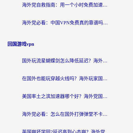
海外党自救指南：用一个小时免费加速器，轻松打破国内资源访问壁垒？
海外党必看：中国VPN免费真的靠谱吗？手把手教你选对回国加速器
回国游戏vpn
国外玩流星蝴蝶剑怎么降低延迟？海外党必看的加速秘籍（含欧洲鸣潮&彩虹岛优化攻略）
在国外也能玩穿越火线吗？海外玩家国服游戏畅玩终极指南
美国率土之滨加速器哪个好？海外党国服游戏畅玩终极指南（附多游戏解决方案）
海外党必看：怎么在国外打弹弹堂不卡？番茄加速器亲测指南
英国崩坏学园2延迟高到心态崩？海外党国服游戏加速终极指南