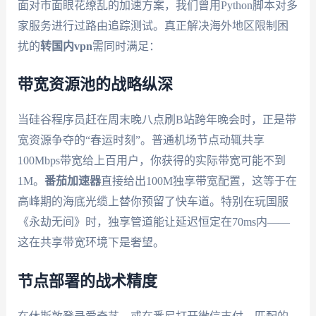
面对市面眼花缭乱的加速方案，我们曾用Python脚本对多
家服务进行过路由追踪测试。真正解决海外地区限制困
扰的
转国内vpn
需同时满足：
带宽资源池的战略纵深
当硅谷程序员赶在周末晚八点刷B站跨年晚会时，正是带
宽资源争夺的“春运时刻”。普通机场节点动辄共享
100Mbps带宽给上百用户，你获得的实际带宽可能不到
1M。
番茄加速器
直接给出100M独享带宽配置，这等于在
高峰期的海底光缆上替你预留了快车道。特别在玩国服
《永劫无间》时，独享管道能让延迟恒定在70ms内——
这在共享带宽环境下是奢望。
节点部署的战术精度