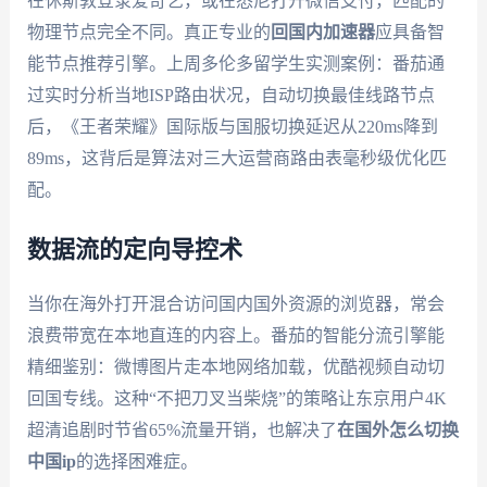
在休斯敦登录爱奇艺，或在悉尼打开微信支付，匹配的
物理节点完全不同。真正专业的
回国内加速器
应具备智
能节点推荐引擎。上周多伦多留学生实测案例：番茄通
过实时分析当地ISP路由状况，自动切换最佳线路节点
后，《王者荣耀》国际版与国服切换延迟从220ms降到
89ms，这背后是算法对三大运营商路由表毫秒级优化匹
配。
数据流的定向导控术
当你在海外打开混合访问国内国外资源的浏览器，常会
浪费带宽在本地直连的内容上。番茄的智能分流引擎能
精细鉴别：微博图片走本地网络加载，优酷视频自动切
回国专线。这种“不把刀叉当柴烧”的策略让东京用户4K
超清追剧时节省65%流量开销，也解决了
在国外怎么切换
中国ip
的选择困难症。