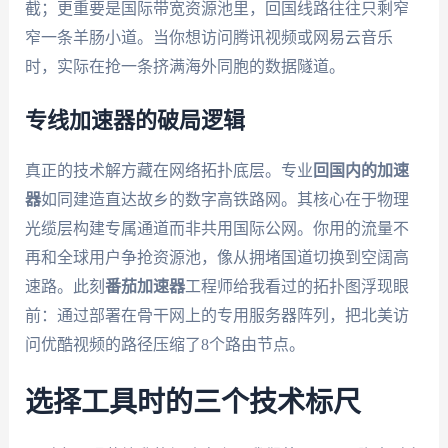
截；更重要是国际带宽资源池里，回国线路往往只剩窄
窄一条羊肠小道。当你想访问腾讯视频或网易云音乐
时，实际在抢一条挤满海外同胞的数据隧道。
专线加速器的破局逻辑
真正的技术解方藏在网络拓扑底层。专业
回国内的加速
器
如同建造直达故乡的数字高铁路网。其核心在于物理
光缆层构建专属通道而非共用国际公网。你用的流量不
再和全球用户争抢资源池，像从拥堵国道切换到空阔高
速路。此刻
番茄加速器
工程师给我看过的拓扑图浮现眼
前：通过部署在骨干网上的专用服务器阵列，把北美访
问优酷视频的路径压缩了8个路由节点。
选择工具时的三个技术标尺