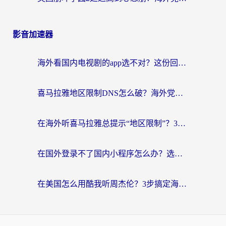
影音加速器
海外看国内电视剧的app选不对？这份回国加速器避坑指南帮你流畅追剧
喜马拉雅地区限制DNS怎么破？海外党听国内音乐听书的终极解决方案
在海外听喜马拉雅总提示“地区限制”？3步轻松解除+听国内音乐全攻略
在国外登录不了国内小程序怎么办？选对回国加速器，轻松解锁国内资源
在美国怎么用酷我听周杰伦？3步搞定海外听歌难题