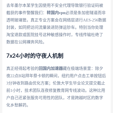
去年墨尔本某学生因使用不安全代理导致银行验证码被
截获的事件警醒我们：
转国内vpn
必须是条加密隧道而非
透明玻璃管。真正专业方案会在网络层进行AES-256数据
封装，如同把访问流量装进防弹运钞车。特别当你处理
淘宝退款或医院挂号这种敏感操作时，专线传输杜绝了
数据在公网裸奔风险。
7x24小时的守夜人机制
真正经得起考验的
回国内加速器
藏在极端场景里：除夕
夜22点B站拜年祭卡顿的瞬间，纽约用户点击工单按钮后
3分钟收到路由优化方案；伦敦大学生毕业论文提交截止
前1小时，技术团队连夜修复教育网专线波动。这种比用
户自己还紧张服务可用性的团队，才是跨越时区的数字
化乡愁解药。