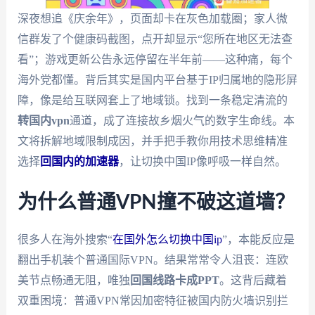
深夜想追《庆余年》，页面却卡在灰色加载圈；家人微
信群发了个健康码截图，点开却显示“您所在地区无法查
看”；游戏更新公告永远停留在半年前——这种痛，每个
海外党都懂。背后其实是国内平台基于IP归属地的隐形屏
障，像是给互联网套上了地域锁。找到一条稳定清流的
转国内vpn
通道，成了连接故乡烟火气的数字生命线。本
文将拆解地域限制成因，并手把手教你用技术思维精准
选择
回国内的加速器
，让切换中国IP像呼吸一样自然。
为什么普通VPN撞不破这道墙？
很多人在海外搜索“
在国外怎么切换中国ip
”，本能反应是
翻出手机装个普通国际VPN。结果常常令人沮丧：连欧
美节点畅通无阻，唯独
回国线路卡成PPT
。这背后藏着
双重困境：普通VPN常因加密特征被国内防火墙识别拦