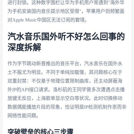
进行封锁。这种数字围栏让华为手机用户常遇到"海外华
为手机安装国内音乐提示地区受限"，苹果用户则频繁面
对Apple Music中国区无法订阅的窘境。
汽水音乐国外听不好怎么回事的
深度拆解
作为字节跳动新晋推出的音乐平台，汽水音乐在国外水
土不服尤为明显。不同于单纯加载慢，其问题核心在于
双重封禁：不仅基于地理位置限制曲库，还主动屏蔽海
外IP的API接口请求。洛杉矶的王同学曾多次遭遇点击播
放键无反应，上海歌单显示空白等状况。此时切换移动
数据偶能播放片段的现象，恰证明是IP检测机制作祟而非
网络性能问题。
突破壁垒的核心三步骤