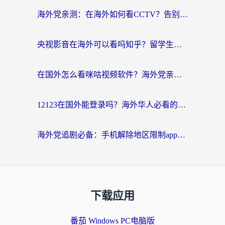
海外党亲测：在海外如何看CCTV？告别“仅限大陆播放”的实用指南
央视影音在海外可以看吗知乎？留学生亲测：3步解决地域限制+追剧自由
在国外怎么看咪咕视频软件？海外党亲测有效的回国加速方案
12123在国外能登录吗？海外华人必看的回国加速实用指南
海外党追剧必备：手机解除地区限制app怎么选？解决央视视频&国内剧地区限制全指南
下载应用
番茄 Windows PC电脑版