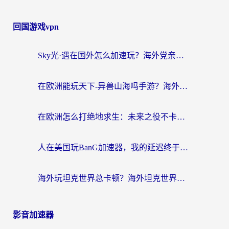
回国游戏vpn
Sky光·遇在国外怎么加速玩？海外党亲测有效的国服游戏加速指南
在欧洲能玩天下-异兽山海吗手游？海外玩家的加速器生存指南
在欧洲怎么打绝地求生：未来之役不卡？留学生亲测的加速器避坑指南
人在美国玩BanG加速器，我的延迟终于绿了
海外玩坦克世界总卡顿？海外坦克世界加速器有哪些？实测好用的选择在这里
影音加速器