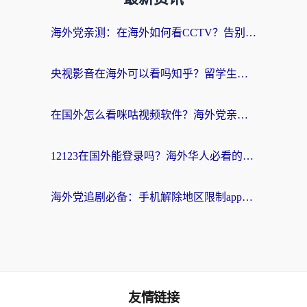
海外党亲测：在海外如何看CCTV？告别“仅限大陆播放”的实用指南
央视影音在海外可以看吗知乎？留学生亲测：3步解决地域限制+追剧自由
在国外怎么看咪咕视频软件？海外党亲测有效的回国加速方案
12123在国外能登录吗？海外华人必看的回国加速实用指南
海外党追剧必备：手机解除地区限制app怎么选？解决央视视频&国内剧地区限制全指南
友情链接