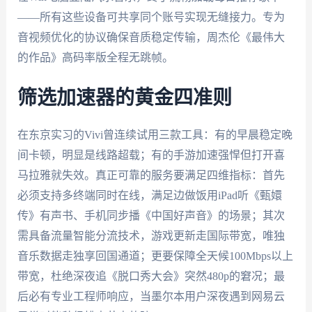
——所有这些设备可共享同个账号实现无缝接力。专为
音视频优化的协议确保音质稳定传输，周杰伦《最伟大
的作品》高码率版全程无跳帧。
筛选加速器的黄金四准则
在东京实习的Vivi曾连续试用三款工具：有的早晨稳定晚
间卡顿，明显是线路超载；有的手游加速强悍但打开喜
马拉雅就失效。真正可靠的服务要满足四维指标：首先
必须支持多终端同时在线，满足边做饭用iPad听《甄嬛
传》有声书、手机同步播《中国好声音》的场景；其次
需具备流量智能分流技术，游戏更新走国际带宽，唯独
音乐数据走独享回国通道；更要保障全天候100Mbps以上
带宽，杜绝深夜追《脱口秀大会》突然480p的窘况；最
后必有专业工程师响应，当墨尔本用户深夜遇到网易云