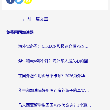
←
前一篇文章
免费回国加速器
海外党必看：ChickCN和极速穿梭VPN好用吗？3招教你选对回国加速器无缝刷国内资源
斧牛和light哪个好？海外华人最关心的回国加速器选择难题，一篇讲透
在国外怎么用虎牙不卡顿？2026海外华人亲测有效的回国加速器选择指南
斧牛和加速喵好用吗？海外游子的真实选择困境
马来西亚留学生回国VPN怎么选？3个避坑点+1款实测好用的加速器推荐