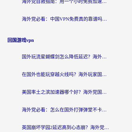
海外党自救指南：用一个小时免费加速器，轻松打破国内资源访问壁垒？
海外党必看：中国VPN免费真的靠谱吗？手把手教你选对回国加速器
回国游戏vpn
国外玩流星蝴蝶剑怎么降低延迟？海外党必看的加速秘籍（含欧洲鸣潮&彩虹岛优化攻略）
在国外也能玩穿越火线吗？海外玩家国服游戏畅玩终极指南
美国率土之滨加速器哪个好？海外党国服游戏畅玩终极指南（附多游戏解决方案）
海外党必看：怎么在国外打弹弹堂不卡？番茄加速器亲测指南
英国崩坏学园2延迟高到心态崩？海外党国服游戏加速终极指南