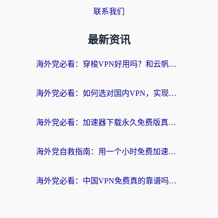
联系我们
最新资讯
海外党必看：穿梭VPN好用吗？和云帆VPN对比哪个回国效果更好？附真实测评+避坑指南
海外党必看：如何选对国内VPN，实现无缝访问国内资源？
海外党必看：加速器下载永久免费版真的存在吗？教你无缝访问国内资源的正确姿势
海外党自救指南：用一个小时免费加速器，轻松打破国内资源访问壁垒？
海外党必看：中国VPN免费真的靠谱吗？手把手教你选对回国加速器