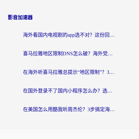
影音加速器
海外看国内电视剧的app选不对？这份回国加速器避坑指南帮你流畅追剧
喜马拉雅地区限制DNS怎么破？海外党听国内音乐听书的终极解决方案
在海外听喜马拉雅总提示“地区限制”？3步轻松解除+听国内音乐全攻略
在国外登录不了国内小程序怎么办？选对回国加速器，轻松解锁国内资源
在美国怎么用酷我听周杰伦？3步搞定海外听歌难题