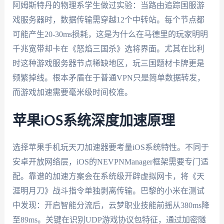
阿姆斯特丹的物理系学生做过实验：当路由追踪国服游
戏服务器时，数据传输需穿越12个中转站。每个节点都
可能产生20-30ms损耗，这是为什么在马德里的玩家明明
千兆宽带却卡在《怒焰三国杀》选将界面。尤其在比利
时这种游戏服务器节点稀缺地区，玩三国题材卡牌更是
频繁掉线。根本矛盾在于普通VPN只是简单数据转发，
而游戏加速需要毫米级时间校准。
苹果iOS系统深度加速原理
选择苹果手机玩天刀加速器要考量iOS系统特性。不同于
安卓开放网络层，iOS的NEVPNManager框架需要专门适
配。靠谱的加速方案会在系统级开辟虚拟网卡，将《天
涯明月刀》战斗指令单独剥离传输。巴黎的小米在测试
中发现：开启智能分流后，云梦职业技能前摇从380ms降
至89ms。关键在识别UDP游戏协议包特征，通过加密隧