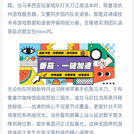
题。当马来西亚玩家组队打天刀江南话本时，既要连杭
州游戏服务器，又要同步国内队友语音。智能双通道技
术将游戏数据和语音传输彻底分离，吉隆坡实测团队语
音延迟稳定在60ms内。
无论你在阿姆斯特丹运河畔用苹果手机策马天刀，于布
鲁塞尔咖啡馆组局怒焰三国杀，或在马尼拉湾用黑月释
放秘技——加速的核心不仅是节点覆盖，更是针对不同
场景的系统级优化。当你看到屏幕上战斗延迟数字首次
降到两位数，窗外莱茵河正泛起晨光，这种无国界的游
戏体验正发生在每次毫秒级的精心调度中。