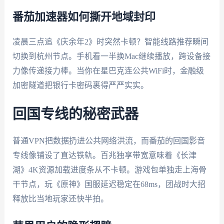
番茄加速器如何撕开地域封印
凌晨三点追《庆余年2》时突然卡顿？智能线路推荐瞬间
切换到杭州节点。手机看一半换Mac继续播放，跨设备接
力像传递接力棒。当你在星巴克连公共WiFi时，金融级
加密隧道把银行卡密码裹得严严实实。
回国专线的秘密武器
普通VPN把数据扔进公共网络洪流，而番茄的回国影音
专线像铺设了直达铁轨。百兆独享带宽意味着《长津
湖》4K资源加载进度条从不卡顿。游戏包单独走上海骨
干节点，玩《原神》国服延迟稳定在68ms，团战时大招
释放比当地玩家还快半拍。