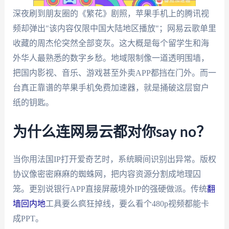
深夜刷到朋友圈的《繁花》剧照，苹果手机上的腾讯视
频却弹出"该内容仅限中国大陆地区播放"；网易云歌单里
收藏的周杰伦突然全部变灰。这大概是每个留学生和海
外华人最熟悉的数字乡愁。地域限制像一道透明围墙，
把国内影视、音乐、游戏甚至外卖APP都挡在门外。而一
台真正靠谱的苹果手机免费加速器，就是捅破这层窗户
纸的钥匙。
为什么连网易云都对你say no？
当你用法国IP打开爱奇艺时，系统瞬间识别出异常。版权
协议像密密麻麻的蜘蛛网，把内容资源分割成地理囚
笼。更别说银行APP直接屏蔽境外IP的强硬做派。传统
翻
墙回内地
工具要么疯狂掉线，要么看个480p视频都能卡
成PPT。