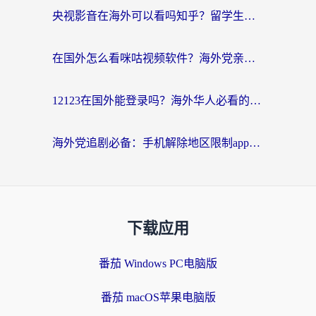
央视影音在海外可以看吗知乎？留学生亲测：3步解决地域限制+追剧自由
在国外怎么看咪咕视频软件？海外党亲测有效的回国加速方案
12123在国外能登录吗？海外华人必看的回国加速实用指南
海外党追剧必备：手机解除地区限制app怎么选？解决央视视频&国内剧地区限制全指南
下载应用
番茄 Windows PC电脑版
番茄 macOS苹果电脑版