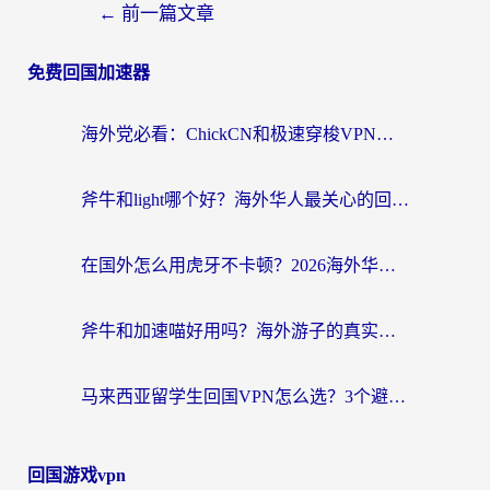
←
前一篇文章
免费回国加速器
海外党必看：ChickCN和极速穿梭VPN好用吗？3招教你选对回国加速器无缝刷国内资源
斧牛和light哪个好？海外华人最关心的回国加速器选择难题，一篇讲透
在国外怎么用虎牙不卡顿？2026海外华人亲测有效的回国加速器选择指南
斧牛和加速喵好用吗？海外游子的真实选择困境
马来西亚留学生回国VPN怎么选？3个避坑点+1款实测好用的加速器推荐
回国游戏vpn