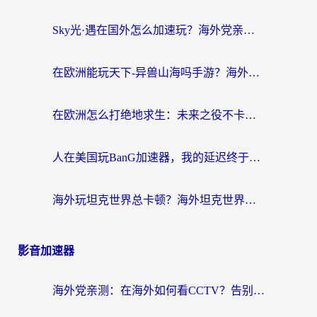
Sky光·遇在国外怎么加速玩？海外党亲测有效的国服游戏加速指南
在欧洲能玩天下-异兽山海吗手游？海外玩家的加速器生存指南
在欧洲怎么打绝地求生：未来之役不卡？留学生亲测的加速器避坑指南
人在美国玩BanG加速器，我的延迟终于绿了
海外玩坦克世界总卡顿？海外坦克世界加速器有哪些？实测好用的选择在这里
影音加速器
海外党亲测：在海外如何看CCTV？告别“仅限大陆播放”的实用指南