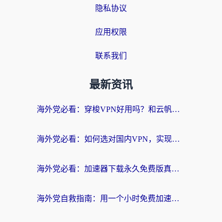
隐私协议
应用权限
联系我们
最新资讯
海外党必看：穿梭VPN好用吗？和云帆VPN对比哪个回国效果更好？附真实测评+避坑指南
海外党必看：如何选对国内VPN，实现无缝访问国内资源？
海外党必看：加速器下载永久免费版真的存在吗？教你无缝访问国内资源的正确姿势
海外党自救指南：用一个小时免费加速器，轻松打破国内资源访问壁垒？