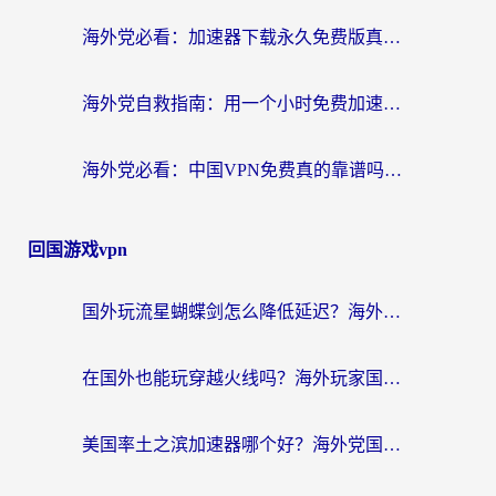
海外党必看：加速器下载永久免费版真的存在吗？教你无缝访问国内资源的正确姿势
海外党自救指南：用一个小时免费加速器，轻松打破国内资源访问壁垒？
海外党必看：中国VPN免费真的靠谱吗？手把手教你选对回国加速器
回国游戏vpn
国外玩流星蝴蝶剑怎么降低延迟？海外党必看的加速秘籍（含欧洲鸣潮&彩虹岛优化攻略）
在国外也能玩穿越火线吗？海外玩家国服游戏畅玩终极指南
美国率土之滨加速器哪个好？海外党国服游戏畅玩终极指南（附多游戏解决方案）