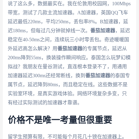
说了这么多，数据最实在。我在伦敦用校园网，100Mbps
带宽，测试了几款主流加速器。A加速器，英国QQ飞车
延迟最低220ms，平均250ms，丢包率8%。B加速器，延
迟180ms，但每过几分钟就掉线一次。
番茄加速器
，延迟
稳定在40-50ms之间，连续玩三小时零丢包。奇迹暖暖国
外延迟高怎么解决？用
番茄加速器
的专属节点，延迟从
200ms降到55ms，换装操作瞬间响应。泰国怎么玩梦幻模
拟战？我朋友在曼谷测试，直连根本登录不了，用通用
加速器延迟300ms还经常断线，换到
番茄加速器
的泰国专
属节点，延迟降到80ms，而且稳定在线。这些数据不是
实验室环境，是真实游戏体验。网络环境复杂多变，只
有经过实际测试的加速器才靠谱。
价格不是唯一考量但很重要
留学生预算有限，不可能每个月花几十镑在加速器上。