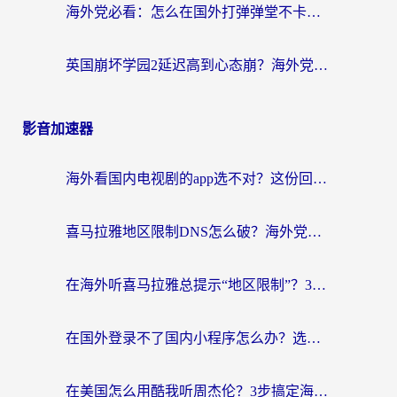
海外党必看：怎么在国外打弹弹堂不卡？番茄加速器亲测指南
英国崩坏学园2延迟高到心态崩？海外党国服游戏加速终极指南
影音加速器
海外看国内电视剧的app选不对？这份回国加速器避坑指南帮你流畅追剧
喜马拉雅地区限制DNS怎么破？海外党听国内音乐听书的终极解决方案
在海外听喜马拉雅总提示“地区限制”？3步轻松解除+听国内音乐全攻略
在国外登录不了国内小程序怎么办？选对回国加速器，轻松解锁国内资源
在美国怎么用酷我听周杰伦？3步搞定海外听歌难题