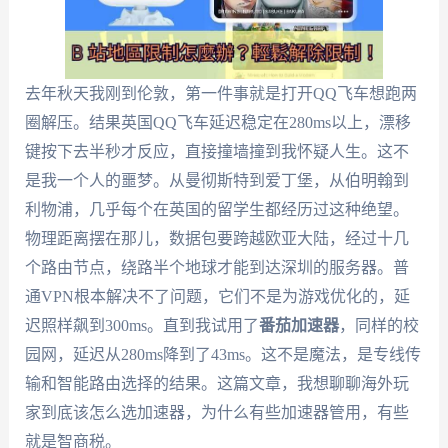
去年秋天我刚到伦敦，第一件事就是打开QQ飞车想跑两
圈解压。结果英国QQ飞车延迟稳定在280ms以上，漂移
键按下去半秒才反应，直接撞墙撞到我怀疑人生。这不
是我一个人的噩梦。从曼彻斯特到爱丁堡，从伯明翰到
利物浦，几乎每个在英国的留学生都经历过这种绝望。
物理距离摆在那儿，数据包要跨越欧亚大陆，经过十几
个路由节点，绕路半个地球才能到达深圳的服务器。普
通VPN根本解决不了问题，它们不是为游戏优化的，延
迟照样飙到300ms。直到我试用了
番茄加速器
，同样的校
园网，延迟从280ms降到了43ms。这不是魔法，是专线传
输和智能路由选择的结果。这篇文章，我想聊聊海外玩
家到底该怎么选加速器，为什么有些加速器管用，有些
就是智商税。