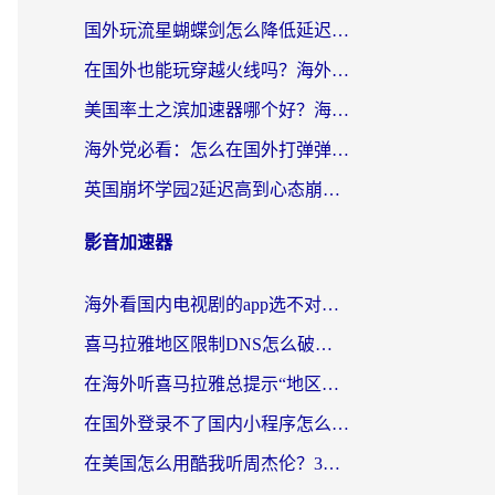
国外玩流星蝴蝶剑怎么降低延迟？海外党必看的加速秘籍（含欧洲鸣潮&彩虹岛优化攻略）
在国外也能玩穿越火线吗？海外玩家国服游戏畅玩终极指南
美国率土之滨加速器哪个好？海外党国服游戏畅玩终极指南（附多游戏解决方案）
海外党必看：怎么在国外打弹弹堂不卡？番茄加速器亲测指南
英国崩坏学园2延迟高到心态崩？海外党国服游戏加速终极指南
影音加速器
海外看国内电视剧的app选不对？这份回国加速器避坑指南帮你流畅追剧
喜马拉雅地区限制DNS怎么破？海外党听国内音乐听书的终极解决方案
在海外听喜马拉雅总提示“地区限制”？3步轻松解除+听国内音乐全攻略
在国外登录不了国内小程序怎么办？选对回国加速器，轻松解锁国内资源
在美国怎么用酷我听周杰伦？3步搞定海外听歌难题