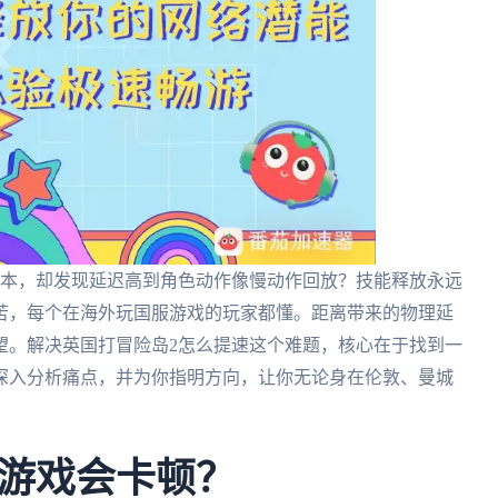
副本，却发现延迟高到角色动作像慢动作回放？技能释放永远
苦，每个在海外玩国服游戏的玩家都懂。距离带来的物理延
望。解决英国打冒险岛2怎么提速这个难题，核心在于找到一
深入分析痛点，并为你指明方向，让你无论身在伦敦、曼城
游戏会卡顿？