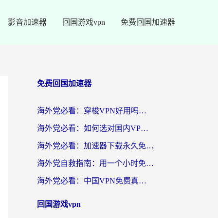
影音加速器
回国游戏vpn
免费回国加速器
免费回国加速器
海外党必看：穿梭VPN好用吗？和云帆VPN对比哪个回国效果更好？附真实测评+避坑指南
海外党必看：如何选对国内VPN，实现无缝访问国内资源？
海外党必看：加速器下载永久免费版真的存在吗？教你无缝访问国内资源的正确姿势
海外党自救指南：用一个小时免费加速器，轻松打破国内资源访问壁垒？
海外党必看：中国VPN免费真的靠谱吗？手把手教你选对回国加速器
回国游戏vpn