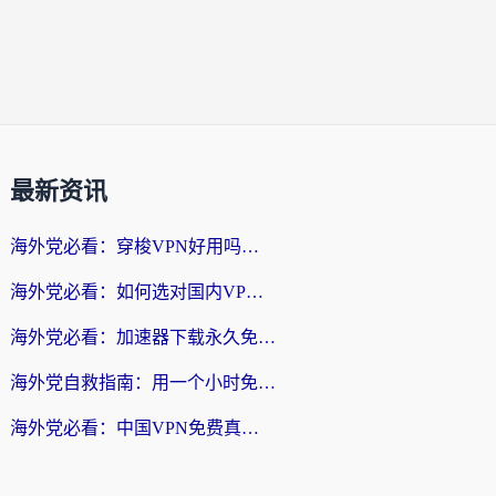
最新资讯
海外党必看：穿梭VPN好用吗？和云帆VPN对比哪个回国效果更好？附真实测评+避坑指南
海外党必看：如何选对国内VPN，实现无缝访问国内资源？
海外党必看：加速器下载永久免费版真的存在吗？教你无缝访问国内资源的正确姿势
海外党自救指南：用一个小时免费加速器，轻松打破国内资源访问壁垒？
海外党必看：中国VPN免费真的靠谱吗？手把手教你选对回国加速器