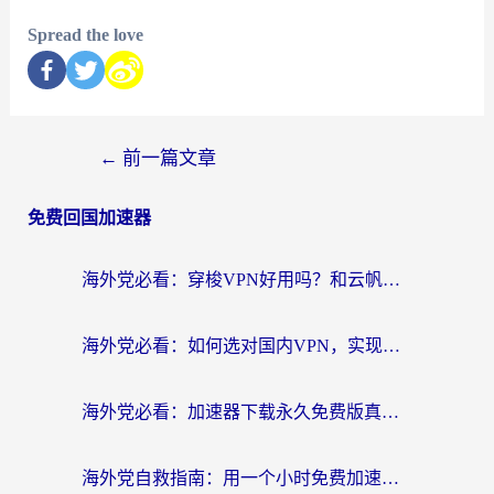
Spread the love
←
前一篇文章
免费回国加速器
海外党必看：穿梭VPN好用吗？和云帆VPN对比哪个回国效果更好？附真实测评+避坑指南
海外党必看：如何选对国内VPN，实现无缝访问国内资源？
海外党必看：加速器下载永久免费版真的存在吗？教你无缝访问国内资源的正确姿势
海外党自救指南：用一个小时免费加速器，轻松打破国内资源访问壁垒？