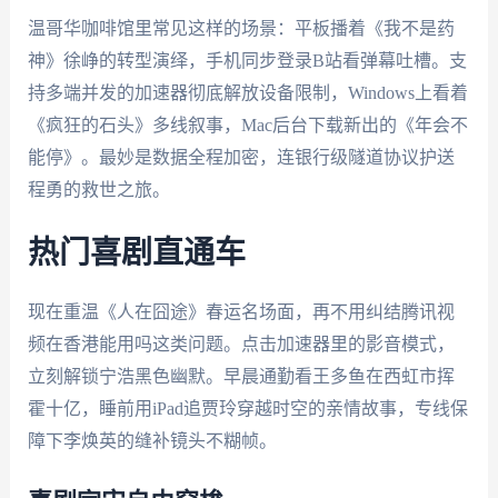
温哥华咖啡馆里常见这样的场景：平板播着《我不是药
神》徐峥的转型演绎，手机同步登录B站看弹幕吐槽。支
持多端并发的加速器彻底解放设备限制，Windows上看着
《疯狂的石头》多线叙事，Mac后台下载新出的《年会不
能停》。最妙是数据全程加密，连银行级隧道协议护送
程勇的救世之旅。
热门喜剧直通车
现在重温《人在囧途》春运名场面，再不用纠结腾讯视
频在香港能用吗这类问题。点击加速器里的影音模式，
立刻解锁宁浩黑色幽默。早晨通勤看王多鱼在西虹市挥
霍十亿，睡前用iPad追贾玲穿越时空的亲情故事，专线保
障下李焕英的缝补镜头不糊帧。