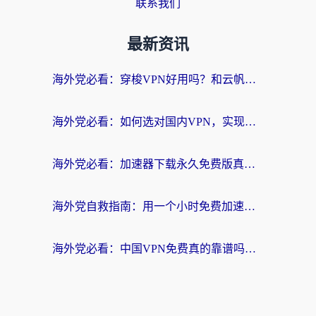
联系我们
最新资讯
海外党必看：穿梭VPN好用吗？和云帆VPN对比哪个回国效果更好？附真实测评+避坑指南
海外党必看：如何选对国内VPN，实现无缝访问国内资源？
海外党必看：加速器下载永久免费版真的存在吗？教你无缝访问国内资源的正确姿势
海外党自救指南：用一个小时免费加速器，轻松打破国内资源访问壁垒？
海外党必看：中国VPN免费真的靠谱吗？手把手教你选对回国加速器