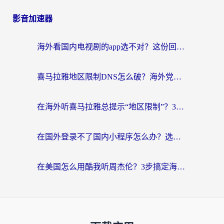
影音加速器
海外看国内电视剧的app选不对？这份回国加速器避坑指南帮你流畅追剧
喜马拉雅地区限制DNS怎么破？海外党听国内音乐听书的终极解决方案
在海外听喜马拉雅总提示“地区限制”？3步轻松解除+听国内音乐全攻略
在国外登录不了国内小程序怎么办？选对回国加速器，轻松解锁国内资源
在美国怎么用酷我听周杰伦？3步搞定海外听歌难题