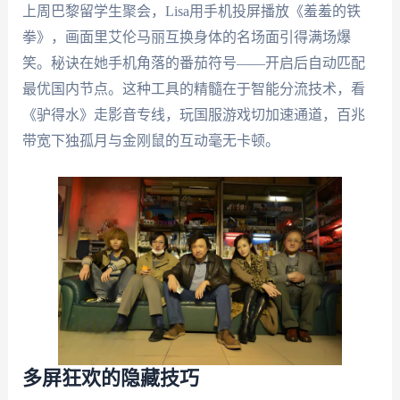
上周巴黎留学生聚会，Lisa用手机投屏播放《羞羞的铁
拳》，画面里艾伦马丽互换身体的名场面引得满场爆
笑。秘诀在她手机角落的番茄符号——开启后自动匹配
最优国内节点。这种工具的精髓在于智能分流技术，看
《驴得水》走影音专线，玩国服游戏切加速通道，百兆
带宽下独孤月与金刚鼠的互动毫无卡顿。
多屏狂欢的隐藏技巧