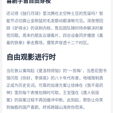
喜剧宇宙自由穿梭
还记得《独行月球》里沈腾在太空种土豆的荒诞吗？智
能节点切换让金刚鼠的毛发颤动都清晰可见。深夜想回
顾《驴得水》的讽刺内核，售后团队随时待命解决时差
党问题。周末约朋友云端看片，四台设备同步播放《羞
羞的铁拳》拳击赛场，爆笑声穿透十二个时区。
自由观影进行时
当伦敦公寓响起《夏洛特烦恼》的"一剪梅"，当悉尼图书
馆闪现《你好，李焕英》的八十年代布景，地域限制真
正成为历史名词。可靠的加速方案让徐峥在《我不是药
神》里的每个表情包随时可取，王宝强在《唐人街探
案》的探案过程不再因缓冲中断。此刻起，那些让你笑
到抽筋的国产喜剧，终将跨越山海奔你而来。