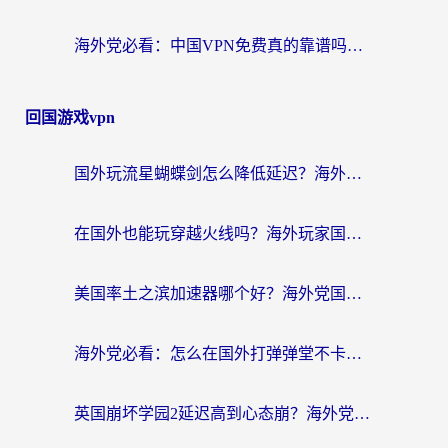
海外党必看：中国VPN免费真的靠谱吗？手把手教你选对回国加速器
回国游戏vpn
国外玩流星蝴蝶剑怎么降低延迟？海外党必看的加速秘籍（含欧洲鸣潮&彩虹岛优化攻略）
在国外也能玩穿越火线吗？海外玩家国服游戏畅玩终极指南
美国率土之滨加速器哪个好？海外党国服游戏畅玩终极指南（附多游戏解决方案）
海外党必看：怎么在国外打弹弹堂不卡？番茄加速器亲测指南
英国崩坏学园2延迟高到心态崩？海外党国服游戏加速终极指南