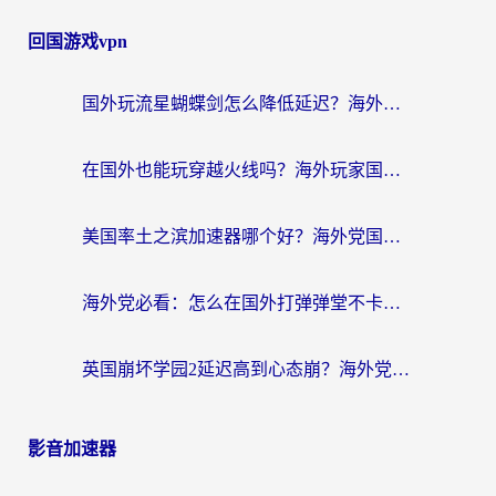
回国游戏vpn
国外玩流星蝴蝶剑怎么降低延迟？海外党必看的加速秘籍（含欧洲鸣潮&彩虹岛优化攻略）
在国外也能玩穿越火线吗？海外玩家国服游戏畅玩终极指南
美国率土之滨加速器哪个好？海外党国服游戏畅玩终极指南（附多游戏解决方案）
海外党必看：怎么在国外打弹弹堂不卡？番茄加速器亲测指南
英国崩坏学园2延迟高到心态崩？海外党国服游戏加速终极指南
影音加速器