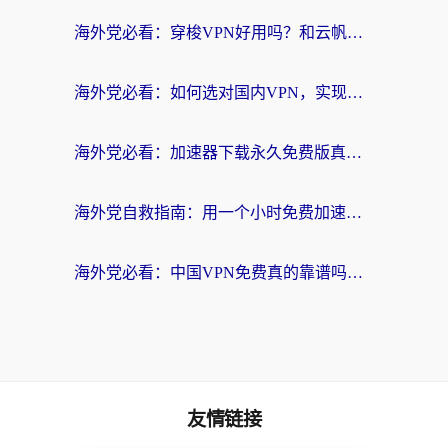
海外党必看：穿梭VPN好用吗？和云帆VPN对比哪个回国效果更好？附真实测评+避坑指南
海外党必看：如何选对国内VPN，实现无缝访问国内资源？
海外党必看：加速器下载永久免费版真的存在吗？教你无缝访问国内资源的正确姿势
海外党自救指南：用一个小时免费加速器，轻松打破国内资源访问壁垒？
海外党必看：中国VPN免费真的靠谱吗？手把手教你选对回国加速器
友情链接