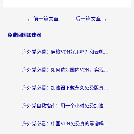
←
前一篇文章
后一篇文章
→
免费回国加速器
海外党必看：穿梭VPN好用吗？和云帆VPN对比哪个回国效果更好？附真实测评+避坑指南
海外党必看：如何选对国内VPN，实现无缝访问国内资源？
海外党必看：加速器下载永久免费版真的存在吗？教你无缝访问国内资源的正确姿势
海外党自救指南：用一个小时免费加速器，轻松打破国内资源访问壁垒？
海外党必看：中国VPN免费真的靠谱吗？手把手教你选对回国加速器