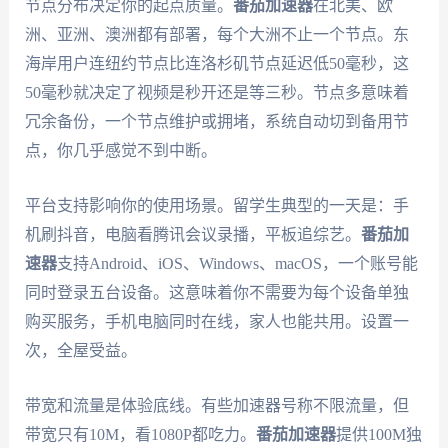
节点分布决定你的起点质量。
番茄加速器
在北美、欧
洲、亚洲、澳洲都有部署，每个大洲不止一个节点。东
海岸用户连纽约节点比连洛杉矶节点延迟低50毫秒，这
50毫秒就决定了视频是秒开还是等三秒。节点多意味着
冗余备份，一个节点维护或拥堵，系统自动切到备用节
点，你几乎感觉不到中断。
平台支持影响你的使用场景。留学生典型的一天是：手
机刷抖音，电脑看腾讯会议录播，平板追综艺。
番茄加
速器
支持Android、iOS、Windows、macOS，一个账号能
同时登录五台设备。这意味着你不需要为每个设备单独
购买服务，手机电脑同时在线，家人也能共用。设置一
次，全屋受益。
带宽和流量是体验底线。有些加速器号称不限流量，但
带宽只有10M，看1080P都吃力。
番茄加速器
提供100M独