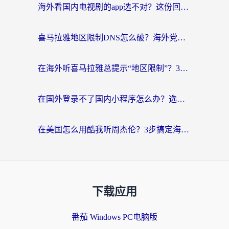
海外看国内电视剧的app选不对？这份回国加速器避坑指南帮你流畅追剧
喜马拉雅地区限制DNS怎么破？海外党听国内音乐听书的终极解决方案
在海外听喜马拉雅总提示“地区限制”？3步轻松解除+听国内音乐全攻略
在国外登录不了国内小程序怎么办？选对回国加速器，轻松解锁国内资源
在美国怎么用酷我听周杰伦？3步搞定海外听歌难题
下载应用
番茄 Windows PC电脑版