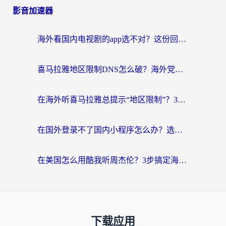
影音加速器
海外看国内电视剧的app选不对？这份回国加速器避坑指南帮你流畅追剧
喜马拉雅地区限制DNS怎么破？海外党听国内音乐听书的终极解决方案
在海外听喜马拉雅总提示“地区限制”？3步轻松解除+听国内音乐全攻略
在国外登录不了国内小程序怎么办？选对回国加速器，轻松解锁国内资源
在美国怎么用酷我听周杰伦？3步搞定海外听歌难题
下载应用