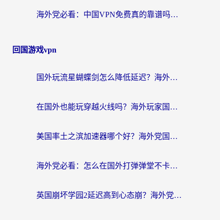
海外党必看：中国VPN免费真的靠谱吗？手把手教你选对回国加速器
回国游戏vpn
国外玩流星蝴蝶剑怎么降低延迟？海外党必看的加速秘籍（含欧洲鸣潮&彩虹岛优化攻略）
在国外也能玩穿越火线吗？海外玩家国服游戏畅玩终极指南
美国率土之滨加速器哪个好？海外党国服游戏畅玩终极指南（附多游戏解决方案）
海外党必看：怎么在国外打弹弹堂不卡？番茄加速器亲测指南
英国崩坏学园2延迟高到心态崩？海外党国服游戏加速终极指南