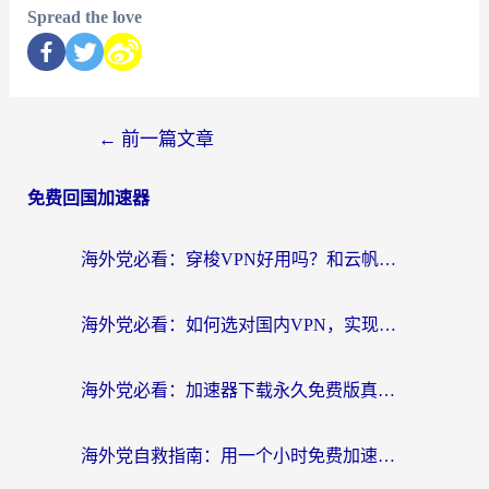
Spread the love
←
前一篇文章
免费回国加速器
海外党必看：穿梭VPN好用吗？和云帆VPN对比哪个回国效果更好？附真实测评+避坑指南
海外党必看：如何选对国内VPN，实现无缝访问国内资源？
海外党必看：加速器下载永久免费版真的存在吗？教你无缝访问国内资源的正确姿势
海外党自救指南：用一个小时免费加速器，轻松打破国内资源访问壁垒？