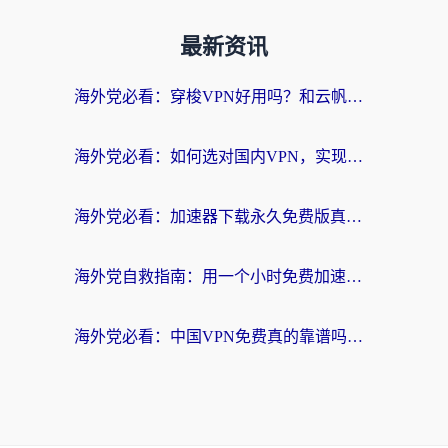
最新资讯
海外党必看：穿梭VPN好用吗？和云帆VPN对比哪个回国效果更好？附真实测评+避坑指南
海外党必看：如何选对国内VPN，实现无缝访问国内资源？
海外党必看：加速器下载永久免费版真的存在吗？教你无缝访问国内资源的正确姿势
海外党自救指南：用一个小时免费加速器，轻松打破国内资源访问壁垒？
海外党必看：中国VPN免费真的靠谱吗？手把手教你选对回国加速器