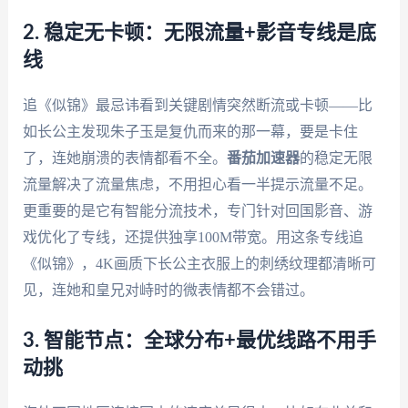
2. 稳定无卡顿：无限流量+影音专线是底
线
追《似锦》最忌讳看到关键剧情突然断流或卡顿——比
如长公主发现朱子玉是复仇而来的那一幕，要是卡住
了，连她崩溃的表情都看不全。
番茄加速器
的稳定无限
流量解决了流量焦虑，不用担心看一半提示流量不足。
更重要的是它有智能分流技术，专门针对回国影音、游
戏优化了专线，还提供独享100M带宽。用这条专线追
《似锦》，4K画质下长公主衣服上的刺绣纹理都清晰可
见，连她和皇兄对峙时的微表情都不会错过。
3. 智能节点：全球分布+最优线路不用手
动挑