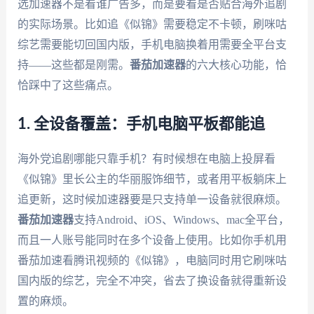
选加速器不是看谁广告多，而是要看是否贴合海外追剧
的实际场景。比如追《似锦》需要稳定不卡顿，刷咪咕
综艺需要能切回国内版，手机电脑换着用需要全平台支
持——这些都是刚需。
番茄加速器
的六大核心功能，恰
恰踩中了这些痛点。
1. 全设备覆盖：手机电脑平板都能追
海外党追剧哪能只靠手机？有时候想在电脑上投屏看
《似锦》里长公主的华丽服饰细节，或者用平板躺床上
追更新，这时候加速器要是只支持单一设备就很麻烦。
番茄加速器
支持Android、iOS、Windows、mac全平台，
而且一人账号能同时在多个设备上使用。比如你手机用
番茄加速看腾讯视频的《似锦》，电脑同时用它刷咪咕
国内版的综艺，完全不冲突，省去了换设备就得重新设
置的麻烦。