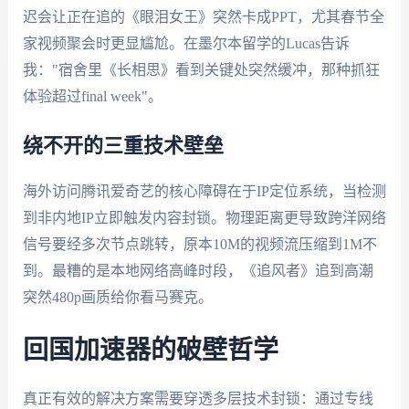
迟会让正在追的《眼泪女王》突然卡成PPT，尤其春节全
家视频聚会时更显尴尬。在墨尔本留学的Lucas告诉
我："宿舍里《长相思》看到关键处突然缓冲，那种抓狂
体验超过final week"。
绕不开的三重技术壁垒
海外访问腾讯爱奇艺的核心障碍在于IP定位系统，当检测
到非内地IP立即触发内容封锁。物理距离更导致跨洋网络
信号要经多次节点跳转，原本10M的视频流压缩到1M不
到。最糟的是本地网络高峰时段，《追风者》追到高潮
突然480p画质给你看马赛克。
回国加速器的破壁哲学
真正有效的解决方案需要穿透多层技术封锁：通过专线