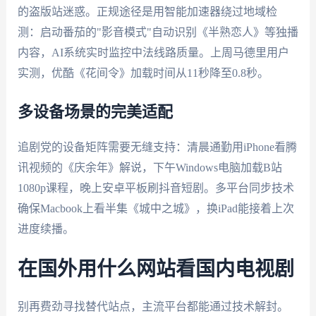
的盗版站迷惑。正规途径是用智能加速器绕过地域检
测：启动番茄的"影音模式"自动识别《半熟恋人》等独播
内容，AI系统实时监控中法线路质量。上周马德里用户
实测，优酷《花间令》加载时间从11秒降至0.8秒。
多设备场景的完美适配
追剧党的设备矩阵需要无缝支持：清晨通勤用iPhone看腾
讯视频的《庆余年》解说，下午Windows电脑加载B站
1080p课程，晚上安卓平板刷抖音短剧。多平台同步技术
确保Macbook上看半集《城中之城》，换iPad能接着上次
进度续播。
在国外用什么网站看国内电视剧
别再费劲寻找替代站点，主流平台都能通过技术解封。