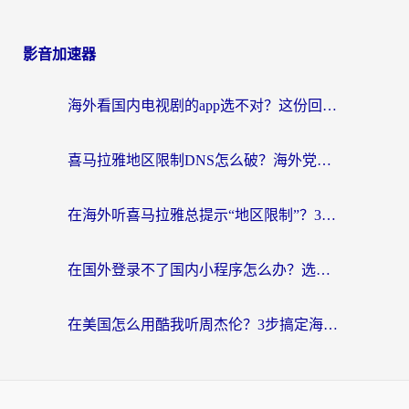
影音加速器
海外看国内电视剧的app选不对？这份回国加速器避坑指南帮你流畅追剧
喜马拉雅地区限制DNS怎么破？海外党听国内音乐听书的终极解决方案
在海外听喜马拉雅总提示“地区限制”？3步轻松解除+听国内音乐全攻略
在国外登录不了国内小程序怎么办？选对回国加速器，轻松解锁国内资源
在美国怎么用酷我听周杰伦？3步搞定海外听歌难题