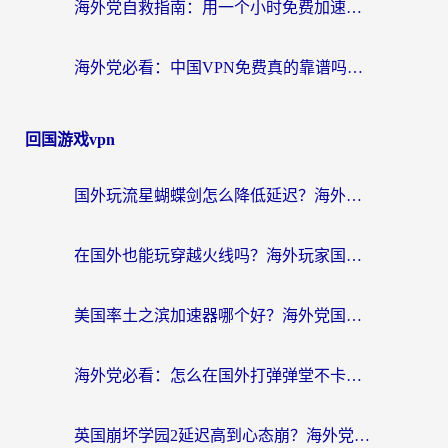
海外党自救指南：用一个小时免费加速器，轻松打破国内资源访问壁垒？
海外党必看：中国VPN免费真的靠谱吗？手把手教你选对回国加速器
回国游戏vpn
国外玩流星蝴蝶剑怎么降低延迟？海外党必看的加速秘籍（含欧洲鸣潮&彩虹岛优化攻略）
在国外也能玩穿越火线吗？海外玩家国服游戏畅玩终极指南
美国率土之滨加速器哪个好？海外党国服游戏畅玩终极指南（附多游戏解决方案）
海外党必看：怎么在国外打弹弹堂不卡？番茄加速器亲测指南
英国崩坏学园2延迟高到心态崩？海外党国服游戏加速终极指南