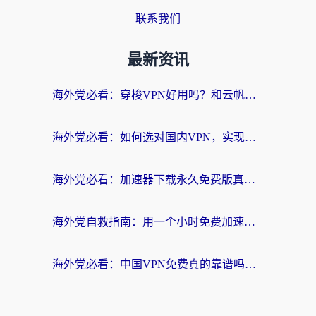
联系我们
最新资讯
海外党必看：穿梭VPN好用吗？和云帆VPN对比哪个回国效果更好？附真实测评+避坑指南
海外党必看：如何选对国内VPN，实现无缝访问国内资源？
海外党必看：加速器下载永久免费版真的存在吗？教你无缝访问国内资源的正确姿势
海外党自救指南：用一个小时免费加速器，轻松打破国内资源访问壁垒？
海外党必看：中国VPN免费真的靠谱吗？手把手教你选对回国加速器