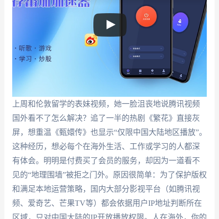
上周和伦敦留学的表妹视频，她一脸沮丧地说腾讯视频
国外看不了怎么解决？追了一半的热剧《繁花》直接灰
屏，想重温《甄嬛传》也显示“仅限中国大陆地区播放”。
这种经历，想必每个在海外生活、工作或学习的人都深
有体会。明明是付费买了会员的服务，却因为一道看不
见的“地理围墙”被拒之门外。原因很简单：为了保护版权
和满足本地运营策略，国内大部分影视平台（如腾讯视
频、爱奇艺、芒果TV等）都会依据用户IP地址判断所在
区域，只对中国大陆的IP开放播放权限。人在海外，你的