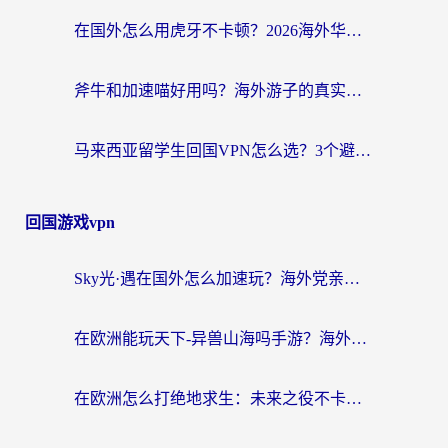
在国外怎么用虎牙不卡顿？2026海外华人亲测有效的回国加速器选择指南
斧牛和加速喵好用吗？海外游子的真实选择困境
马来西亚留学生回国VPN怎么选？3个避坑点+1款实测好用的加速器推荐
回国游戏vpn
Sky光·遇在国外怎么加速玩？海外党亲测有效的国服游戏加速指南
在欧洲能玩天下-异兽山海吗手游？海外玩家的加速器生存指南
在欧洲怎么打绝地求生：未来之役不卡？留学生亲测的加速器避坑指南