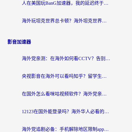
人在美国玩BanG加速器，我的延迟终于绿了
海外玩坦克世界总卡顿？海外坦克世界加速器有哪些？实测好用的选择在这里
影音加速器
海外党亲测：在海外如何看CCTV？告别“仅限大陆播放”的实用指南
央视影音在海外可以看吗知乎？留学生亲测：3步解决地域限制+追剧自由
在国外怎么看咪咕视频软件？海外党亲测有效的回国加速方案
12123在国外能登录吗？海外华人必看的回国加速实用指南
海外党追剧必备：手机解除地区限制app怎么选？解决央视视频&国内剧地区限制全指南