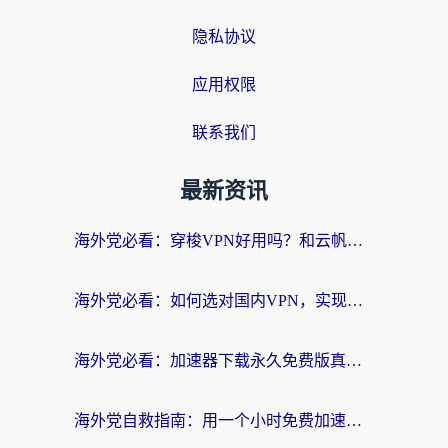
隐私协议
应用权限
联系我们
最新资讯
海外党必看：穿梭VPN好用吗？和云帆VPN对比哪个回国效果更好？附真实测评+避坑指南
海外党必看：如何选对国内VPN，实现无缝访问国内资源？
海外党必看：加速器下载永久免费版真的存在吗？教你无缝访问国内资源的正确姿势
海外党自救指南：用一个小时免费加速器，轻松打破国内资源访问壁垒？