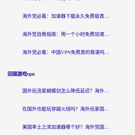
海外党必看：加速器下载永久免费版真的存在吗？教你无缝访问国内资源的正确姿势
海外党自救指南：用一个小时免费加速器，轻松打破国内资源访问壁垒？
海外党必看：中国VPN免费真的靠谱吗？手把手教你选对回国加速器
回国游戏vpn
国外玩流星蝴蝶剑怎么降低延迟？海外党必看的加速秘籍（含欧洲鸣潮&彩虹岛优化攻略）
在国外也能玩穿越火线吗？海外玩家国服游戏畅玩终极指南
美国率土之滨加速器哪个好？海外党国服游戏畅玩终极指南（附多游戏解决方案）