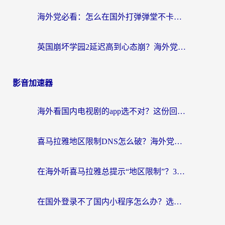
海外党必看：怎么在国外打弹弹堂不卡？番茄加速器亲测指南
英国崩坏学园2延迟高到心态崩？海外党国服游戏加速终极指南
影音加速器
海外看国内电视剧的app选不对？这份回国加速器避坑指南帮你流畅追剧
喜马拉雅地区限制DNS怎么破？海外党听国内音乐听书的终极解决方案
在海外听喜马拉雅总提示“地区限制”？3步轻松解除+听国内音乐全攻略
在国外登录不了国内小程序怎么办？选对回国加速器，轻松解锁国内资源