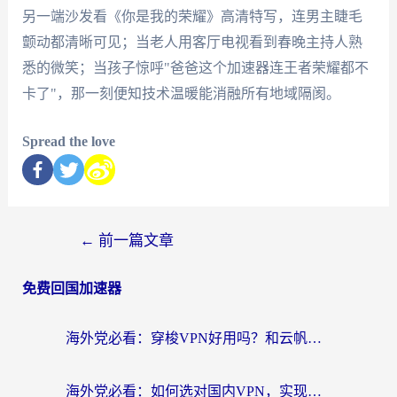
另一端沙发看《你是我的荣耀》高清特写，连男主睫毛
颤动都清晰可见；当老人用客厅电视看到春晚主持人熟
悉的微笑；当孩子惊呼"爸爸这个加速器连王者荣耀都不
卡了"，那一刻便知技术温暖能消融所有地域隔阂。
Spread the love
←
前一篇文章
免费回国加速器
海外党必看：穿梭VPN好用吗？和云帆VPN对比哪个回国效果更好？附真实测评+避坑指南
海外党必看：如何选对国内VPN，实现无缝访问国内资源？