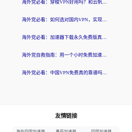
海外党必看：穿梭VPN好用吗？和云帆VPN对比哪个回国效果更好？附真实测评+避坑指南
海外党必看：如何选对国内VPN，实现无缝访问国内资源？
海外党必看：加速器下载永久免费版真的存在吗？教你无缝访问国内资源的正确姿势
海外党自救指南：用一个小时免费加速器，轻松打破国内资源访问壁垒？
海外党必看：中国VPN免费真的靠谱吗？手把手教你选对回国加速器
友情链接
海外回国加速器
番茄加速器
回国加速器