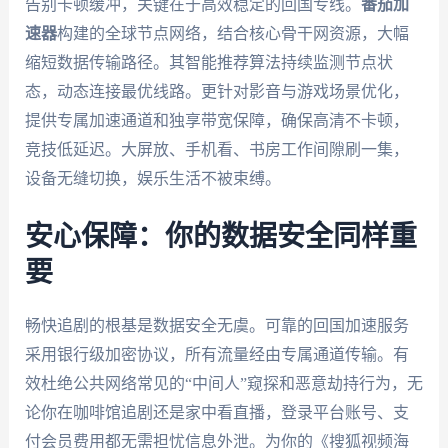
告别卡顿缓冲，关键在于高效稳定的回国专线。
番茄加
速器
构建的全球节点网络，结合核心骨干网资源，大幅
缩短数据传输路径。其智能推荐算法持续监测节点状
态，动态连接最优线路。更针对影音与游戏场景优化，
提供专属加速通道和独享带宽保障，确保高清不卡顿，
竞技低延迟。大屏放、手机看、书房工作间隙刷一集，
设备无缝切换，娱乐生活不被束缚。
安心保障：你的数据安全同样重
要
畅快追剧的根基是数据安全无虞。可靠的回国加速服务
采用银行级加密协议，所有流量经由专属通道传输。有
效杜绝公共网络常见的“中间人”窥探和恶意劫持行为，无
论你在咖啡馆追剧还是家中看直播，登录平台账号、支
付会员费用都无需担忧信息外泄。为你的《搜狐视频海