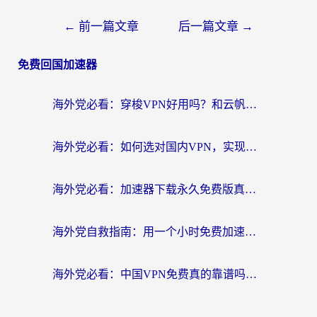
←
前一篇文章
后一篇文章
→
免费回国加速器
海外党必看：穿梭VPN好用吗？和云帆VPN对比哪个回国效果更好？附真实测评+避坑指南
海外党必看：如何选对国内VPN，实现无缝访问国内资源？
海外党必看：加速器下载永久免费版真的存在吗？教你无缝访问国内资源的正确姿势
海外党自救指南：用一个小时免费加速器，轻松打破国内资源访问壁垒？
海外党必看：中国VPN免费真的靠谱吗？手把手教你选对回国加速器