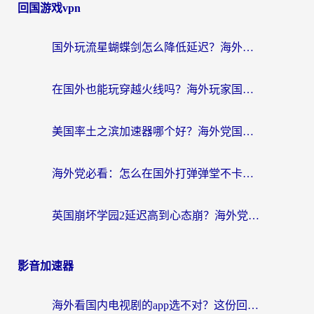
回国游戏vpn
国外玩流星蝴蝶剑怎么降低延迟？海外党必看的加速秘籍（含欧洲鸣潮&彩虹岛优化攻略）
在国外也能玩穿越火线吗？海外玩家国服游戏畅玩终极指南
美国率土之滨加速器哪个好？海外党国服游戏畅玩终极指南（附多游戏解决方案）
海外党必看：怎么在国外打弹弹堂不卡？番茄加速器亲测指南
英国崩坏学园2延迟高到心态崩？海外党国服游戏加速终极指南
影音加速器
海外看国内电视剧的app选不对？这份回国加速器避坑指南帮你流畅追剧