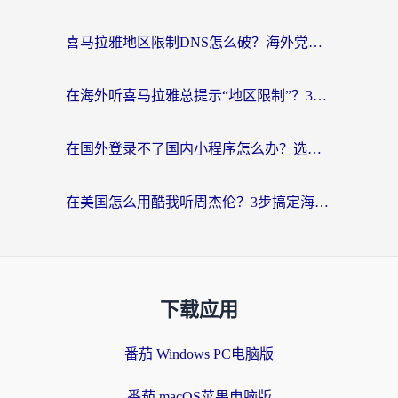
喜马拉雅地区限制DNS怎么破？海外党听国内音乐听书的终极解决方案
在海外听喜马拉雅总提示“地区限制”？3步轻松解除+听国内音乐全攻略
在国外登录不了国内小程序怎么办？选对回国加速器，轻松解锁国内资源
在美国怎么用酷我听周杰伦？3步搞定海外听歌难题
下载应用
番茄 Windows PC电脑版
番茄 macOS苹果电脑版