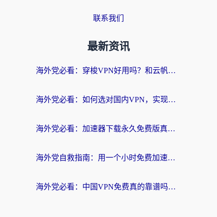
联系我们
最新资讯
海外党必看：穿梭VPN好用吗？和云帆VPN对比哪个回国效果更好？附真实测评+避坑指南
海外党必看：如何选对国内VPN，实现无缝访问国内资源？
海外党必看：加速器下载永久免费版真的存在吗？教你无缝访问国内资源的正确姿势
海外党自救指南：用一个小时免费加速器，轻松打破国内资源访问壁垒？
海外党必看：中国VPN免费真的靠谱吗？手把手教你选对回国加速器