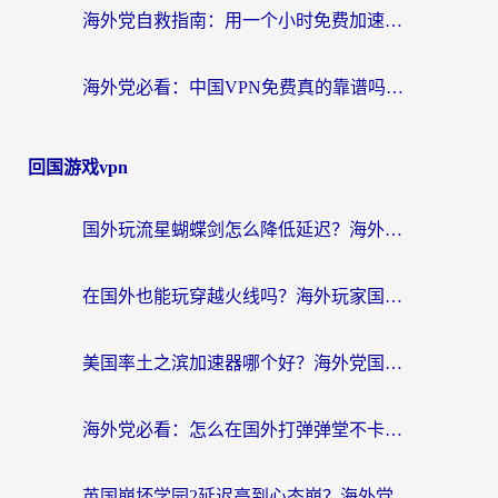
海外党自救指南：用一个小时免费加速器，轻松打破国内资源访问壁垒？
海外党必看：中国VPN免费真的靠谱吗？手把手教你选对回国加速器
回国游戏vpn
国外玩流星蝴蝶剑怎么降低延迟？海外党必看的加速秘籍（含欧洲鸣潮&彩虹岛优化攻略）
在国外也能玩穿越火线吗？海外玩家国服游戏畅玩终极指南
美国率土之滨加速器哪个好？海外党国服游戏畅玩终极指南（附多游戏解决方案）
海外党必看：怎么在国外打弹弹堂不卡？番茄加速器亲测指南
英国崩坏学园2延迟高到心态崩？海外党国服游戏加速终极指南