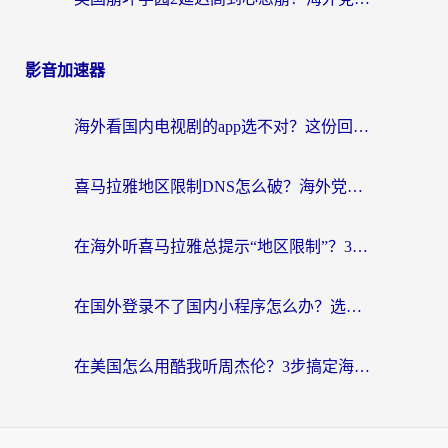
影音加速器
海外看国内电视剧的app选不对？这份回国加速器避坑指南帮你流畅追剧
喜马拉雅地区限制DNS怎么破？海外党听国内音乐听书的终极解决方案
在海外听喜马拉雅总提示“地区限制”？3步轻松解除+听国内音乐全攻略
在国外登录不了国内小程序怎么办？选对回国加速器，轻松解锁国内资源
在美国怎么用酷我听周杰伦？3步搞定海外听歌难题