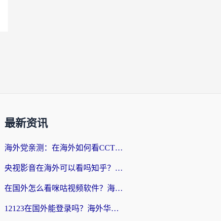
最新资讯
海外党亲测：在海外如何看CCTV？告别“仅限大陆播放”的实用指南
央视影音在海外可以看吗知乎？留学生亲测：3步解决地域限制+追剧自由
在国外怎么看咪咕视频软件？海外党亲测有效的回国加速方案
12123在国外能登录吗？海外华人必看的回国加速实用指南