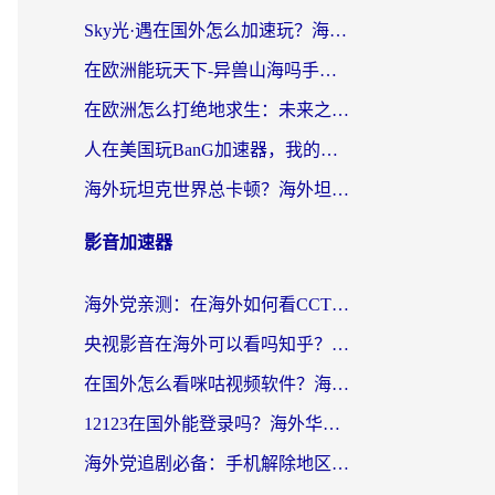
Sky光·遇在国外怎么加速玩？海外党亲测有效的国服游戏加速指南
在欧洲能玩天下-异兽山海吗手游？海外玩家的加速器生存指南
在欧洲怎么打绝地求生：未来之役不卡？留学生亲测的加速器避坑指南
人在美国玩BanG加速器，我的延迟终于绿了
海外玩坦克世界总卡顿？海外坦克世界加速器有哪些？实测好用的选择在这里
影音加速器
海外党亲测：在海外如何看CCTV？告别“仅限大陆播放”的实用指南
央视影音在海外可以看吗知乎？留学生亲测：3步解决地域限制+追剧自由
在国外怎么看咪咕视频软件？海外党亲测有效的回国加速方案
12123在国外能登录吗？海外华人必看的回国加速实用指南
海外党追剧必备：手机解除地区限制app怎么选？解决央视视频&国内剧地区限制全指南