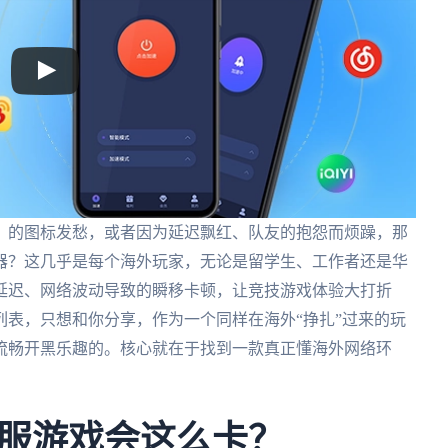
》的图标发愁，或者因为延迟飘红、队友的抱怨而烦躁，那
器？这几乎是每个海外玩家，无论是留学生、工作者还是华
延迟、网络波动导致的瞬移卡顿，让竞技游戏体验大打折
表，只想和你分享，作为一个同样在海外“挣扎”过来的玩
流畅开黑乐趣的。核心就在于找到一款真正懂海外网络环
服游戏会这么卡？