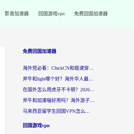
影音加速器
回国游戏vpn
免费回国加速器
免费回国加速器
海外党必看：ChickCN和极速穿梭VPN好用吗？3招教你选对回国加速器无缝刷国内资源
斧牛和light哪个好？海外华人最关心的回国加速器选择难题，一篇讲透
在国外怎么用虎牙不卡顿？2026海外华人亲测有效的回国加速器选择指南
斧牛和加速喵好用吗？海外游子的真实选择困境
马来西亚留学生回国VPN怎么选？3个避坑点+1款实测好用的加速器推荐
回国游戏vpn