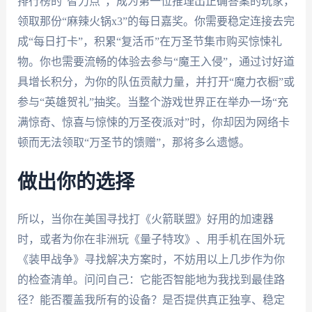
排行榜的“智力点”，成为第一位推理出正确答案的玩家，
领取那份“麻辣火锅x3”的每日嘉奖。你需要稳定连接去完
成“每日打卡”，积累“复活币”在万圣节集市购买惊悚礼
物。你也需要流畅的体验去参与“魔王入侵”，通过讨好道
具增长积分，为你的队伍贡献力量，并打开“魔力衣橱”或
参与“英雄贺礼”抽奖。当整个游戏世界正在举办一场“充
满惊奇、惊喜与惊悚的万圣夜派对”时，你却因为网络卡
顿而无法领取“万圣节的馈赠”，那将多么遗憾。
做出你的选择
所以，当你在美国寻找打《火箭联盟》好用的加速器
时，或者为你在非洲玩《量子特攻》、用手机在国外玩
《装甲战争》寻找解决方案时，不妨用以上几步作为你
的检查清单。问问自己：它能否智能地为我找到最佳路
径？能否覆盖我所有的设备？是否提供真正独享、稳定