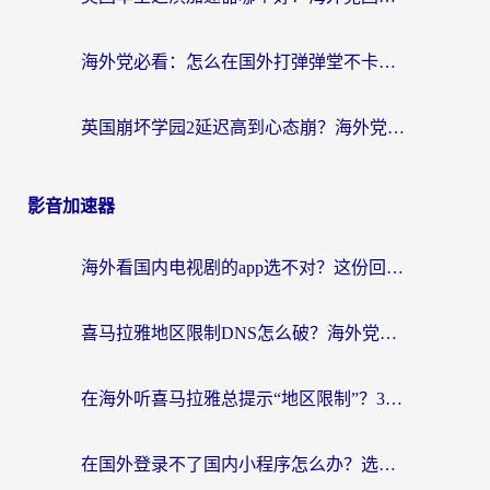
海外党必看：怎么在国外打弹弹堂不卡？番茄加速器亲测指南
英国崩坏学园2延迟高到心态崩？海外党国服游戏加速终极指南
影音加速器
海外看国内电视剧的app选不对？这份回国加速器避坑指南帮你流畅追剧
喜马拉雅地区限制DNS怎么破？海外党听国内音乐听书的终极解决方案
在海外听喜马拉雅总提示“地区限制”？3步轻松解除+听国内音乐全攻略
在国外登录不了国内小程序怎么办？选对回国加速器，轻松解锁国内资源