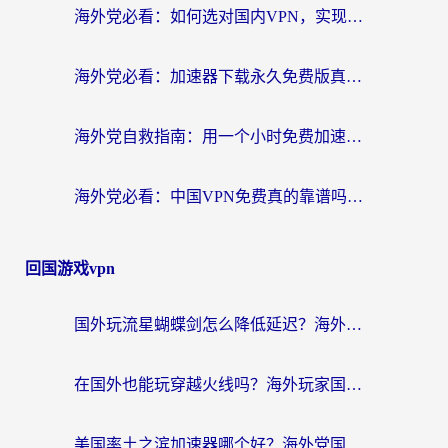
海外党必看：如何选对国内VPN，实现无缝访问国内资源？
海外党必看：加速器下载永久免费版真的存在吗？教你无缝访问国内资源的正确姿势
海外党自救指南：用一个小时免费加速器，轻松打破国内资源访问壁垒？
海外党必看：中国VPN免费真的靠谱吗？手把手教你选对回国加速器
回国游戏vpn
国外玩流星蝴蝶剑怎么降低延迟？海外党必看的加速秘籍（含欧洲鸣潮&彩虹岛优化攻略）
在国外也能玩穿越火线吗？海外玩家国服游戏畅玩终极指南
美国率土之滨加速器哪个好？海外党国服游戏畅玩终极指南（附多游戏解决方案）