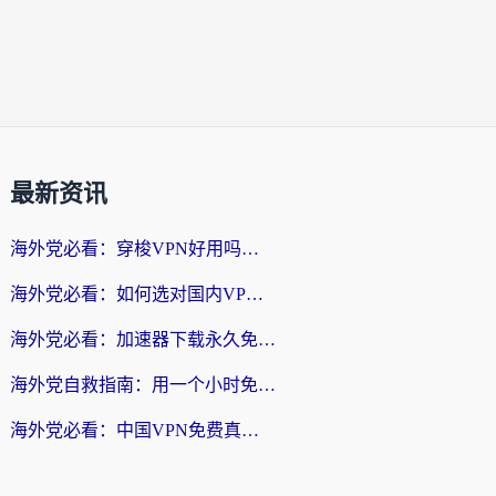
最新资讯
海外党必看：穿梭VPN好用吗？和云帆VPN对比哪个回国效果更好？附真实测评+避坑指南
海外党必看：如何选对国内VPN，实现无缝访问国内资源？
海外党必看：加速器下载永久免费版真的存在吗？教你无缝访问国内资源的正确姿势
海外党自救指南：用一个小时免费加速器，轻松打破国内资源访问壁垒？
海外党必看：中国VPN免费真的靠谱吗？手把手教你选对回国加速器