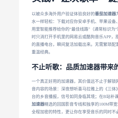
以被众多海外用户验证体验良好的
番茄加速器
水一样轻松：下载对应你安卓手机、苹果设备、W
用里智能推荐给你的“最佳线路”（通常标识为“
时只消打开手机里的网易云或酷狗音乐APP，
的直播电台，瞬间复活加载出来。无需繁琐配
重温经典。
不止听歌：品质加速器带来
一个真正好用的加速器，其价值远不止于解锁
音内容的场景：深夜想听喜马拉雅上的《三体
台的乡音播报，信号如同身临其境；在B站补课
加速器
精选的回国影音专线和独享的100M带
全程加密的特性，更让你在享受音乐的同时不