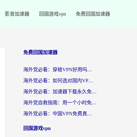
影音加速器
回国游戏vpn
免费回国加速器
免费回国加速器
海外党必看：穿梭VPN好用吗？和云帆VPN对比哪个回国效果更好？附真实测评+避坑指南
海外党必看：如何选对国内VPN，实现无缝访问国内资源？
海外党必看：加速器下载永久免费版真的存在吗？教你无缝访问国内资源的正确姿势
海外党自救指南：用一个小时免费加速器，轻松打破国内资源访问壁垒？
海外党必看：中国VPN免费真的靠谱吗？手把手教你选对回国加速器
回国游戏vpn