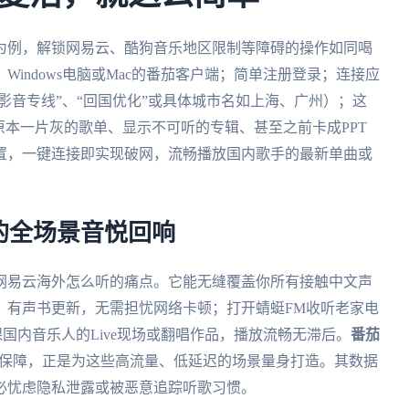
为例，解锁网易云、酷狗音乐地区限制等障碍的操作如同喝
indows电脑或Mac的番茄客户端；简单注册登录；连接应
影音专线”、“回国优化”或具体城市名如上海、广州）；这
原本一片灰的歌单、显示不可听的专辑、甚至之前卡成PPT
置，一键连接即实现破网，流畅播放国内歌手的最新单曲或
的全场景音悦回响
网易云海外怎么听的痛点。它能无缝覆盖你所有接触中文声
》有声书更新，无需担忧网络卡顿；打开蜻蜓FM收听老家电
国内音乐人的Live现场或翻唱作品，播放流畅无滞后。
番茄
宽保障，正是为这些高流量、低延迟的场景量身打造。其数据
必忧虑隐私泄露或被恶意追踪听歌习惯。