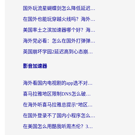
国外玩流星蝴蝶剑怎么降低延迟？海外党必看的加速秘籍（含欧洲鸣潮&彩虹岛优化攻略）
在国外也能玩穿越火线吗？海外玩家国服游戏畅玩终极指南
美国率土之滨加速器哪个好？海外党国服游戏畅玩终极指南（附多游戏解决方案）
海外党必看：怎么在国外打弹弹堂不卡？番茄加速器亲测指南
英国崩坏学园2延迟高到心态崩？海外党国服游戏加速终极指南
影音加速器
海外看国内电视剧的app选不对？这份回国加速器避坑指南帮你流畅追剧
喜马拉雅地区限制DNS怎么破？海外党听国内音乐听书的终极解决方案
在海外听喜马拉雅总提示“地区限制”？3步轻松解除+听国内音乐全攻略
在国外登录不了国内小程序怎么办？选对回国加速器，轻松解锁国内资源
在美国怎么用酷我听周杰伦？3步搞定海外听歌难题