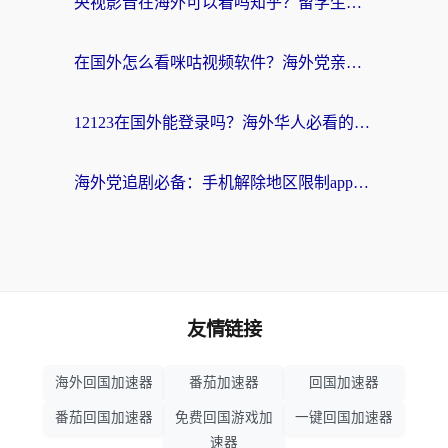
央视影音在海外可以看吗知乎？留学生亲测：3步解决地域限制+追剧自由
在国外怎么看咪咕视频软件？海外党亲测有效的回国加速方案
12123在国外能登录吗？海外华人必看的回国加速实用指南
海外党追剧必备：手机解除地区限制app怎么选？解决央视视频&国内剧地区限制全指南
友情链接
海外回国加速器
番茄加速器
回国加速器
番茄回国加速器
免费回国游戏加
一键回国加速器
速器