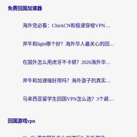
免费回国加速器
海外党必看：ChickCN和极速穿梭VPN好用吗？3招教你选对回国加速器无缝刷国内资源
斧牛和light哪个好？海外华人最关心的回国加速器选择难题，一篇讲透
在国外怎么用虎牙不卡顿？2026海外华人亲测有效的回国加速器选择指南
斧牛和加速喵好用吗？海外游子的真实选择困境
马来西亚留学生回国VPN怎么选？3个避坑点+1款实测好用的加速器推荐
回国游戏vpn