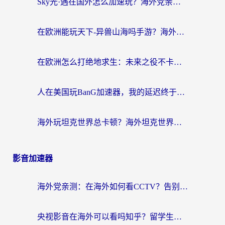
Sky光·遇在国外怎么加速玩？海外党亲测有效的国服游戏加速指南
在欧洲能玩天下-异兽山海吗手游？海外玩家的加速器生存指南
在欧洲怎么打绝地求生：未来之役不卡？留学生亲测的加速器避坑指南
人在美国玩BanG加速器，我的延迟终于绿了
海外玩坦克世界总卡顿？海外坦克世界加速器有哪些？实测好用的选择在这里
影音加速器
海外党亲测：在海外如何看CCTV？告别“仅限大陆播放”的实用指南
央视影音在海外可以看吗知乎？留学生亲测：3步解决地域限制+追剧自由